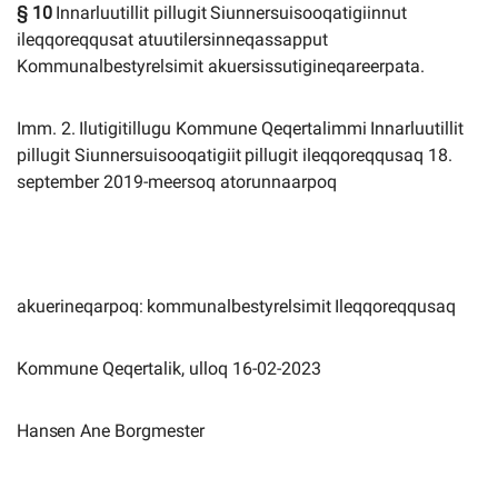
§
10
Innarluutillit
pillugit
Siunnersuisooqatigiinnut
ileqqoreqqusat
atuutilersinneqassapput
Kommunalbestyrelsimit akuersissutigineqareerpata.
Imm.
2.
Ilutigitillugu
Kommune
Qeqertalimmi
Innarluutillit
pillugit
Siunnersuisooqatigiit
pillugit ileqqoreqqusaq 18.
september 2019-meersoq atorunnaarpoq
akuerineqarpoq:
kommunalbestyrelsimit
Ileqqoreqqusaq
Kommune Qeqertalik, ulloq 16-02-2023
Hansen
Ane
Borgmester