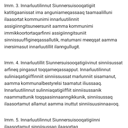
Imm. 3. Innarluutilinnut Siunnersuisooqatigiit
katitigaanissat ima anguniarneqassaaq taamaalilluni
ilaasortat
kommunimi
innarluutilinnit
assigiinngitsuneersunit
aamma
kommunimi
immikkoortortaqarfinni assigiinngitsuniit
sinnissuuffigineqassallutik, matumani meeqqat aamma
inersimasut innarluutillit
ilanngullugit.
Imm. 4. Innarluutillit Siunnersuisooqatigiivinut sinniisussat
arfineq pingasut toqqarneqassapput. Innarluutilinnut
suliniaqatigiiffinniit
sinniissussat
marlunniit
sisamanut,
aamma
kommunalbestyrelsi taamatut iliussaaq.
Innarluutilinnut sulinniaqatigiiffiit sinniisussanik
naammattunik toqqaasinnaanngikkunik, sinniisussaq
ilaasortamut allamut aamma inuttut sinniisuusinnaavoq.
Imm. 5. Innarluutilinnut Siunnersuisooqatigiinni
ilaasortamut sinniisussaq ilaasortaq