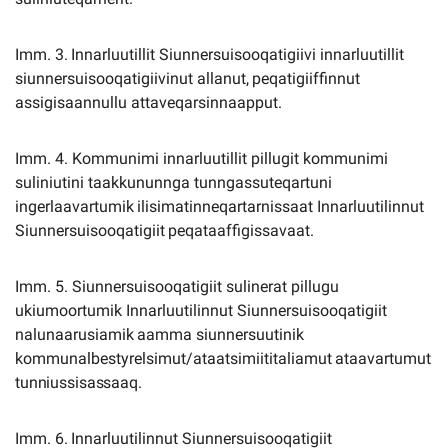
Imm.
3.
Innarluutillit
Siunnersuisooqatigiivi
innarluutillit
siunnersuisooqatigiivinut
allanut,
peqatigiiffinnut
assigisaannullu attaveqarsinnaapput.
Imm. 4. Kommunimi innarluutillit pillugit kommunimi
suliniutini taakkununnga tunngassuteqartuni
ingerlaavartumik
ilisimatinneqartarnissaat
Innarluutilinnut
Siunnersuisooqatigiit
peqataaffigissavaat.
Imm. 5. Siunnersuisooqatigiit sulinerat pillugu
ukiumoortumik Innarluutilinnut Siunnersuisooqatigiit
nalunaarusiamik
aamma
siunnersuutinik
kommunalbestyrelsimut/ataatsimiititaliamut
ataavartumut
tunniussisassaaq.
Imm.
6.
Innarluutilinnut
Siunnersuisooqatigiit