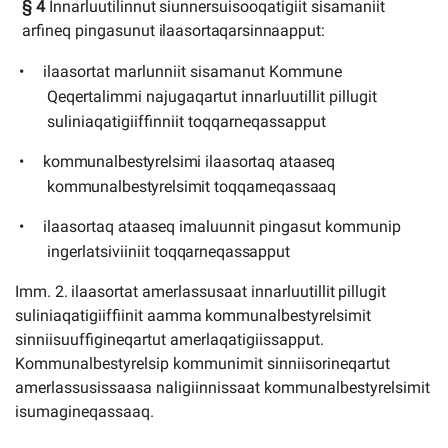
§
4
Innarluutilinnut
siunnersuisooqatigiit
sisamaniit
arfineq
pingasunut
ilaasortaqarsinnaapput:
ilaasortat marlunniit sisamanut Kommune
Qeqertalimmi najugaqartut innarluutillit pillugit
suliniaqatigiiffinniit toqqarneqassapput
kommunalbestyrelsimi
ilaasortaq
ataaseq
kommunalbestyrelsimit
toqqarneqassaaq
ilaasortaq ataaseq imaluunnit pingasut kommunip
ingerlatsiviiniit
toqqarneqassapput
Imm.
2.
ilaasortat
amerlassusaat
innarluutillit
pillugit
suliniaqatigiiffiinit
aamma
kommunalbestyrelsimit
sinniisuuffigineqartut amerlaqatigiissapput.
Kommunalbestyrelsip kommunimit sinniisorineqartut
amerlassusissaasa naligiinnissaat kommunalbestyrelsimit
isumagineqassaaq.