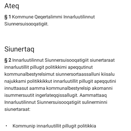
Ateq
§
1
Kommune
Qeqertalimmi
Innarluutilinnut
Siunnersuisooqatigiit.
Siunertaq
§ 2
Innarluutilinnut Siunnersuisooqatigiit siunertaraat
innarluutillit pillugit politikkimi apeqqutinut
kommunalbestyrelsimut siunnersortaassalluni kiisalu
najukkami politikkikkut innarluutillit pillugit apeqqutini
innuttaasut
aamma
kommunalbestyrelsip
akornanni
isummersuutit
ingerlateqqissallugit. Aammattaaq
Innarluutilinnut Siunnersuisooqatigiit sulinerminni
siunertaraat:
Kommunip innarluutillit pillugit politikkia