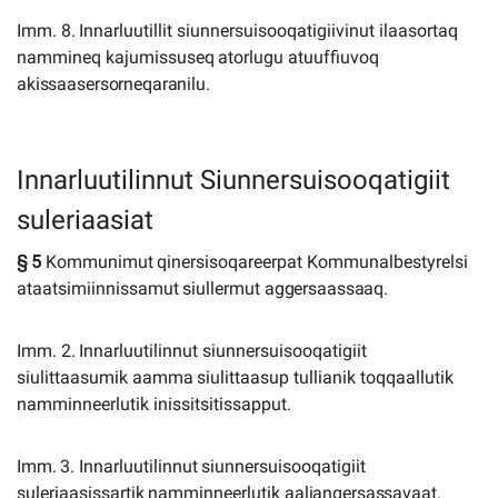
Imm.
8.
Innarluutillit
siunnersuisooqatigiivinut
ilaasortaq
nammineq
kajumissuseq
atorlugu
atuuffiuvoq
akissaasersorneqaranilu.
Innarluutilinnut Siunnersuisooqatigiit
suleriaasiat
§
5
Kommunimut
qinersisoqareerpat
Kommunalbestyrelsi
ataatsimiinnissamut
siullermut
aggersaassaaq.
Imm.
2.
Innarluutilinnut
siunnersuisooqatigiit
siulittaasumik
aamma
siulittaasup
tullianik
toqqaallutik
namminneerlutik inissitsitissapput.
Imm.
3.
Innarluutilinnut
siunnersuisooqatigiit
suleriaasissartik
namminneerlutik
aaliangersassavaat.