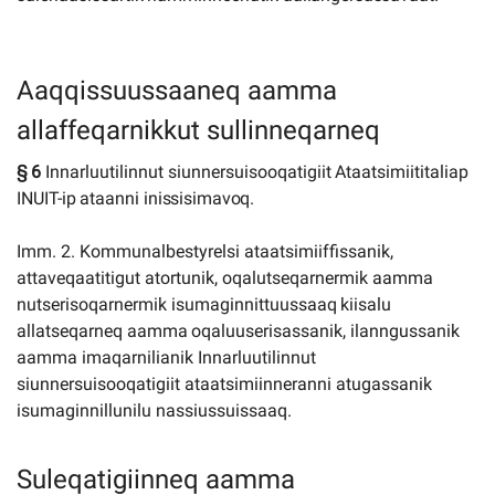
Aaqqissuussaaneq aamma
allaffeqarnikkut sullinneqarneq
§
6
Innarluutilinnut
siunnersuisooqatigiit
Ataatsimiititaliap
INUIT-ip
ataanni
inissisimavoq.
Imm. 2. Kommunalbestyrelsi ataatsimiiffissanik,
attaveqaatitigut atortunik, oqalutseqarnermik aamma
nutserisoqarnermik
isumaginnittuussaaq
kiisalu
allatseqarneq
aamma
oqaluuserisassanik,
ilanngussanik
aamma imaqarnilianik Innarluutilinnut
siunnersuisooqatigiit ataatsimiinneranni atugassanik
isumaginnillunilu nassiussuissaaq.
Suleqatigiinneq aamma