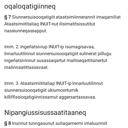
oqaloqatigiinneq
§
7
Siunnersuisooqatigiit
ataatsimiinnerannit
imaqarniliat
Ataatsimiititaliaq
INUIT-nut
ilisimatitsissutitut
nassiunneqassapput.
Imm.
2.
Ingerlatsiviup
INUIT-ip
isumagisavaa,
Innarluutilinnut
siunnersuisooqatigiit
sulinerat
pillugu
ingerlatsivinnut susassaqartut malitseqartitsinertut
malinnaatittassavaat.
Imm.
3.
Ataatsimiititaliap
INUIT-ip
Innarluutilinnut
siunnersuisooqatigiit
ukiumoortumik
killiffissioqatigiinnissamut aggersartassavaa.
Nipangiussisussaatitaaneq
§ 8
Inunnut tunngasunut suliaqarnermi imaluunniit