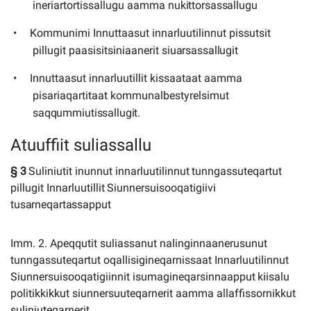
ineriartortissallugu aamma
nukittorsassallugu
Kommunimi Innuttaasut innarluutilinnut pissutsit
pillugit paasisitsiniaanerit
siuarsassallugit
Innuttaasut innarluutillit kissaataat aamma
pisariaqartitaat kommunalbestyrelsimut
saqqummiutissallugit.
Atuuffiit suliassallu
§
3
Suliniutit
inunnut
innarluutilinnut
tunngassuteqartut
pillugit
Innarluutillit
Siunnersuisooqatigiivi
tusarneqartassapput
Imm. 2. Apeqqutit suliassanut nalinginnaanerusunut
tunngassuteqartut oqallisigineqarnissaat Innarluutilinnut
Siunnersuisooqatigiinnit
isumagineqarsinnaapput
kiisalu
politikkikkut
siunnersuuteqarnerit aamma allaffissornikkut
suliniuteqarnerit.