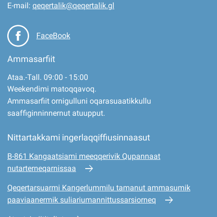
E-mail:
qeqertalik@qeqertalik.gl
FaceBook
Ammasarfiit
Ataa.-Tall. 09:00 - 15:00
Weekendimi matoqqavoq.
Ammasarfiit ornigulluni oqarasuaatikkullu
saaffiginninnernut atuupput.
Nittartakkami ingerlaqqiffiusinnaasut
B-861 Kangaatsiami meeqqerivik Qupannaat
nutarterneqarnissaa
Qeqertarsuarmi Kangerlummilu tamanut ammasumik
paaviaanermik suliariumannittussarsiorneq