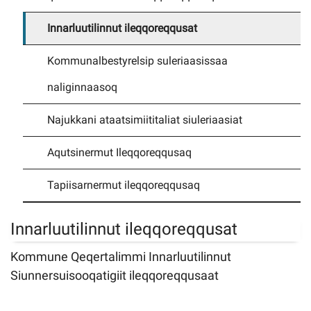
Innarluutilinnut ileqqoreqqusat
Imminut kiffartuunneq
Kommunalbestyrelsip suleriaasissaa
Pilersaarutinut isaavik
naliginnaasoq
Piffissamik inniminniineq
Najukkani ataatsimiititaliat siuleriaasiat
Aqutsinermut Ileqqoreqqusaq
Tapiisarnermut ileqqoreqqusaq
Innarluutilinnut ileqqoreqqusat
Kommune Qeqertalimmi Innarluutilinnut
Siunnersuisooqatigiit ileqqoreqqusaat