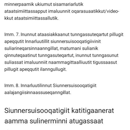
minnerpaamik
ukiumut
sisamariarlutik
ataatsimiittassapput imaluunnit oqarasuaatikkut/video-
kkut ataatsimiittassallutik.
Imm.
7.
Inunnut
ataasiakkaanut
tunngassuteqartut
pillugit
apeqqutit
Innarluutillit
siunnersuisooqatigiivinit
suliarineqarsinnaanngillat, matumani sulianik
qinnuteqaatinut tunngasuteqartut, inunnut tunngasunut
suliassat imaluunniit naammagittaalliuutit tigussaasut
pillugit apeqqutit ilanngullugit.
Imm.
8.
Innarluutilinnut
Siunnersuisooqatigiit
aalajangiisinnaassuseqanngillat.
Siunnersuisooqatigiit katitigaanerat
aamma sulinerminni atugassaat