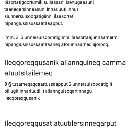
pisortatigoortumik suliassani isertugaasuni
taaneqarsinnaasuni
Innarluutilinnut
siunnersuisooqatigiinni
ilaasortat
nipangiussisussaatitaapput.
Imm.
2.
Siunnersuisooqatigiinni
ilaasortaajunnaarnermi
nipangiussisussaatitaaneq
atorunnaarneq
ajorpoq.
Ileqqoreqqusanik allannguineq aamma
atuutsitsilerneq
9
§
tusarneqaqqaartussaapput.
Siunnersuisooqatigiit
pillugit
Innarluutillit
allannguisoqartinnagu
Ileqqoreqqusanik
Ileqqoreqqusat atuutilersinneqarput