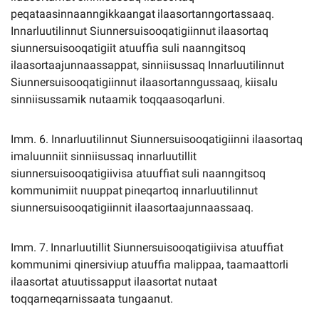
peqataasinnaanngikkaangat
ilaasortanngortassaaq.
Innarluutilinnut
Siunnersuisooqatigiinnut
ilaasortaq
siunnersuisooqatigiit atuuffia suli naanngitsoq
ilaasortaajunnaassappat, sinniisussaq Innarluutilinnut
Siunnersuisooqatigiinnut ilaasortanngussaaq, kiisalu
sinniisussamik nutaamik toqqaasoqarluni.
Imm. 6. Innarluutilinnut Siunnersuisooqatigiinni ilaasortaq
imaluunniit sinniisussaq innarluutillit
siunnersuisooqatigiivisa
atuuffiat
suli
naanngitsoq
kommunimiit
nuuppat
pineqartoq
innarluutilinnut
siunnersuisooqatigiinnit ilaasortaajunnaassaaq.
Imm.
7.
Innarluutillit
Siunnersuisooqatigiivisa
atuuffiat
kommunimi
qinersiviup
atuuffia
malippaa, taamaattorli
ilaasortat atuutissapput ilaasortat nutaat
toqqarneqarnissaata tungaanut.