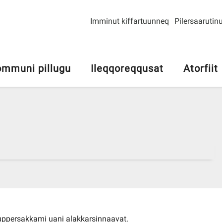
Imminut kiffartuunneq
Pilersaarutinu
mmuni pillugu
Ileqqoreqqusat
Atorfiit
 quppersakkami uani alakkarsinnaavat.