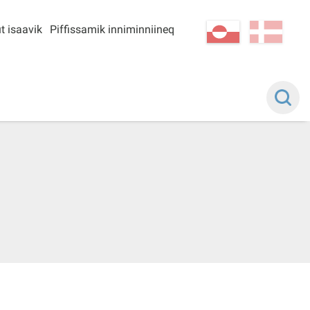
t isaavik
Piffissamik inniminniineq
kl-GL
da