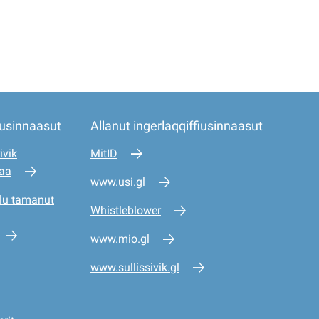
iusinnaasut
Allanut ingerlaqqiffiusinnaasut
ivik
MitID
saa
www.usi.gl
lu tamanut
Whistleblower
www.mio.gl
www.sullissivik.gl