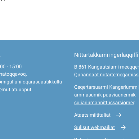
t
Nittartakkami ingerlaqqiff
:00 - 15:00
B-861 Kangaatsiami meeqqer
matoqqavoq.
Qupannaat nutarterneqarnis
rnigulluni oqarasuaatikkullu
Qeqertarsuarmi Kangerlummi
ernut atuupput.
ammasumik paaviaanermik
suliariumannittussarsiorneq
Ataatsimiititaliat
Sulisut webmailiat