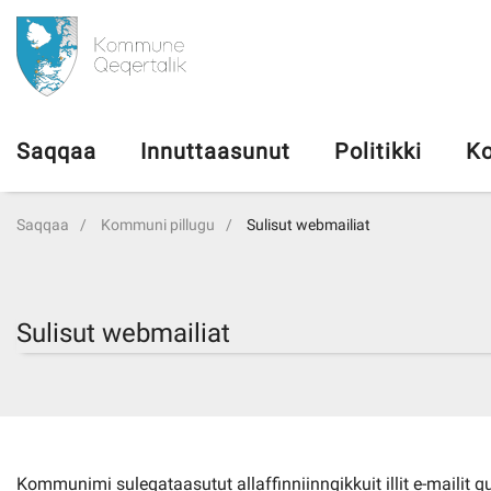
da
Saqqaa
Saqqaa
Innuttaasunut
Politikki
Ko
Innuttaasunut
Saqqaa
Kommuni pillugu
Sulisut webmailiat
Politikki
Kommuni pillugu
Sulisut webmailiat
Ileqqoreqqusat
Atorfiit
Kommunimi suleqataasutut allaffinniinngikkuit illit e-mailit