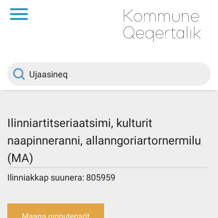
da
Saqqaa
Innuttaasunut
Politikki
Ilinniartitseriaatsimi, kulturit
naapinneranni, allanngoriartornermilu
Kommuni pillugu
(MA)
Ileqqoreqqusat
Ilinniakkap suunera: 805959
Atorfiit
Maana qinnuteqarit