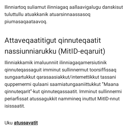
Ilinniartoq suliamut ilinniagaq aallaavigalugu danskisut
tuluttullu atuakkanik atuarsinnaassasoq
piumasaqaataavoq.
Attaveqaatitigut qinnuteqaatit
nassiunniarukku (MitID-eqaruit)
Ilinniakkamik imaluunniit ilinniagaqarnersiutinik
qinnuteqassaguit imminut sullinnermut toorsiffissaq
sungaartukkut qarasaasiakkut/internettikkut tassani
quppernermi qulaani saamiatungaaniittukkut ”Maana
qinnuteqarit”-kut qinnuteqassaatit. Imminut sullinnermi
periarfissat atussagukkit nammineq inuttut MitID-nnut
isissaatit.
Uku
atussavatit