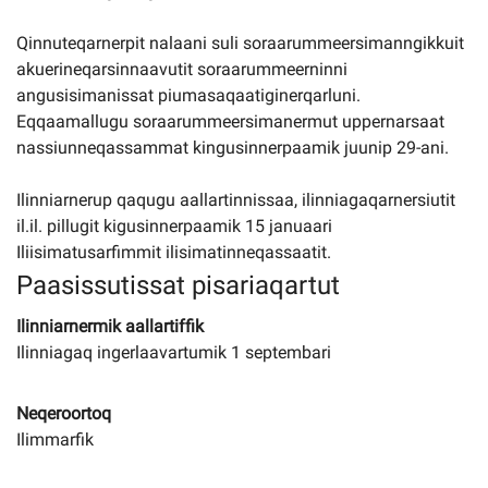
Qinnuteqarnerpit nalaani suli soraarummeersimanngikkuit
akuerineqarsinnaavutit soraarummeerninni
angusisimanissat piumasaqaatiginerqarluni.
Eqqaamallugu soraarummeersimanermut uppernarsaat
nassiunneqassammat kingusinnerpaamik juunip 29-ani.
Ilinniarnerup qaqugu aallartinnissaa, ilinniagaqarnersiutit
il.il. pillugit kigusinnerpaamik 15 januaari
Iliisimatusarfimmit ilisimatinneqassaatit.
Paasissutissat pisariaqartut
Ilinniarnermik aallartiffik
Ilinniagaq ingerlaavartumik 1 septembari
Neqeroortoq
Ilimmarfik