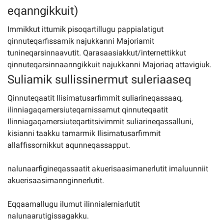
eqanngikkuit)
Immikkut ittumik pisoqartillugu pappialatigut
qinnuteqarfissamik najukkanni Majoriamit
tunineqarsinnaavutit. Qarasaasiakkut/internettikkut
qinnuteqarsinnaanngikkuit najukkanni Majoriaq attavigiuk.
Suliamik sullissinermut suleriaaseq
Qinnuteqaatit Ilisimatusarfimmit suliarineqassaaq,
ilinniagaqarnersiuteqarnissamut qinnuteqaatit
Ilinniagaqarnersiuteqartitsivimmit suliarineqassalluni,
kisianni taakku tamarmik Ilisimatusarfimmit
allaffissornikkut aqunneqassapput.
nalunaarfigineqassaatit akuerisaasimanerlutit imaluunniit
akuerisaasimannginnerlutit.
Eqqaamallugu ilumut ilinnialerniarlutit
nalunaarutigissagakku.