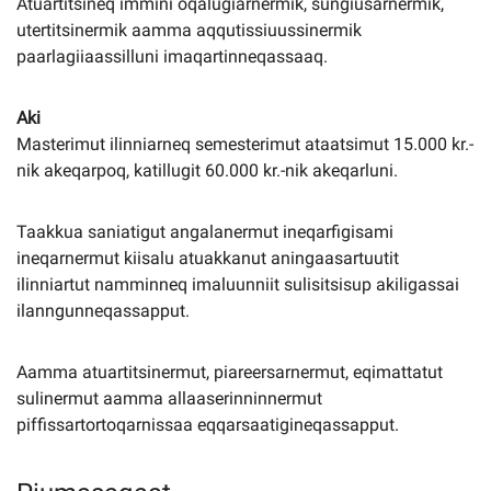
Atuartitsineq immini oqalugiarnermik, sungiusarnermik,
utertitsinermik aamma aqqutissiuussinermik
paarlagiiaassilluni imaqartinneqassaaq.
Aki
Masterimut ilinniarneq semesterimut ataatsimut 15.000 kr.-
nik akeqarpoq, katillugit 60.000 kr.-nik akeqarluni.
Taakkua saniatigut angalanermut ineqarfigisami
ineqarnermut kiisalu atuakkanut aningaasartuutit
ilinniartut namminneq imaluunniit sulisitsisup akiligassai
ilanngunneqassapput.
Aamma atuartitsinermut, piareersarnermut, eqimattatut
sulinermut aamma allaaserinninnermut
piffissartortoqarnissaa eqqarsaatigineqassapput.