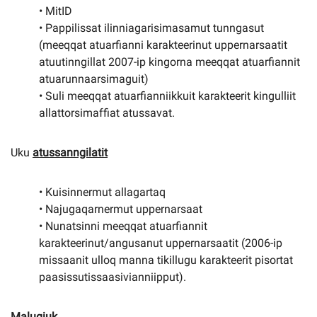
• MitID
• Pappilissat ilinniagarisimasamut tunngasut
(meeqqat atuarfianni karakteerinut uppernarsaatit
atuutinngillat 2007-ip kingorna meeqqat atuarfiannit
atuarunnaarsimaguit)
• Suli meeqqat atuarfianniikkuit karakteerit kingulliit
allattorsimaffiat atussavat.
Uku
atussanngilatit
• Kuisinnermut allagartaq
• Najugaqarnermut uppernarsaat
• Nunatsinni meeqqat atuarfiannit
karakteerinut/angusanut uppernarsaatit (2006-ip
missaanit ulloq manna tikillugu karakteerit pisortat
paasissutissaasivianniipput).
Malugiuk