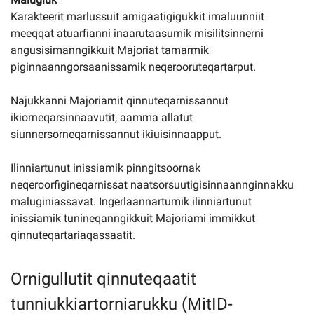
Karakteerit marlussuit amigaatigigukkit imaluunniit
meeqqat atuarfianni inaarutaasumik misilitsinnerni
angusisimanngikkuit Majoriat tamarmik
piginnaanngorsaanissamik neqerooruteqartarput.
Najukkanni Majoriamit qinnuteqarnissannut
ikiorneqarsinnaavutit, aamma allatut
siunnersorneqarnissannut ikiuisinnaapput.
Ilinniartunut inissiamik pinngitsoornak
neqeroorfigineqarnissat naatsorsuutigisinnaannginnakku
maluginiassavat. Ingerlaannartumik ilinniartunut
inissiamik tunineqanngikkuit Majoriami immikkut
qinnuteqartariaqassaatit.
Ornigullutit qinnuteqaatit
tunniukkiartorniarukku (MitID-