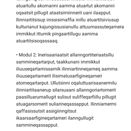
atuartullu akornanni aamma atuartut akornanni
oqaatsit pillugit ataatsimiinnerit uani ilaapput.
Ilinniartitsisup inissisimaffia inillu atuartitsiviusup
kulturianut kajungissusianullu attuumassuteqarnera
immikkut ittumik pingaartillugu aamma
atuartitsisoqassaaq.
• Modul 2: Inerisaariaatsit allanngortiteriaatsillu
sammineqartarput, taakkunani immikkut
iliuuseqartarnissamik ilinniartinneqarneq aamma
iliuuseqartarnerit ilisimatusarfigineqarneri
atorneqartarput. Ullutsinni oqaluttuarisaanermilu
ilinniartitaanerup silarsuaani allanngoriartornerit
paasilluarumallugit sulisut suliffeqarfiillu pillugit
atuagarsornerit suliarineqassapput. Ilinniarnermi
qaffasissutsit assigiinngitsut
ikaarsaarfigineqartarneri ilanngullugit
sammineqassapput.