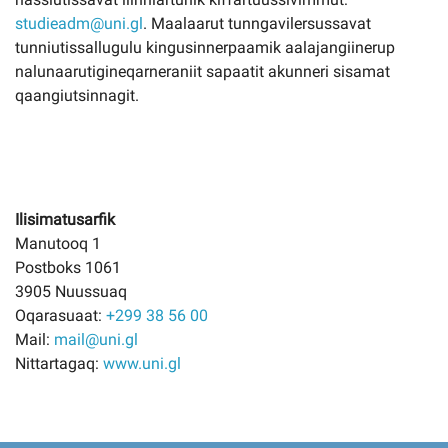
studieadm@uni.gl
. Maalaarut tunngavilersussavat
tunniutissallugulu kingusinnerpaamik aalajangiinerup
nalunaarutigineqarneraniit sapaatit akunneri sisamat
qaangiutsinnagit.
Ilisimatusarfik
Manutooq 1
Postboks 1061
3905 Nuussuaq
Oqarasuaat:
+299 38 56 00
Mail:
mail@uni.gl
Nittartagaq:
www.uni.gl