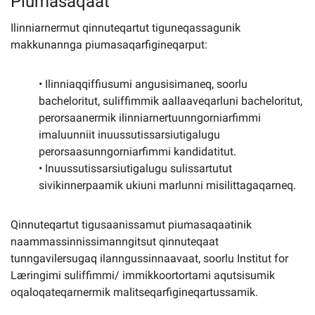
Piumasaqaat
Ilinniarnermut qinnuteqartut tiguneqassagunik
makkunannga piumasaqarfigineqarput:
• Ilinniaqqiffiusumi angusisimaneq, soorlu
bacheloritut, suliffimmik aallaaveqarluni bacheloritut,
perorsaanermik ilinniarnertuunngorniarfimmi
imaluunniit inuussutissarsiutigalugu
perorsaasunngorniarfimmi kandidatitut.
• Inuussutissarsiutigalugu sulissartutut
sivikinnerpaamik ukiuni marlunni misilittagaqarneq.
Qinnuteqartut tigusaanissamut piumasaqaatinik
naammassinnissimanngitsut qinnuteqaat
tunngavilersugaq ilanngussinnaavaat, soorlu Institut for
Læringimi suliffimmi/ immikkoortortami aqutsisumik
oqaloqateqarnermik malitseqarfigineqartussamik.