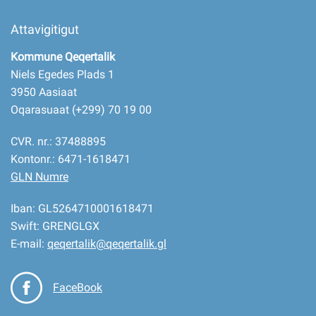
Attavigitigut
Kommune Qeqertalik
Niels Egedes Plads 1
3950 Aasiaat
Oqarasuaat (+299) 70 19 00
CVR. nr.: 37488895
Kontonr.: 6471-1618471
GLN Numre
Iban: GL5264710001618471
Swift: GRENGLGX
E-mail:
qeqertalik@qeqertalik.gl
FaceBook