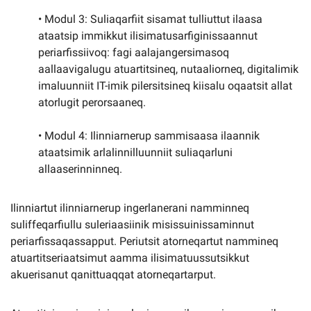
• Modul 3: Suliaqarfiit sisamat tulliuttut ilaasa
ataatsip immikkut ilisimatusarfiginissaannut
periarfissiivoq: fagi aalajangersimasoq
aallaavigalugu atuartitsineq, nutaaliorneq, digitalimik
imaluunniit IT-imik pilersitsineq kiisalu oqaatsit allat
atorlugit perorsaaneq.
• Modul 4: Ilinniarnerup sammisaasa ilaannik
ataatsimik arlalinnilluunniit suliaqarluni
allaaserinninneq.
Ilinniartut ilinniarnerup ingerlanerani namminneq
suliffeqarfiullu suleriaasiinik misissuinissaminnut
periarfissaqassapput. Periutsit atorneqartut nammineq
atuartitseriaatsimut aamma ilisimatuussutsikkut
akuerisanut qanittuaqqat atorneqartarput.