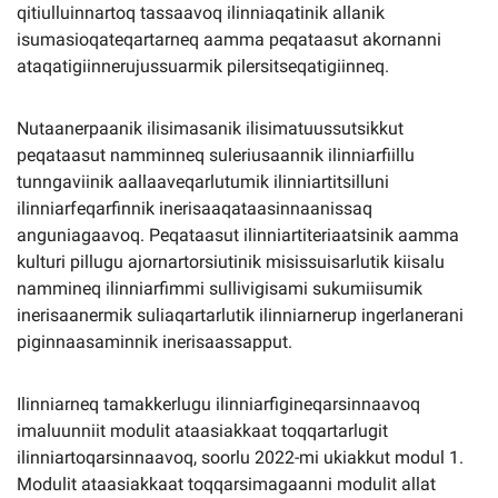
qitiulluinnartoq tassaavoq ilinniaqatinik allanik
isumasioqateqartarneq aamma peqataasut akornanni
ataqatigiinnerujussuarmik pilersitseqatigiinneq.
Nutaanerpaanik ilisimasanik ilisimatuussutsikkut
peqataasut namminneq suleriusaannik ilinniarfiillu
tunngaviinik aallaaveqarlutumik ilinniartitsilluni
ilinniarfeqarfinnik inerisaaqataasinnaanissaq
anguniagaavoq. Peqataasut ilinniartiteriaatsinik aamma
kulturi pillugu ajornartorsiutinik misissuisarlutik kiisalu
nammineq ilinniarfimmi sullivigisami sukumiisumik
inerisaanermik suliaqartarlutik ilinniarnerup ingerlanerani
piginnaasaminnik inerisaassapput.
Ilinniarneq tamakkerlugu ilinniarfigineqarsinnaavoq
imaluunniit modulit ataasiakkaat toqqartarlugit
ilinniartoqarsinnaavoq, soorlu 2022-mi ukiakkut modul 1.
Modulit ataasiakkaat toqqarsimagaanni modulit allat