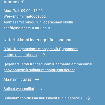
Ammasarfiit
Ataa.-Tall. 09:00 - 15:00
Weekendimi matoqqavoq.
Ammasarfiit ornigulluni oqarasuaatikkullu
saaffiginninnernut atuupput.
Nittartakkami ingerlaqqiffiusinnaasut
B-861 Kangaatsiami meeqqerivik Qupannaat
nutarterneqarnissaa
Qeqertarsuarmi Kangerlummilu tamanut ammasumik
paaviaanermik suliariumannittussarsiorneq
Ataatsimiititaliat
Sulisut webmailiat
Suliariumannittussarsiuussinerit tuniniaanerillu