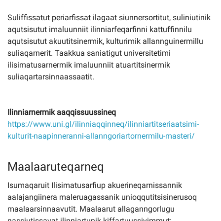
Suliffissatut periarfissat ilagaat siunnersortitut, suliniutinik
aqutsisutut imaluunniit ilinniarfeqarfinni kattuffinnilu
aqutsisutut akuutitsinermik, kulturimik allannguinermillu
suliaqarnerit. Taakkua saniatigut universitetimi
ilisimatusarnermik imaluunniit atuartitsinermik
suliaqartarsinnaassaatit.
Ilinniarnermik aaqqissuussineq
https://www.uni.gl/ilinniaqqinneq/ilinniartitseriaatsimi-
kulturit-naapinneranni-allanngoriartornermilu-masteri/
Maalaaruteqarneq
Isumaqaruit Ilisimatusarfiup akuerineqarnissannik
aalajangiinera maleruagassanik unioqqutitsisinerusoq
maalaarsinnaavutit. Maalaarut allaganngorlugu
nassiutissavat ilinniartunik kiffartuussivimmut: