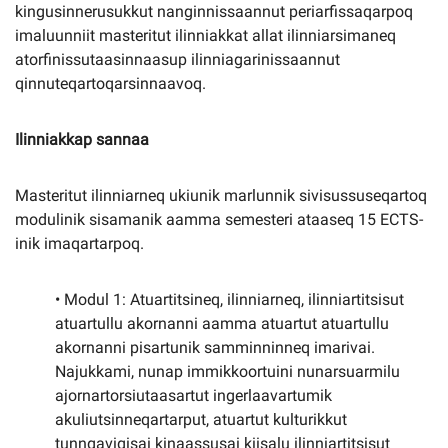
kingusinnerusukkut nanginnissaannut periarfissaqarpoq
imaluunniit masteritut ilinniakkat allat ilinniarsimaneq
atorfinissutaasinnaasup ilinniagarinissaannut
qinnuteqartoqarsinnaavoq.
Ilinniakkap sannaa
Masteritut ilinniarneq ukiunik marlunnik sivisussuseqartoq
modulinik sisamanik aamma semesteri ataaseq 15 ECTS-
inik imaqartarpoq.
• Modul 1: Atuartitsineq, ilinniarneq, ilinniartitsisut
atuartullu akornanni aamma atuartut atuartullu
akornanni pisartunik samminninneq imarivai.
Najukkami, nunap immikkoortuini nunarsuarmilu
ajornartorsiutaasartut ingerlaavartumik
akuliutsinneqartarput, atuartut kulturikkut
tunngavigisai kinaassusai kiisalu ilinniartitsisut