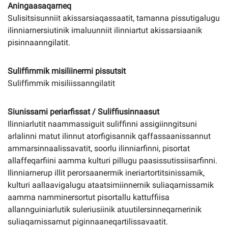
Aningaasaqarneq
Sulisitsisunniit akissarsiaqassaatit, tamanna pissutigalugu
ilinniarnersiutinik imaluunniit ilinniartut akissarsiaanik
pisinnaanngilatit.
Suliffimmik misiliinermi pissutsit
Suliffimmik misiliissanngilatit
Siunissami periarfissat / Suliffiusinnaasut
Ilinniarlutit naammassiguit suliffinni assigiinngitsuni
arlalinni matut ilinnut atorfigisannik qaffassaanissannut
ammarsinnaalissavatit, soorlu ilinniarfinni, pisortat
allaffeqarfiini aamma kulturi pillugu paasissutissiisarfinni.
Ilinniarnerup illit perorsaanermik ineriartortitsinissamik,
kulturi aallaavigalugu ataatsimiinnernik suliaqarnissamik
aamma namminersortut pisortallu kattuffiisa
allannguiniarlutik suleriusiinik atuutilersinneqarnerinik
suliaqarnissamut piginnaaneqartilissavaatit.