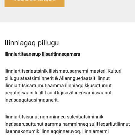
Imminut kiffartuunneq
Pilersaarutinut isaavik
Ilinniagaq pillugu
Piffissamik inniminniineq
Ilinniartitaanerup ilisaritinneqarnera
Ilinniartitseriaatsinik ilisismatusarnermi masteri, Kulturi
pillugu ataatsimiinnerit & Allanngueriaatsit ilinnut
ilinniartitsisartumut aamma ilinniaqqikkusuttumut
peqatigisaanillu illit suliffigisavit inerisarnissaanut
inerisaaqataasinnaanerit.
Ilinniartitsisunut namminneq suleriaatsiminnik
inerisaarusuttunut aamma namminneq suliffeqarfiutilinnut
ilaannakortumik ilinniaqqinneruvoq. Ilinniarnermi