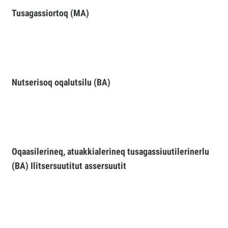
Tusagassiortoq (MA)
Nutserisoq oqalutsilu (BA)
Oqaasilerineq, atuakkialerineq tusagassiuutilerinerlu
(BA) Ilitsersuutitut assersuutit