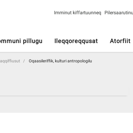
Imminut kiffartuunneq
Pilersaarutinu
mmuni pillugu
Ileqqoreqqusat
Atorfiit
riaqqiffiusut
Oqaasileriffik, kulturi antropologilu