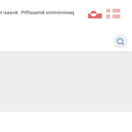
t isaavik
Piffissamik inniminniineq
kl-GL
da