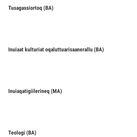
Tusagassiortoq (BA)
Inuiaat kulturiat oqaluttuarisaanerallu (BA)
Inuiaqatigiilerineq (MA)
Teologi (BA)