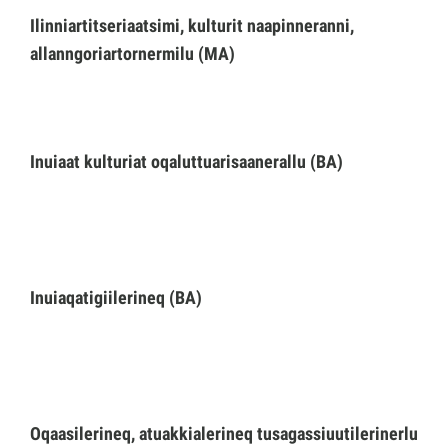
Ilinniartitseriaatsimi, kulturit naapinneranni,
allanngoriartornermilu (MA)
Imminut kiffartuunneq
Pilersaarutinut isaavik
Inuiaat kulturiat oqaluttuarisaanerallu (BA)
Piffissamik inniminniineq
Inuiaqatigiilerineq (BA)
Oqaasilerineq, atuakkialerineq tusagassiuutilerinerlu