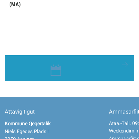
(MA)
Attavigitigut
Ammasarfii
Ataa.-Tall. 09
Kommune Qeqertalik
Weekendimi 
Niels Egedes Plads 1
Ammasarfiit o