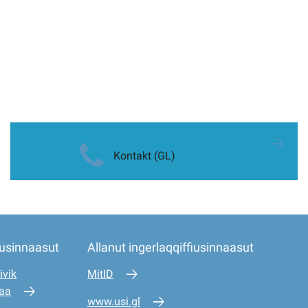
Kontakt (GL)
iusinnaasut
Allanut ingerlaqqiffiusinnaasut
ivik
MitID
saa
www.usi.gl