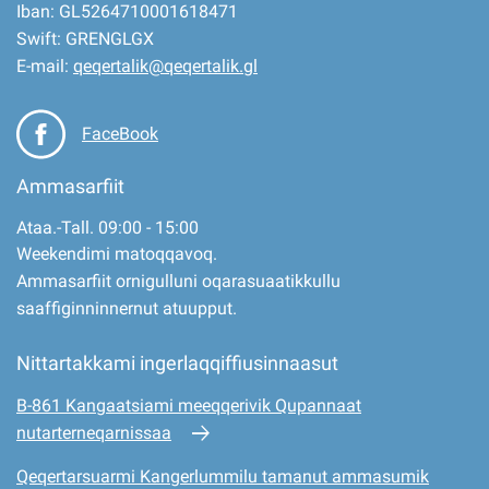
Iban: GL5264710001618471
Swift: GRENGLGX
E-mail:
qeqertalik@qeqertalik.gl
FaceBook
Ammasarfiit
Ataa.-Tall. 09:00 - 15:00
Weekendimi matoqqavoq.
Ammasarfiit ornigulluni oqarasuaatikkullu
saaffiginninnernut atuupput.
Nittartakkami ingerlaqqiffiusinnaasut
B-861 Kangaatsiami meeqqerivik Qupannaat
nutarterneqarnissaa
Qeqertarsuarmi Kangerlummilu tamanut ammasumik