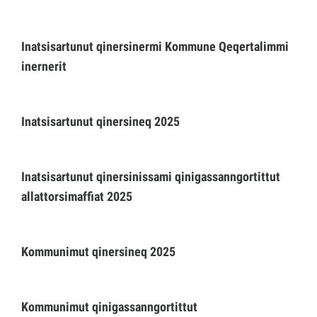
Imminut kiffartuunneq
Inatsisartunut qinersinermi Kommune Qeqertalimmi
inernerit
Pilersaarutinut isaavik
Inatsisartunut qinersineq 2025
Piffissamik inniminniineq
Inatsisartunut qinersinissami qinigassanngortittut
allattorsimaffiat 2025
Kommunimut qinersineq 2025
Kommunimut qinigassanngortittut