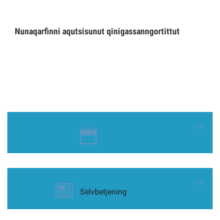
Nunaqarfinni aqutsisunut qinigassanngortittut
Selvbetjening