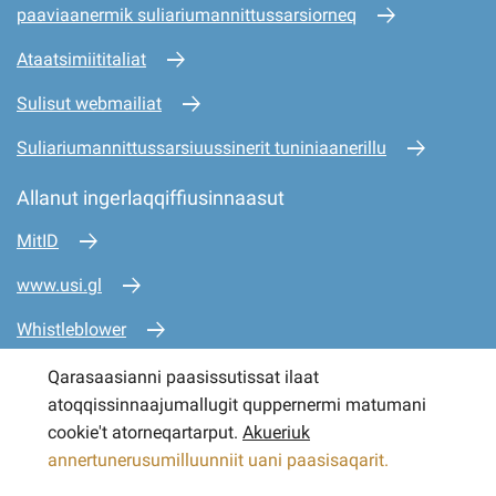
paaviaanermik suliariumannittussarsiorneq
Ataatsimiititaliat
Sulisut webmailiat
Suliariumannittussarsiuussinerit tuniniaanerillu
Allanut ingerlaqqiffiusinnaasut
MitID
www.usi.gl
Whistleblower
www.mio.gl
Qarasaasianni paasissutissat ilaat
atoqqissinnaajumallugit quppernermi matumani
www.sullissivik.gl
cookie't atorneqartarput.
Akueriuk
annertunerusumilluunniit uani paasisaqarit.