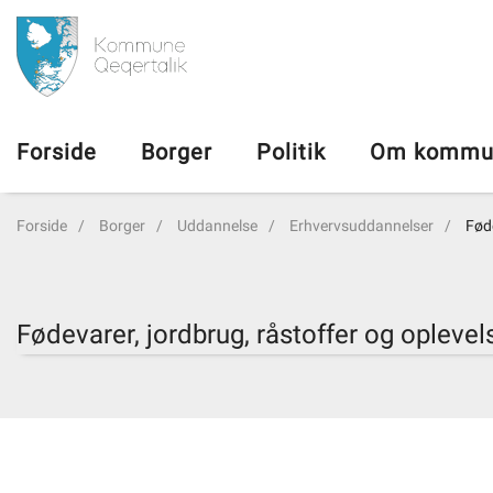
da
Forside
Forside
Borger
Politik
Om kommu
Borger
Forside
Borger
Uddannelse
Erhvervsuddannelser
Føde
Politik
Om kommunen
Fødevarer, jordbrug, råstoffer og oplevel
Vedtægter
Job