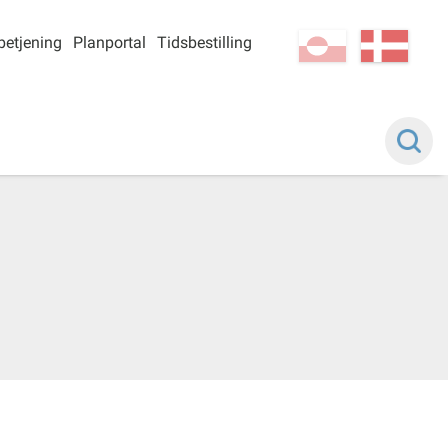
betjening
Planportal
Tidsbestilling
kl-GL
da