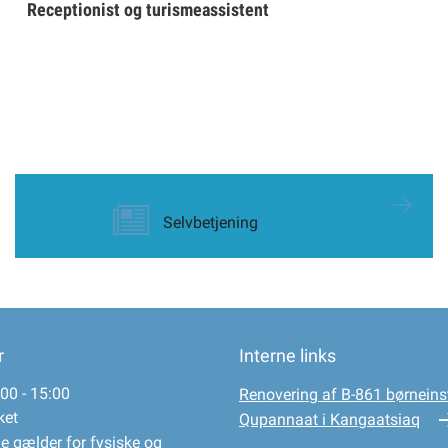
Receptionist og turismeassistent
Selvbetjening
r
Interne links
00 - 15:00
Renovering af B-861 børneinst
ket
Qupannaat i Kangaatsiaq
e gælder for fysiske og