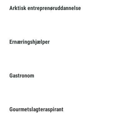
Arktisk entreprenøruddannelse
Selvbetjening
Planportal
Ernæringshjælper
Tidsbestilling
Gastronom
Gourmetslagteraspirant