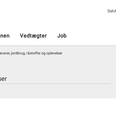
Selv
nen
Vedtægter
Job
varer, jordbrug, råstoffer og oplevelser
ser