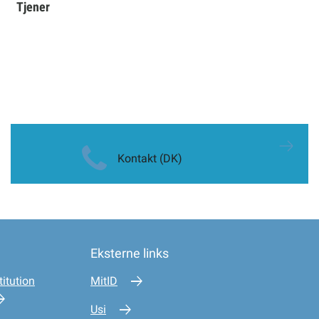
Tjener
Kontakt (DK)
Eksterne links
itution
MitID
Usi