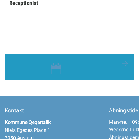
Receptionist
Kontakt
Åbningstide
Man-fre. 09:
Kommune Qeqertalik
Weekend Luk
Niels Egedes Plads 1
Åbningstidern
3950 Aasiaat