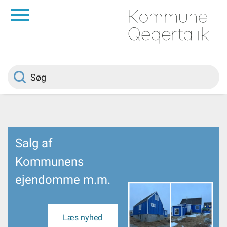
da
Forside
Borger
Politik
Salg af
Om kommunen
Kommunens
ejendomme m.m.
Vedtægter
Job
Læs nyhed