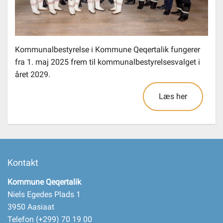
Kommunalbestyrelse i Kommune Qeqertalik fungerer
fra 1. maj 2025 frem til kommunalbestyrelsesvalget i
året 2029.
Læs her
Kontakt
Kommune Qeqertalik
Niels Egedes Plads 1
3950 Aasiaat
Telefon (+299) 70 19 00