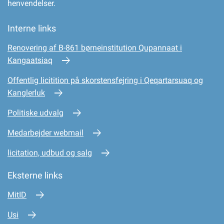
henvendelser.
Interne links
Renovering af B-861 børneinstitution Qupannaat i
Kangaatsiaq
Offentlig licitition på skorstensfejring i Qeqartarsuaq og
Kanglerluk
Politiske udvalg
Medarbejder webmail
licitation, udbud og salg
Eksterne links
MitID
Usi