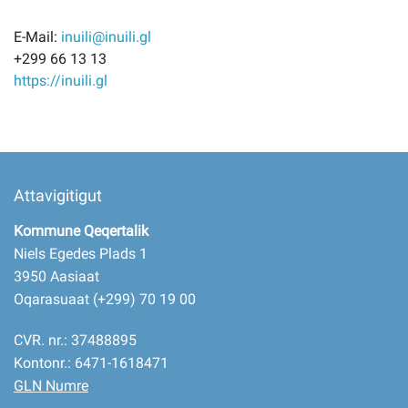
E-Mail:
inuili@inuili.gl
+299 66 13 13
https://inuili.gl
Attavigitigut
Kommune Qeqertalik
Niels Egedes Plads 1
3950 Aasiaat
Oqarasuaat (+299) 70 19 00
CVR. nr.: 37488895
Kontonr.: 6471-1618471
GLN Numre