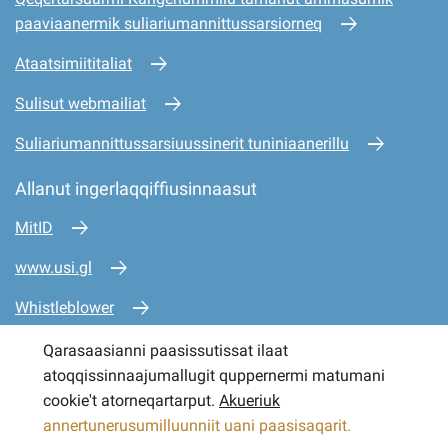
paaviaanermik suliariumannittussarsiorneq
Ataatsimiititaliat
Sulisut webmailiat
Suliariumannittussarsiuussinerit tuniniaanerillu
Allanut ingerlaqqiffiusinnaasut
MitID
www.usi.gl
Whistleblower
www.mio.gl
Qarasaasianni paasissutissat ilaat
atoqqissinnaajumallugit quppernermi matumani
www.sullissivik.gl
cookie't atorneqartarput.
Akueriuk
annertunerusumilluunniit uani paasisaqarit.