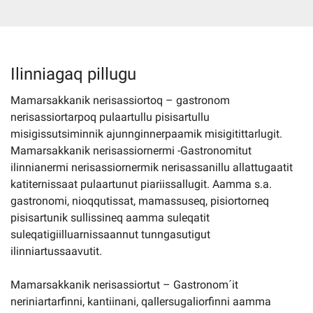
Imminut kiffartuunneq
Ilinniagaq pillugu
Pilersaarutinut isaavik
Mamarsakkanik nerisassiortoq – gastronom
nerisassiortarpoq pulaartullu pisisartullu
Piffissamik inniminniineq
misigissutsiminnik ajunnginnerpaamik misigitittarlugit.
Mamarsakkanik nerisassiornermi -Gastronomitut
ilinnianermi nerisassiornermik nerisassanillu allattugaatit
katiternissaat pulaartunut piariissallugit. Aamma s.a.
gastronomi, nioqqutissat, mamassuseq, pisiortorneq
pisisartunik sullissineq aamma suleqatit
suleqatigiilluarnissaannut tunngasutigut
ilinniartussaavutit.
Mamarsakkanik nerisassiortut – Gastronom´it
neriniartarfinni, kantiinani, qallersugaliorfinni aamma