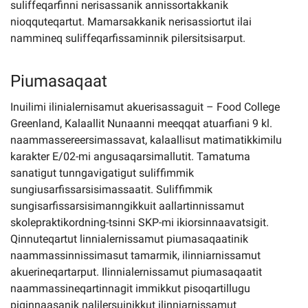
suliffeqarfinni nerisassanik annissortakkanik
nioqquteqartut. Mamarsakkanik nerisassiortut ilai
nammineq suliffeqarfissaminnik pilersitsisarput.
Piumasaqaat
Inuilimi ilinialernisamut akuerisassaguit – Food College
Greenland, Kalaallit Nunaanni meeqqat atuarfiani 9 kl.
naammassereersimassavat, kalaallisut matimatikkimilu
karakter E/02-mi angusaqarsimallutit. Tamatuma
sanatigut tunngavigatigut suliffimmik
sungiusarfissarsisimassaatit. Suliffimmik
sungisarfissarsisimanngikkuit aallartinnissamut
skolepraktikordning-tsinni SKP-mi ikiorsinnaavatsigit.
Qinnuteqartut linnialernissamut piumasaqaatinik
naammassinnissimasut tamarmik, ilinniarnissamut
akuerineqartarput. Ilinnialernissamut piumasaqaatit
naammassineqartinnagit immikkut pisoqartillugu
piginnaasanik nalilersuinikkut ilinniarnissamut