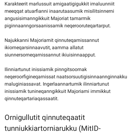
Karakteerit marlussuit amigaatigigukkit imaluunniit
meeqqat atuarfianni inaarutaasumik misilitsinnerni
angusisimanngikkuit Majoriat tamarmik
piginnaanngorsaanissamik neqerooruteqartarput.
Najukkanni Majoriamit qinnuteqarnissannut
ikiorneqarsinnaavutit, aamma allatut
siunnersorneqarnissannut ikiuisinnaapput.
Ilinniartunut inissiamik pinngitsoornak
neqeroorfigineqarnissat naatsorsuutigisinnaannginnakku
maluginiassavat. Ingerlaannartumik ilinniartunut
inissiamik tunineqanngikkuit Majoriami immikkut
qinnuteqartariaqassaatit.
Ornigullutit qinnuteqaatit
tunniukkiartorniarukku (MitID-