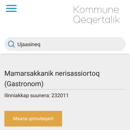
da
Saqqaa
Innuttaasunut
Politikki
Mamarsakkanik nerisassiortoq
(Gastronom)
Kommuni pillugu
Ilinniakkap suunera: 232011
Ileqqoreqqusat
Maana qinnuteqarit
Atorfiit