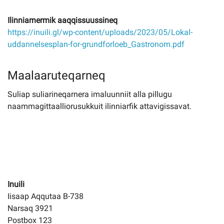
Ilinniarnermik aaqqissuussineq
https://inuili.gl/wp-content/uploads/2023/05/Lokal-
uddannelsesplan-for-grundforloeb_Gastronom.pdf
Maalaaruteqarneq
Suliap suliarineqarnera imaluunniit alla pillugu
naammagittaalliorusukkuit ilinniarfik attavigissavat.
Inuili
Iisaap Aqqutaa B-738
Narsaq 3921
Postbox 123