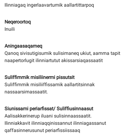
Ilinniagaq ingerlaavartumik aallartittarpoq
Neqeroortoq
Inuili
Aningaasaqarneq
Qanoq sivisutigisumik sulisimaneq ukiut, aamma tapit
naapertorlugit ilinniartutut akissarsiaqassaatit
Suliffimmik misiliinermi pissutsit
Suliffimmik misiliiffissamik aallartitsinnak
nassaarsimassaatit.
Siunissami periarfissat/ Suliffiusinnaasut
Aalisakkerinerup iluani sulisinnaassaatit.
Ilinniakkavit ilinniaqqinissannut ilinniagassanut
qaffasinnerusunut periarfissiissaaq