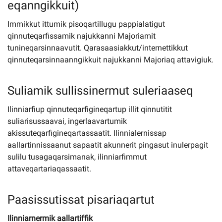
eqanngikkuit)
Immikkut ittumik pisoqartillugu pappialatigut
qinnuteqarfissamik najukkanni Majoriamit
tunineqarsinnaavutit. Qarasaasiakkut/internettikkut
qinnuteqarsinnaanngikkuit najukkanni Majoriaq attavigiuk.
Suliamik sullissinermut suleriaaseq
Ilinniarfiup qinnuteqarfigineqartup illit qinnutitit
suliarisussaavai, ingerlaavartumik
akissuteqarfigineqartassaatit. Ilinnialernissap
aallartinnissaanut sapaatit akunnerit pingasut inulerpagit
sulilu tusagaqarsimanak, ilinniarfimmut
attaveqartariaqassaatit.
Paasissutissat pisariaqartut
Ilinniarnermik aallartiffik