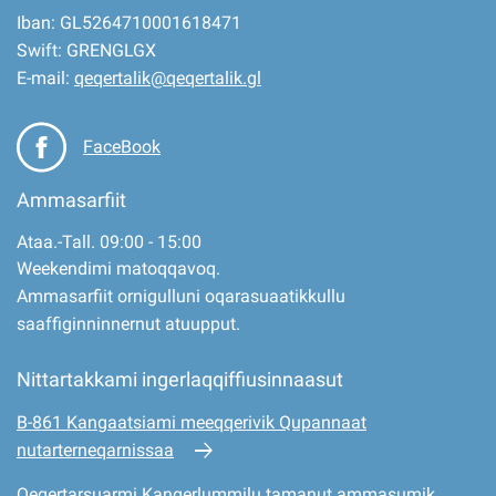
Iban: GL5264710001618471
Swift: GRENGLGX
E-mail:
qeqertalik@qeqertalik.gl
FaceBook
Ammasarfiit
Ataa.-Tall. 09:00 - 15:00
Weekendimi matoqqavoq.
Ammasarfiit ornigulluni oqarasuaatikkullu
saaffiginninnernut atuupput.
Nittartakkami ingerlaqqiffiusinnaasut
B-861 Kangaatsiami meeqqerivik Qupannaat
nutarterneqarnissaa
Qeqertarsuarmi Kangerlummilu tamanut ammasumik