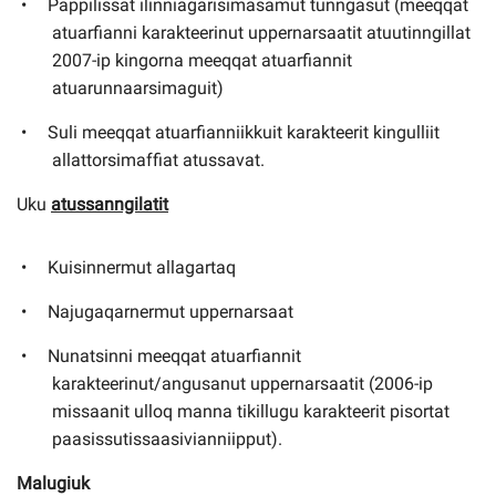
Pappilissat ilinniagarisimasamut tunngasut (meeqqat
atuarfianni karakteerinut uppernarsaatit atuutinngillat
2007-ip kingorna meeqqat atuarfiannit
atuarunnaarsimaguit)
Suli meeqqat atuarfianniikkuit karakteerit kingulliit
allattorsimaffiat atussavat.
Uku
atussanngilatit
Kuisinnermut allagartaq
Najugaqarnermut uppernarsaat
Nunatsinni meeqqat atuarfiannit
karakteerinut/angusanut uppernarsaatit (2006-ip
missaanit ulloq manna tikillugu karakteerit pisortat
paasissutissaasivianniipput).
Malugiuk