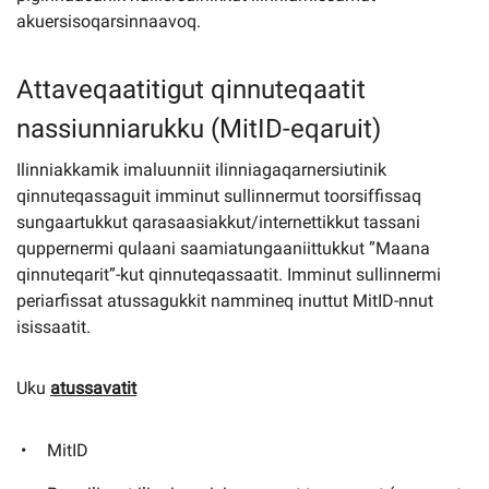
akuersisoqarsinnaavoq.
Attaveqaatitigut qinnuteqaatit
nassiunniarukku (MitID-eqaruit)
Ilinniakkamik imaluunniit ilinniagaqarnersiutinik
qinnuteqassaguit imminut sullinnermut toorsiffissaq
sungaartukkut qarasaasiakkut/internettikkut tassani
quppernermi qulaani saamiatungaaniittukkut ”Maana
qinnuteqarit”-kut qinnuteqassaatit. Imminut sullinnermi
periarfissat atussagukkit nammineq inuttut MitID-nnut
isissaatit.
Uku
atussavatit
MitID