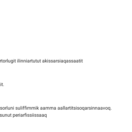
rlugit ilinniartutut akissarsiaqassaatit
it.
rsorluni suliffimmik aamma aallartitsisoqarsinnaavoq.
sunut periarfissiissaaq