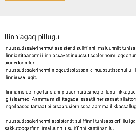
Imminut kiffartuunneq
Pilersaarutinut isaavik
Ilinniagaq pillugu
Inuussutissalerinermut assistenti suliffinni imaluunniit tunisa
Piffissamik inniminniineq
Ilinniartitaanermi ilinniassavat inuussutissalerinermi eqqor
siunertaqarluni.
Inuussutissalerinermi nioqqutissiassanik inuussutissanullu ili
ilinniassallugit.
Ilinniarnerup ingerlanerani piuaannartitsineq pillugu ilikkag
igitsisarneq. Aamma misilittagaqalissaatit nerisassat allattors
ingerlaaseq tamaat pilersaarusiornissaa aamma ilikkassallu
Inuussutissalerinermi assistentit suliffinni tunisassiorfiillu ig
sakkutooqarfinni imaluunniit suliffinni kantiinanilu.