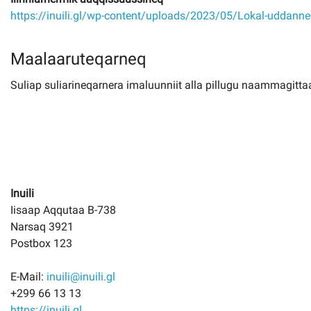
https://inuili.gl/wp-content/uploads/2023/05/Lokal-uddannel
Maalaaruteqarneq
Suliap suliarineqarnera imaluunniit alla pillugu naammagittaall
Inuili
Iisaap Aqqutaa B-738
Narsaq 3921
Postbox 123
E-Mail:
inuili@inuili.gl
+299 66 13 13
https://inuili.gl