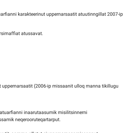
rfianni karakteerinut uppernarsaatit atuutinngillat 2007-ip
orsimaffiat atussavat.
 uppernarsaatit (2006-ip missaanit ulloq manna tikillugu
atuarfianni inaarutaasumik misilitsinnerni
samik neqerooruteqartarput.