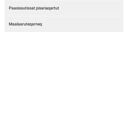
Paasissutissat pisariaqartut
Maalaaruteqarneq