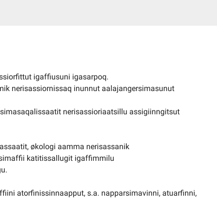
ssiorfittut igaffiusuni igasarpoq.
tumik nerisassiornissaq inunnut aalajangersimasunut
simasaqalissaatit nerisassioriaatsillu assigiinngitsut
aqassaatit, økologi aamma nerisassanik
imaffii katitissallugit igaffimmilu
gu.
affiini atorfinissinnaapput, s.a. napparsimavinni, atuarfinni,