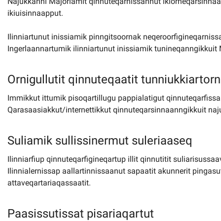
Najukkanni Majoriamit qinnuteqarnissannut ikiorneqarsinnaa
ikiuisinnaapput.
Ilinniartunut inissiamik pinngitsoornak neqeroorfigineqarni
Ingerlaannartumik ilinniartunut inissiamik tunineqanngikkuit
Ornigullutit qinnuteqaatit tunniukkiartor
Immikkut ittumik pisoqartillugu pappialatigut qinnuteqarfiss
Qarasaasiakkut/internettikkut qinnuteqarsinnaanngikkuit naj
Suliamik sullissinermut suleriaaseq
Ilinniarfiup qinnuteqarfigineqartup illit qinnutitit suliarisuss
Ilinnialernissap aallartinnissaanut sapaatit akunnerit pingasu
attaveqartariaqassaatit.
Paasissutissat pisariaqartut