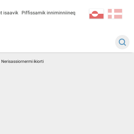
t isaavik
Piffissamik inniminniineq
kl-GL
da
Nerisassiornermi ikiorti