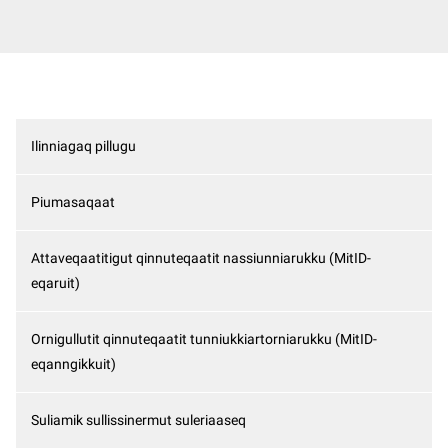
Ilinniagaq pillugu
Piumasaqaat
Attaveqaatitigut qinnuteqaatit nassiunniarukku (MitID-
eqaruit)
Ornigullutit qinnuteqaatit tunniukkiartorniarukku (MitID-
eqanngikkuit)
Suliamik sullissinermut suleriaaseq