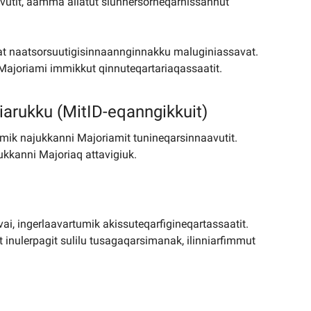
vutit, aamma allatut siunnersorneqarnissannut
ssat naatsorsuutigisinnaannginnakku maluginiassavat.
 Majoriami immikkut qinnuteqartariaqassaatit.
niarukku (MitID-eqanngikkuit)
amik najukkanni Majoriamit tunineqarsinnaavutit.
ukkanni Majoriaq attavigiuk.
aavai, ingerlaavartumik akissuteqarfigineqartassaatit.
t inulerpagit sulilu tusagaqarsimanak, ilinniarfimmut