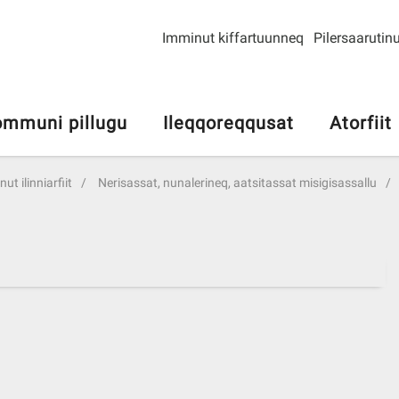
Imminut kiffartuunneq
Pilersaarutinu
mmuni pillugu
Ileqqoreqqusat
Atorfiit
ut ilinniarfiit
Nerisassat, nunalerineq, aatsitassat misigisassallu