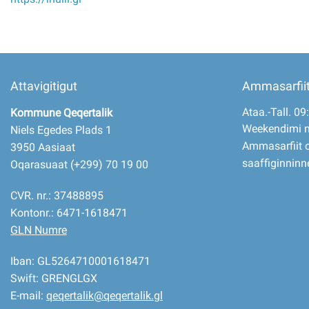
Attavigitigut
Ammasarfii
Ataa.-Tall. 09
Kommune Qeqertalik
Weekendimi 
Niels Egedes Plads 1
Ammasarfiit o
3950 Aasiaat
saaffiginninn
Oqarasuaat (+299) 70 19 00
CVR. nr.: 37488895
Kontonr.: 6471-1618471
GLN Numre
Iban: GL5264710001618471
Swift: GRENGLGX
E-mail:
qeqertalik@qeqertalik.gl