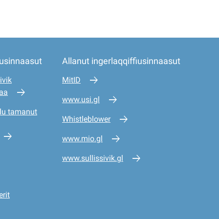
iusinnaasut
Allanut ingerlaqqiffiusinnaasut
ivik
MitID
saa
www.usi.gl
lu tamanut
Whistleblower
www.mio.gl
www.sullissivik.gl
rit