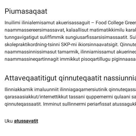
Piumasaqaat
Inuilimi ilinialernisamut akuerisassaguit – Food College Gree
naammassereersimassavat, kalaallisut matimatikkimilu kara
tunngavigatigut suliffimmik sungiusarfissarsisimassaatit. Su
skolepraktikordning-tsinni SKP-mi ikiorsinnaavatsigit. Qinnu
naammassinnissimasut tamarmik, ilinniarnissamut akuerineqa
naammassineqartinnagit immikkut pisoqartillugu piginnaasani
Attaveqaatitigut qinnuteqaatit nassiunni
Ilinniakkamik imaluunniit ilinniagaqarnersiutinik qinnuteqas
qarasaasiakkut/internettikkut tassani quppernermi qulaani s
qinnuteqassaatit. Imminut sullinnermi periarfissat atussagukk
Uku
atussavatit