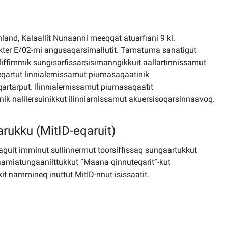
nland, Kalaallit Nunaanni meeqqat atuarfiani 9 kl.
kter E/02-mi angusaqarsimallutit. Tamatuma sanatigut
liffimmik sungisarfissarsisimanngikkuit aallartinnissamut
teqartut linnialernissamut piumasaqaatinik
rtarput. Ilinnialernissamut piumasaqaatit
k nalilersuinikkut ilinniarnissamut akuersisoqarsinnaavoq.
arukku (MitID-eqaruit)
saguit imminut sullinnermut toorsiffissaq sungaartukkut
aamiatungaaniittukkut ”Maana qinnuteqarit”-kut
it nammineq inuttut MitID-nnut isissaatit.