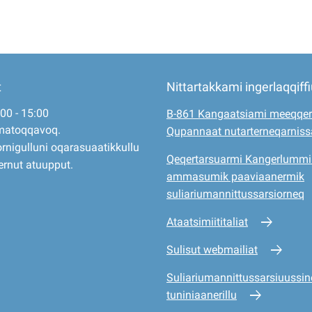
t
Nittartakkami ingerlaqqiff
:00 - 15:00
B-861 Kangaatsiami meeqqer
matoqqavoq.
Qupannaat nutarterneqarnis
rnigulluni oqarasuaatikkullu
Qeqertarsuarmi Kangerlummi
ernut atuupput.
ammasumik paaviaanermik
suliariumannittussarsiorneq
Ataatsimiititaliat
Sulisut webmailiat
Suliariumannittussarsiuussine
tuniniaanerillu