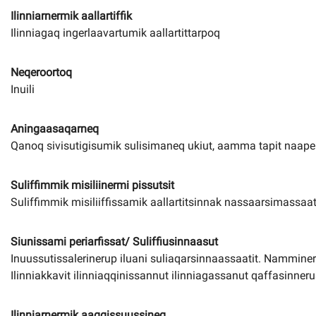
Ilinniarnermik aallartiffik
Ilinniagaq ingerlaavartumik aallartittarpoq
Neqeroortoq
Inuili
Aningaasaqarneq
Qanoq sivisutigisumik sulisimaneq ukiut, aamma tapit naaperto
Suliffimmik misiliinermi pissutsit
Suliffimmik misiliiffissamik aallartitsinnak nassaarsimassaat
Siunissami periarfissat/ Suliffiusinnaasut
Inuussutissalerinerup iluani suliaqarsinnaassaatit. Nammine
Ilinniakkavit ilinniaqqinissannut ilinniagassanut qaffasinneru
Ilinniarnermik aaqqissuussineq