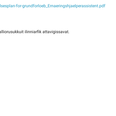
sesplan-for-grundforloeb_Ernaeringshjaelperassistent.pdf
iorusukkuit ilinniarfik attavigissavat.