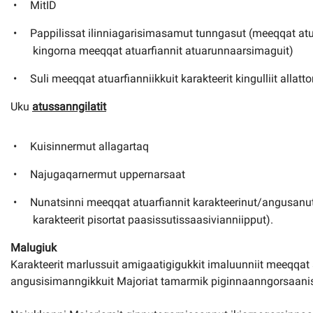
MitID
Pappilissat ilinniagarisimasamut tunngasut (meeqqat atua
kingorna meeqqat atuarfiannit atuarunnaarsimaguit)
Suli meeqqat atuarfianniikkuit karakteerit kingulliit allatt
Uku
atussanngilatit
Kuisinnermut allagartaq
Najugaqarnermut uppernarsaat
Nunatsinni meeqqat atuarfiannit karakteerinut/angusanut
karakteerit pisortat paasissutissaasivianniipput).
Malugiuk
Karakteerit marlussuit amigaatigigukkit imaluunniit meeqqat 
angusisimanngikkuit Majoriat tamarmik piginnaanngorsaanis