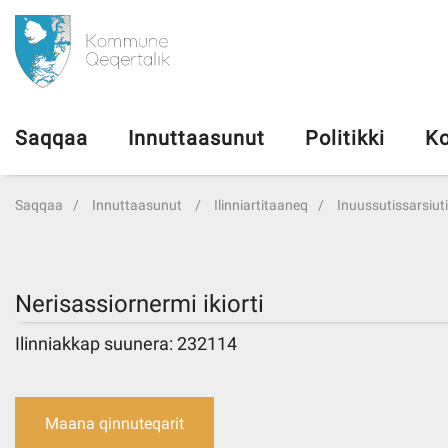
da
Saqqaa
Saqqaa
Innuttaasunut
Politikki
Ko
Innuttaasunut
Saqqaa
Innuttaasunut
Ilinniartitaaneq
Inuussutissarsiutin
Politikki
Kommuni pillugu
Nerisassiornermi ikiorti
Ilinniakkap suunera: 232114
Ileqqoreqqusat
Atorfiit
Maana qinnuteqarit