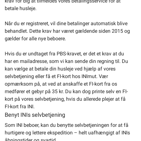
krav for dig at tilmeldes vores betalingsservice for at
betale husleje.
Når du er registreret, vil dine betalinger automatisk blive
behandlet. Dette krav har været gældende siden 2015 og
gælder for alle nye beboere.
Hvis du er undtaget fra PBS-kravet, er det et krav at du
har en mailadresse, som vi kan sende din regning til. Du
kan vælge at betale din husleje ved hjælp af vores
selvbetjening eller få et FI-kort hos INImut. Vær
opmærksom på, at ved at anskaffe et FI-kort fra os
medfører et gebyr på 35 kr. Du kan dog printe selv en FI-
kort på vores selvbetjening, hvis du allerede plejer at få
FI-kort fra INI.
Benyt INIs selvbetjening
Som INI beboer, kan du benytte selvbetjeningen for at få
hurtigere og lettere ekspedition – helt uafhængigt af INIs
åbningstider og svartid.