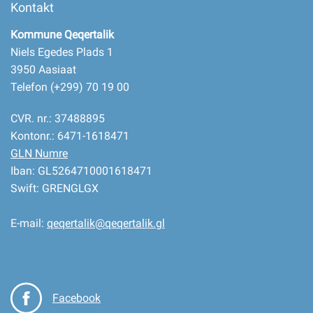
Kontakt
Kommune Qeqertalik
Niels Egedes Plads 1
3950 Aasiaat
Telefon (+299) 70 19 00
CVR. nr.: 37488895
Kontonr.: 6471-1618471
GLN Numre
Iban: GL5264710001618471
Swift: GRENGLGX
E-mail:
qeqertalik@qeqertalik.gl
Facebook