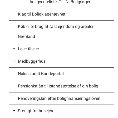
boligventeliste -Til INI Boligsøger
Klag til Boligklagenævnet
Køb eller brug af fast ejendom og arealer i
Grønland
Lejer til ejer
Medbyggerhus
Ejerforeninger – Generelt om
Nukissiorfiit Kundeportal
Lejer til ejer ordningen
Medbyggerhuse
Pensionistlån til istandsættelse af din bolig
Renoveringslån efter boligfinansieringsloven
Særligt for husejere