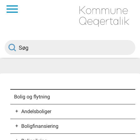
da
Forside
Borger
Politik
Om kommunen
Bolig og flytning
Vedtægter
Andelsboliger
Boligfinansiering
Finansieringsmuligheder for
Job
andelsboligforeninger