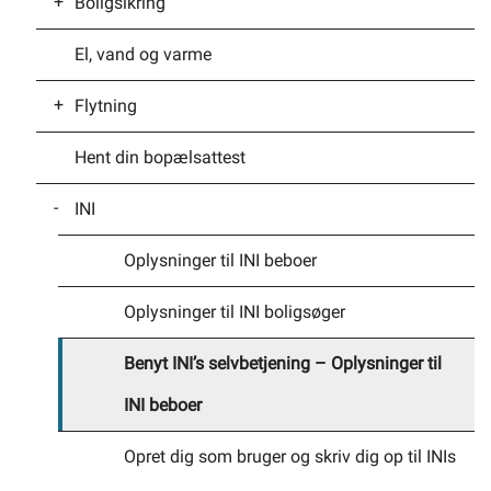
Boligsikring
Boligfinansieringslån til nyopførte boliger
Om andelsboliger
El, vand og varme
Generelt om boligfinansieringsloven
Ansøg om boligsikring
Selvbetjening
Flytning
Planportal
Hent din bopælsattest
Borger i Norden – flytte, arbejde og bo
Tidsbestilling
INI
Huskeliste til når du skal flytte
Meld flytning til kommunen
Oplysninger til INI beboer
Mentorordning ILIK
Oplysninger til INI boligsøger
Til- eller afmeld natrenovation
Benyt INI’s selvbetjening – Oplysninger til
INI beboer
Til- og afmeld dagrenovation
Opret dig som bruger og skriv dig op til INIs