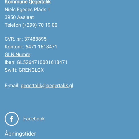
Kommune Qeqertalik
Niels Egedes Plads 1
3950 Aasiaat
Telefon (+299) 70 19 00
CVR. nr.: 37488895
Kontonr.: 6471-1618471
GLN Numre
Iban: GL5264710001618471
Swift: GRENGLGX
E-mail:
qeqertalik@qeqertalik.gl
Facebook
Åbningstider