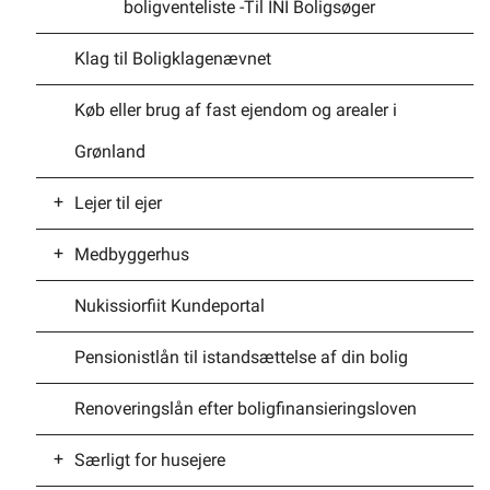
boligventeliste -Til INI Boligsøger
Klag til Boligklagenævnet
Køb eller brug af fast ejendom og arealer i
Grønland
Lejer til ejer
Medbyggerhus
Ejerforeninger – Generelt om
Nukissiorfiit Kundeportal
Lejer til ejer ordningen
Medbyggerhuse
Pensionistlån til istandsættelse af din bolig
Renoveringslån efter boligfinansieringsloven
Særligt for husejere