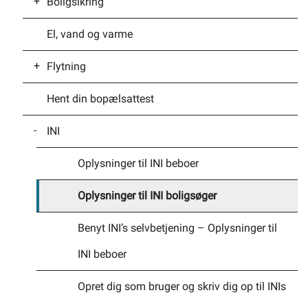
Boligsikring
Boligfinansieringslån til nyopførte boliger
Om andelsboliger
El, vand og varme
Generelt om boligfinansieringsloven
Ansøg om boligsikring
Selvbetjening
Flytning
Planportal
Hent din bopælsattest
Borger i Norden – flytte, arbejde og bo
Tidsbestilling
INI
Huskeliste til når du skal flytte
Meld flytning til kommunen
Oplysninger til INI beboer
Mentorordning ILIK
Oplysninger til INI boligsøger
Til- eller afmeld natrenovation
Benyt INI’s selvbetjening – Oplysninger til
INI beboer
Til- og afmeld dagrenovation
Opret dig som bruger og skriv dig op til INIs