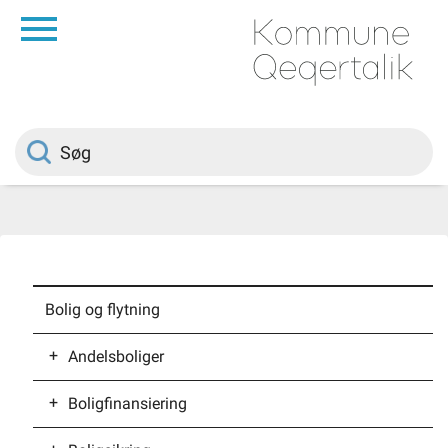
da
Forside
Borger
Politik
Om kommunen
Bolig og flytning
Vedtægter
Andelsboliger
Boligfinansiering
Finansieringsmuligheder for
Job
andelsboligforeninger