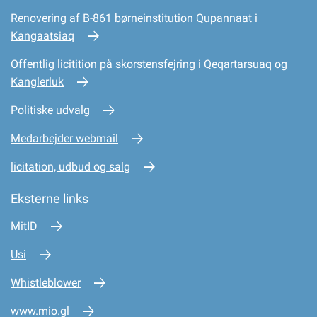
Renovering af B-861 børneinstitution Qupannaat i
Kangaatsiaq
Offentlig licitition på skorstensfejring i Qeqartarsuaq og
Kanglerluk
Politiske udvalg
Medarbejder webmail
licitation, udbud og salg
Eksterne links
MitID
Usi
Whistleblower
www.mio.gl