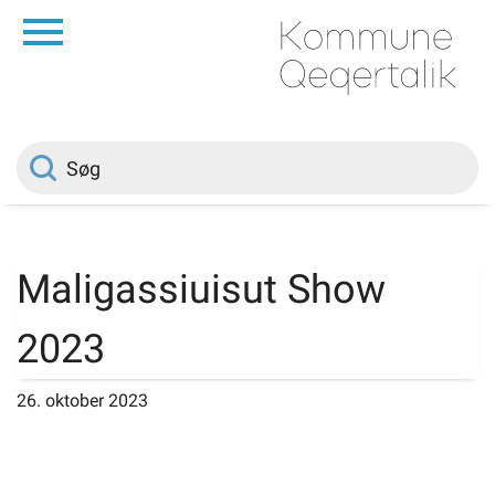
da
Forside
Borger
Politik
Maligassiuisut Show
Om kommunen
2023
Vedtægter
26. oktober 2023
Job