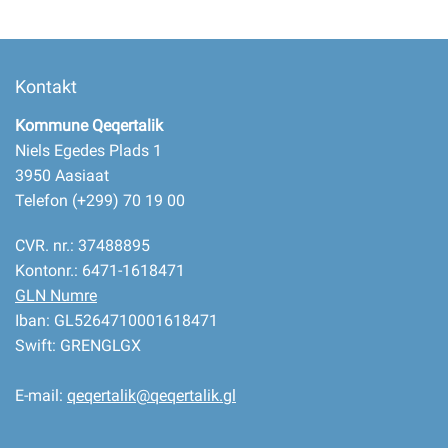
Kontakt
Kommune Qeqertalik
Niels Egedes Plads 1
3950 Aasiaat
Telefon (+299) 70 19 00
CVR. nr.: 37488895
Kontonr.: 6471-1618471
GLN Numre
Iban: GL5264710001618471
Swift: GRENGLGX
E-mail:
qeqertalik@qeqertalik.gl