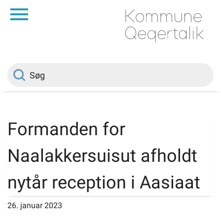
da
Forside
Borger
Politik
Formanden for
Om kommunen
Naalakkersuisut afholdt
Vedtægter
nytår reception i Aasiaat
Job
26. januar 2023