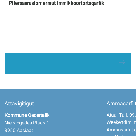
Pilersaarusiornermut immikkoortortaqarfik
Attavigitigut
Ammasarfii
Ataa.-Tall. 09
Kommune Qeqertalik
Weekendimi 
Niels Egedes Plads 1
Ammasarfiit o
3950 Aasiaat