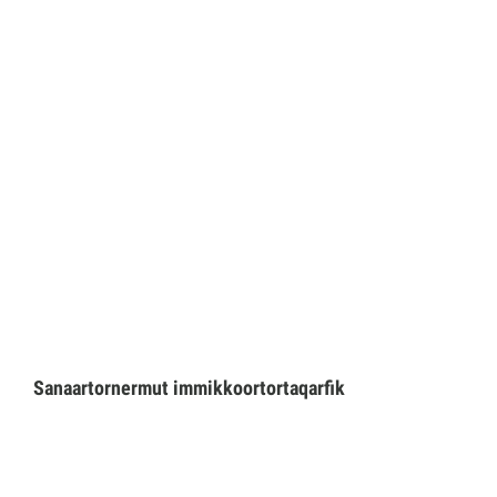
Imminut kiffartuunneq
Pilersaarutinut isaavik
Piffissamik inniminniineq
Sanaartornermut immikkoortortaqarfik