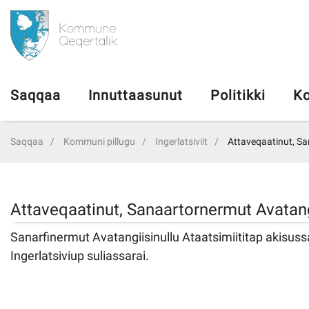
da
Saqqaa
Saqqaa
Innuttaasunut
Politikki
Ko
Innuttaasunut
Saqqaa
Kommuni pillugu
Ingerlatsiviit
Attaveqaatinut, Sa
Politikki
Kommuni pillugu
Attaveqaatinut, Sanaartornermut Avatangi
Sanarfinermut Avatangiisinullu Ataatsimiititap akisuss
Ileqqoreqqusat
Ingerlatsiviup suliassarai.
Atorfiit