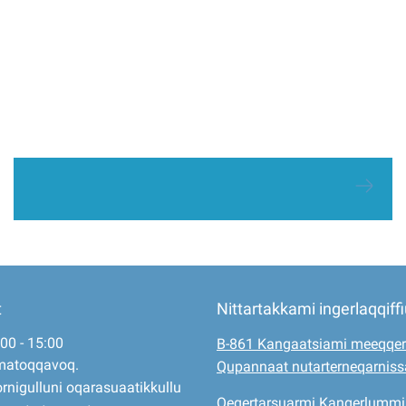
t
Nittartakkami ingerlaqqiff
:00 - 15:00
B-861 Kangaatsiami meeqqer
matoqqavoq.
Qupannaat nutarterneqarnis
rnigulluni oqarasuaatikkullu
Qeqertarsuarmi Kangerlummi