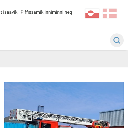
t isaavik
Piffissamik inniminniineq
kl-GL
da