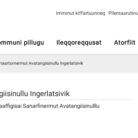
Imminut kiffartuunneq
Pilersaarutinu
mmuni pillugu
Ileqqoreqqusat
Atorfiit
naartornermut Avatangiisinullu Ingerlatsivik
isinullu Ingerlatsivik
aaffigisai Sanarfinermut Avatangiisinulllu