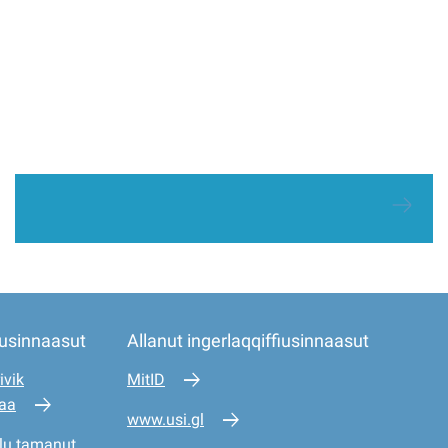
iusinnaasut
Allanut ingerlaqqiffiusinnaasut
ivik
MitID
saa
www.usi.gl
lu tamanut