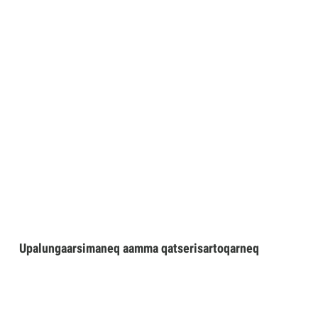
Upalungaarsimaneq aamma qatserisartoqarneq