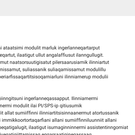
i ataatsimi modulit marluk ingerlanneqartarput
rtut, ilaatigut ullut angalaffiusut ilanngullugit.
mut naatsorsuutigisatut pilersaarusiamik ilinniartut
rnissamut, suliassanik suliaqarnissamut modulillu
riarfissaqartitsisoqarniarluni ilinniarnerup modulii
giinngitsuni ingerlanneqassapput. Ilinniarnermi
aanermi modulit ilai PI/SPS-ip qitiusumik
 allat sumiiffinni ilinniartitsisinnaanermut atortussanik
mmikkoortortaqarfiani allani sumiiffinniluunniit allani
eqatigalugit, ilaatigut isumaginninnermi assistentinngorniat
veqatigiittarnissaq eqqarsaatigineqassaaq,