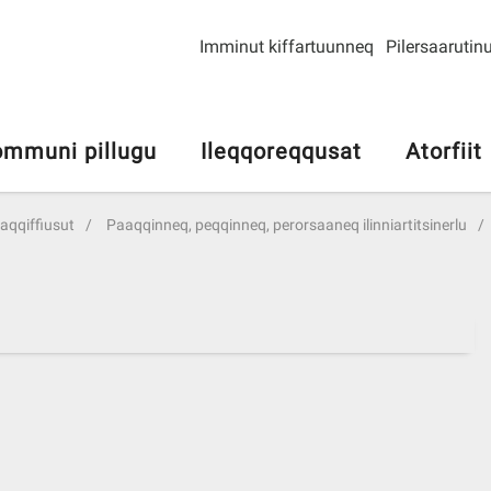
Imminut kiffartuunneq
Pilersaarutinu
mmuni pillugu
Ileqqoreqqusat
Atorfiit
riaqqiffiusut
Paaqqinneq, peqqinneq, perorsaaneq ilinniartitsinerlu