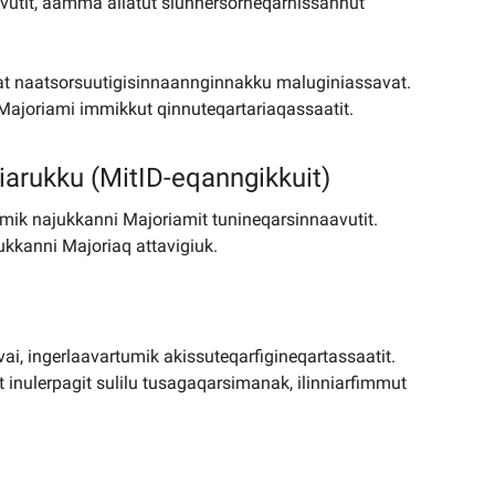
vutit, aamma allatut siunnersorneqarnissannut
ssat naatsorsuutigisinnaannginnakku maluginiassavat.
 Majoriami immikkut qinnuteqartariaqassaatit.
niarukku (MitID-eqanngikkuit)
amik najukkanni Majoriamit tunineqarsinnaavutit.
ukkanni Majoriaq attavigiuk.
aavai, ingerlaavartumik akissuteqarfigineqartassaatit.
t inulerpagit sulilu tusagaqarsimanak, ilinniarfimmut