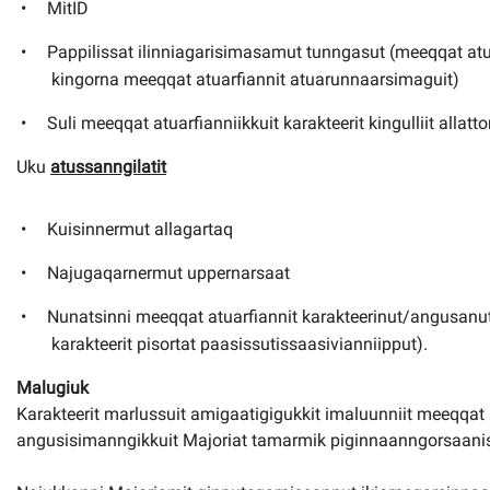
MitID
Pappilissat ilinniagarisimasamut tunngasut (meeqqat atua
kingorna meeqqat atuarfiannit atuarunnaarsimaguit)
Suli meeqqat atuarfianniikkuit karakteerit kingulliit allatt
Uku
atussanngilatit
Kuisinnermut allagartaq
Najugaqarnermut uppernarsaat
Nunatsinni meeqqat atuarfiannit karakteerinut/angusanut
karakteerit pisortat paasissutissaasivianniipput).
Malugiuk
Karakteerit marlussuit amigaatigigukkit imaluunniit meeqqat 
angusisimanngikkuit Majoriat tamarmik piginnaanngorsaanis