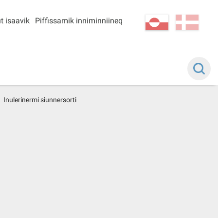
t isaavik
Piffissamik inniminniineq
kl-GL
da
Inulerinermi siunnersorti