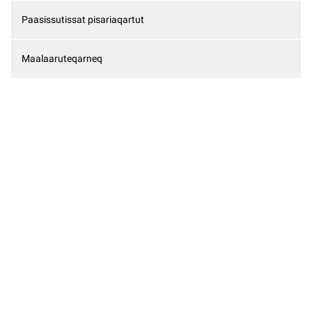
Paasissutissat pisariaqartut
Maalaaruteqarneq