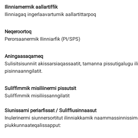
Ilinniarnermik aallartiffik
Ilinniagaq ingerlaavartumik aallartittarpoq
Neqeroortoq
Perorsaanermik Ilinniarfik (PI/SPS)
Aningaasaqarneq
Sulisitsisunniit akissarsiaqassaatit, tamanna pissutigalugu ili
pisinnaanngilatit.
Suliffimmik misiliinermi pissutsit
Suliffimmik misiliissanngilatit
Siunissami periarfissat / Suliffiusinnaasut
Inulerinermi siunnersortitut ilinniakkamik naammassinnissi
piukkunnaateqalissapput: