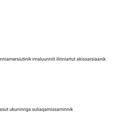
nniarnersiutinik imaluunniit ilinniartut akissarsiaanik
masut ukuninnga suliaqarnissaminnik