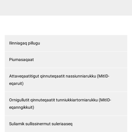
Ilinniagaq pillugu
Piumasaqaat
Attaveqaatitigut qinnuteqaatit nassiunniarukku (MitID-
eqaruit)
Ornigullutit qinnuteqaatit tunniukkiartorniarukku (MitID-
eqanngikkuit)
Suliamik sullissinermut suleriaaseq