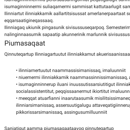
isumaginninnermi suliaqarnermi sammisat kattutaarlugit sam
Ilinniartut ilinniakkamik aallartitsisussat amerlanerpaartaa
eqqarsaatigineqassaaq.
Ilinniagaq ukiunik pingasunik sivisussuseqarpoq. Semesterim
nalinginnaasumik sapaatip akunnerinik marlunnik sivisussuseqa
Piumasaqaat
Qinnuteqartup Ilinniagartuutut ilinniakkamut akuerisaaniss
• ilinniarnertuutut naammassisimanissaq, imaluunniit
• niuernermi ilinniakkamik naammassinnissimanissaq, 
• isumaginninnerup iluani inuussutissarsiutitigut ili
socialassistentitut, peqqissaanermut ikiortitut imaluunni
• meeqqat atuarfianni inaarutaasumik misilitsissiman
ilinniarsimanissaq, assersuutigalugu attaveqatigiinnerup
pikkorissarsimanissaq, assingusumilluunniit
Saniatigut aamma piumasaqaataavoq qinnuteqartup