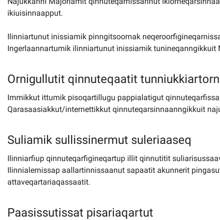
Najukkanni Majoriamit qinnuteqarnissannut ikiorneqarsinnaa
ikiuisinnaapput.
Ilinniartunut inissiamik pinngitsoornak neqeroorfigineqarni
Ingerlaannartumik ilinniartunut inissiamik tunineqanngikkuit
Ornigullutit qinnuteqaatit tunniukkiartor
Immikkut ittumik pisoqartillugu pappialatigut qinnuteqarfiss
Qarasaasiakkut/internettikkut qinnuteqarsinnaanngikkuit naj
Suliamik sullissinermut suleriaaseq
Ilinniarfiup qinnuteqarfigineqartup illit qinnutitit suliarisuss
Ilinnialernissap aallartinnissaanut sapaatit akunnerit pingasu
attaveqartariaqassaatit.
Paasissutissat pisariaqartut