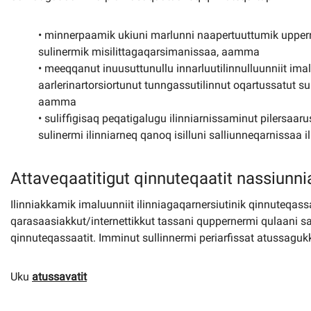
• minnerpaamik ukiuni marlunni naapertuuttumik uppern
sulinermik misilittagaqarsimanissaa, aamma
• meeqqanut inuusuttunullu innarluutilinnulluunniit ima
aarlerinartorsiortunut tunngassutilinnut oqartussatut s
aamma
• suliffigisaq peqatigalugu ilinniarnissaminut pilersaar
sulinermi ilinniarneq qanoq isilluni salliunneqarnissaa 
Attaveqaatitigut qinnuteqaatit nassiunni
Ilinniakkamik imaluunniit ilinniagaqarnersiutinik qinnuteqas
qarasaasiakkut/internettikkut tassani quppernermi qulaani s
qinnuteqassaatit. Imminut sullinnermi periarfissat atussagukk
Uku
atussavatit