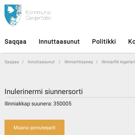
da
Saqqaa
Saqqaa
Innuttaasunut
Politikki
Ko
Innuttaasunut
Saqqaa
Innuttaasunut
Ilinniartitaaneq
Ilinniarfiit ingerla
Politikki
Kommuni pillugu
Inulerinermi siunnersorti
Ilinniakkap suunera: 350005
Ileqqoreqqusat
Atorfiit
Maana qinnuteqarit