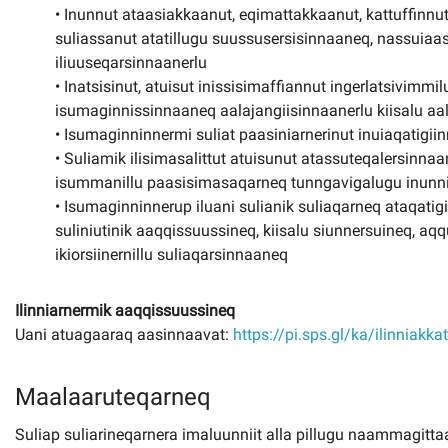
• Inunnut ataasiakkaanut, eqimattakkaanut, kattuffinnu
suliassanut atatillugu suussusersisinnaaneq, nassuiaas
iliuuseqarsinnaanerlu
• Inatsisinut, atuisut inissisimaffiannut ingerlatsivimm
isumaginnissinnaaneq aalajangiisinnaanerlu kiisalu aal
• Isumaginninnermi suliat paasiniarnerinut inuiaqatigi
• Suliamik ilisimasalittut atuisunut atassuteqalersinna
isummanillu paasisimasaqarneq tunngavigalugu inunni
• Isumaginninnerup iluani sulianik suliaqarneq ataqat
suliniutinik aaqqissuussineq, kiisalu siunnersuineq, aq
ikiorsiinernillu suliaqarsinnaaneq
Ilinniarnermik aaqqissuussineq
Uani atuagaaraq aasinnaavat:
https://pi.sps.gl/ka/ilinniakka
Maalaaruteqarneq
Suliap suliarineqarnera imaluunniit alla pillugu naammagittaall