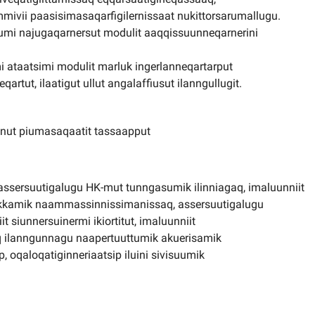
mivii paasisimasaqarfigilernissaat nukittorsarumallugu.
t sumi najugaqarnersut modulit aaqqissuunneqarnerini
i ataatsimi modulit marluk ingerlanneqartarput
rtut, ilaatigut ullut angalaffiusut ilanngullugit.
aanut piumasaqaatit tassaapput
assersuutigalugu HK-mut tunngasumik ilinniagaq, imaluunniit
nniakkamik naammassinnissimanissaq, assersuutigalugu
it siunnersuinermi ikiortitut, imaluunniit
eq ilanngunnagu naapertuuttumik akuerisamik
, oqaloqatiginneriaatsip iluini sivisuumik