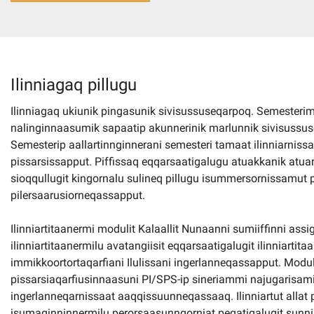
Imminut kiffartuunneq
Pilersaarutinut isaavik
Ilinniagaq pillugu
Ilinniagaq ukiunik pingasunik sivisussuseqarpoq. Semesterim
Piffissamik inniminniineq
nalinginnaasumik sapaatip akunnerinik marlunnik sivisussuseqa
Semesterip aallartinnginnerani semesteri tamaat ilinniarnissa
pissarsissapput. Piffissaq eqqarsaatigalugu atuakkanik atua
sioqqullugit kingornalu sulineq pillugu isummersornissamut pe
pilersaarusiorneqassapput.
Ilinniartitaanermi modulit Kalaallit Nunaanni sumiiffinni assi
ilinniartitaanermilu avatangiisit eqqarsaatigalugit ilinniartit
immikkoortortaqarfiani Ilulissani ingerlanneqassapput. Modulit
pissarsiaqarfiusinnaasuni PI/SPS-ip sineriammi najugarisami i
ingerlanneqarnissaat aaqqissuunneqassaaq. Ilinniartut allat p
isumaginninnermilu perorsaasunngorniat peqatigalugit sunnii