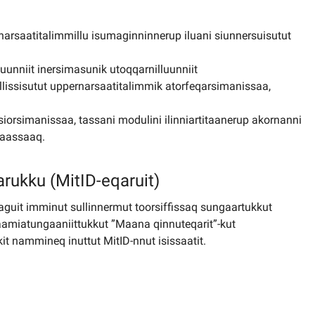
arsaatitalimmillu isumaginninnerup iluani siunnersuisutut
luunniit inersimasunik utoqqarnilluunniit
ullissisutut uppernarsaatitalimmik atorfeqarsimanissaa,
usiorsimanissaa, tassani modulini ilinniartitaanerup akornanni
ilaassaaq.
arukku (MitID-eqaruit)
saguit imminut sullinnermut toorsiffissaq sungaartukkut
aamiatungaaniittukkut ”Maana qinnuteqarit”-kut
it nammineq inuttut MitID-nnut isissaatit.