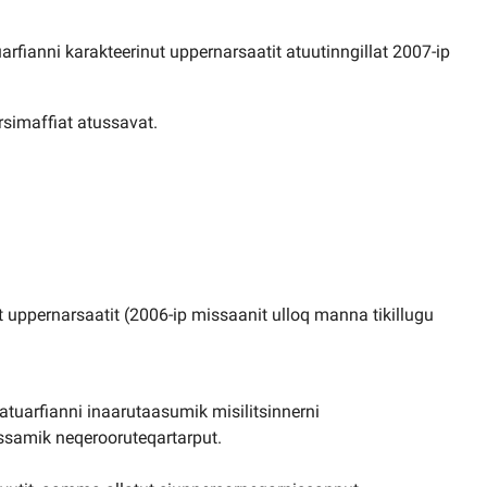
rfianni karakteerinut uppernarsaatit atuutinngillat 2007-ip
orsimaffiat atussavat.
 uppernarsaatit (2006-ip missaanit ulloq manna tikillugu
atuarfianni inaarutaasumik misilitsinnerni
samik neqerooruteqartarput.