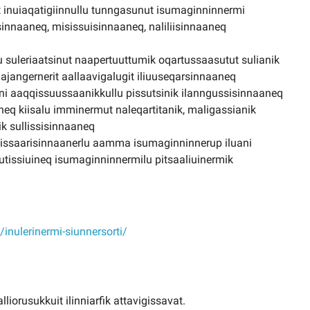
t inuiaqatigiinnullu tunngasunut isumaginninnermi
innaaneq, misissuisinnaaneq, naliliisinnaaneq
ilu suleriaatsinut naapertuuttumik oqartussaasutut sulianik
ajangernerit aallaavigalugit iliuuseqarsinnaaneq
inni aaqqissuussaanikkullu pissutsinik ilanngussisinnaaneq
aneq kiisalu imminermut naleqartitanik, maligassianik
k sullissisinnaaneq
igiissaarisinnaanerlu aamma isumaginninnerup iluani
qutissiuineq isumaginninnermilu pitsaaliuinermik
t/inulerinermi-siunnersorti/
iorusukkuit ilinniarfik attavigissavat.