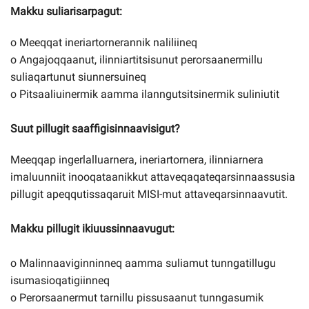
Makku suliarisarpagut:
o Meeqqat ineriartornerannik naliliineq
o Angajoqqaanut, ilinniartitsisunut perorsaanermillu
suliaqartunut siunnersuineq
o Pitsaaliuinermik aamma ilanngutsitsinermik suliniutit
Suut pillugit saaffigisinnaavisigut?
Meeqqap ingerlalluarnera, ineriartornera, ilinniarnera
imaluunniit inooqataanikkut attaveqaqateqarsinnaassusia
pillugit apeqqutissaqaruit MISI-mut attaveqarsinnaavutit.
Makku pillugit ikiuussinnaavugut:
o Malinnaaviginninneq aamma suliamut tunngatillugu
isumasioqatigiinneq
o Perorsaanermut tarnillu pissusaanut tunngasumik