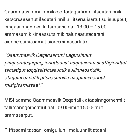
Qaammaavimmi immikkoortortaqarfimmi ilaqutariinnik
katsorsaasartut ilaqutariinnillu ilitsersuisartut sulisuupput,
pingasunngornerillu tamaasa nal. 13.00 – 15.00
ammasumik kinaassutsimik nalunaaruteqarani
siunnersuinissamut piareersimasarlutik.
“Qaammaavik Qeqertalimmi uagutsinnut
pingaaruteqarpoq, innuttaasut uagutsinnut saaffiginnittut
tamatigut toqqissisimasumik sullinneqarlutik,
ataqqineqarlutik pitsaasumillu naapinneqarlutik
misigisarnissaat.”
MISI aamma Qaammaavik Qeqertalik ataasinngornermiit
tallimanngornermut nal. 09.00-imiit 15.00-imut
ammasarput.
Piffissami tassani ornigulluni imaluunniit ataani