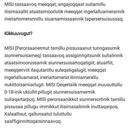
MISI tassaavoq meeqqat, angajoqqaat suliamillu
ilisimasallit ataatsimoorlutik meeqqat ingerlalluarnerannik
ineriartornerannillu siuarsarnissaannik tapersersuisussaq.
Kikkuuvugut?
MISI (Perorsaanermut tarnillu pissusaanut tunngasumik
siunnersuisarneq) tassaavoq assigiinngitsunik sulialinnik
ataatsimoorussamik siunnersuisartoqatigiit, atuarfiit,
meeqqeriviit ilaqutariillu suleqatigalugit, meeqqat
ingerlalluarnerat, ineriartornerat ilinniarnerallu
nukittorsarniarlugit. MISI Qeqertalik meeqqat inuusuttullu
0-18-inik ukiullit pillugit siunnersuisarnermik
suliaqartarpoq. MISI perorsaanikkut siunnersortinik tarnillu
pissusaa pillugu immikkut ilisimasalinnik inuttaqarpoq.
Kalaallisut, qallunaatut tuluttullu
saaffiginnittoqarsinnaavoq.