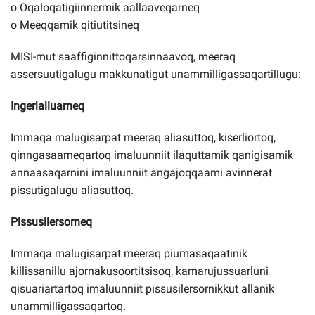
o Oqaloqatigiinnermik aallaaveqarneq
o Meeqqamik qitiutitsineq
MISI-mut saaffiginnittoqarsinnaavoq, meeraq
assersuutigalugu makkunatigut unammilligassaqartillugu:
Ingerlalluarneq
Immaqa malugisarpat meeraq aliasuttoq, kiserliortoq,
qinngasaarneqartoq imaluunniit ilaquttamik qanigisamik
annaasaqarnini imaluunniit angajoqqaami avinnerat
pissutigalugu aliasuttoq.
Pissusilersorneq
Immaqa malugisarpat meeraq piumasaqaatinik
killissanillu ajornakusoortitsisoq, kamarujussuarluni
qisuariartartoq imaluunniit pissusilersornikkut allanik
unammilligassaqartoq.