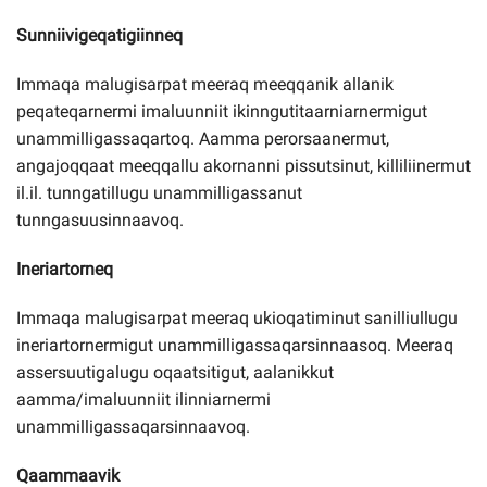
Sunniivigeqatigiinneq
Immaqa malugisarpat meeraq meeqqanik allanik
peqateqarnermi imaluunniit ikinngutitaarniarnermigut
unammilligassaqartoq. Aamma perorsaanermut,
angajoqqaat meeqqallu akornanni pissutsinut, killiliinermut
il.il. tunngatillugu unammilligassanut
tunngasuusinnaavoq.
Ineriartorneq
Immaqa malugisarpat meeraq ukioqatiminut sanilliullugu
ineriartornermigut unammilligassaqarsinnaasoq. Meeraq
assersuutigalugu oqaatsitigut, aalanikkut
aamma/imaluunniit ilinniarnermi
unammilligassaqarsinnaavoq.
Qaammaavik