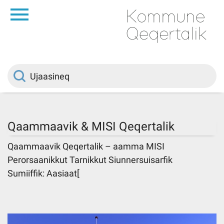
da
Saqqaa
Innuttaasunut
Politikki
Qaammaavik & MISI Qeqertalik
Kommuni pillugu
Qaammaavik Qeqertalik – aamma MISI
Perorsaanikkut Tarnikkut Siunnersuisarfik
Sumiiffik: Aasiaat[
Ileqqoreqqusat
Atorfiit