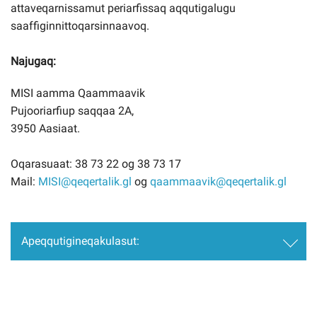
attaveqarnissamut periarfissaq aqqutigalugu
saaffiginnittoqarsinnaavoq.
Najugaq:
MISI aamma Qaammaavik
Pujooriarfiup saqqaa 2A,
3950 Aasiaat.
Oqarasuaat: 38 73 22 og 38 73 17
Mail:
MISI@qeqertalik.gl
og
qaammaavik@qeqertalik.gl
Apeqqutigineqakulasut:
Apeqqutigineqakulasut (FAQ):
Ilaannikkut misigisarparput innuttaasut MISI