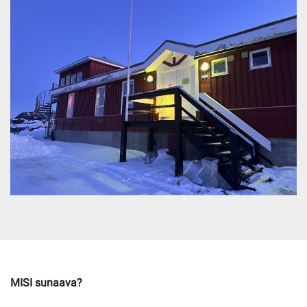
Imminut kiffartuunneq
Pilersaarutinut isaavik
Piffissamik inniminniineq
MISI sunaava?