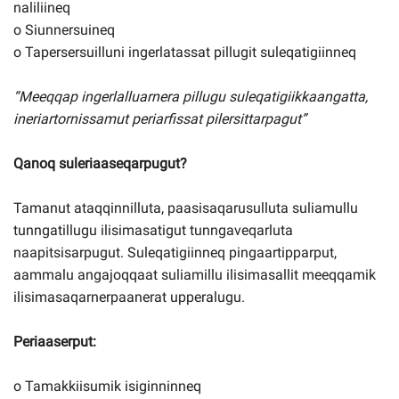
naliliineq
o Siunnersuineq
o Tapersersuilluni ingerlatassat pillugit suleqatigiinneq
“Meeqqap ingerlalluarnera pillugu suleqatigiikkaangatta,
ineriartornissamut periarfissat pilersittarpagut”
Qanoq suleriaaseqarpugut?
Tamanut ataqqinnilluta, paasisaqarusulluta suliamullu
tunngatillugu ilisimasatigut tunngaveqarluta
naapitsisarpugut. Suleqatigiinneq pingaartipparput,
aammalu angajoqqaat suliamillu ilisimasallit meeqqamik
ilisimasaqarnerpaanerat upperalugu.
Periaaserput:
o Tamakkiisumik isiginninneq