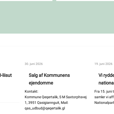
30. juni 2026
19. juni 2026
-liisut
Salg af Kommunens
Vi rydde
ejendomme
nationa
Kontakt:
Fra 15. juni
Kommune Qeqertalik, S M Saxtorphsvej
samler vi af
1, 3951 Qasigiannguit, Mail:
Nationalpark
qas_udbud@qeqertalik.gl