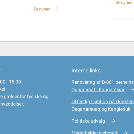
Se nyhed
Se nyhed
r
Interne links
00 - 15:00
Renovering af B-861 børneinst
ket
Qupannaat i Kangaatsiaq
e gælder for fysiske og
Offentlig licitition på skorsten
envendelser.
Qeqartarsuaq og Kanglerluk
Politiske udvalg
Medarbejder webmail