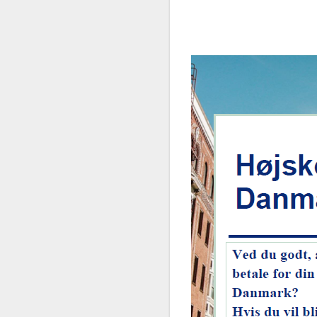
Selvbetjening
Planportal
Tidsbestilling