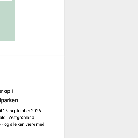
r op i
lparken
 til 15. september 2026
fald i Vestgrønland
 - og alle kan være med.