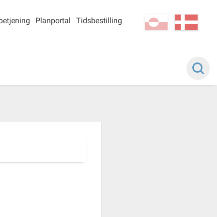
betjening
Planportal
Tidsbestilling
kl-GL
da