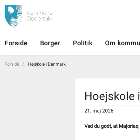
da
Forside
Forside
Borger
Politik
Om kommu
Borger
Forside
Højskole I Danmark
Politik
Om kommunen
Hoejskole 
Vedtægter
21. maj 2026
Ved du godt, at Majoriaq
Job