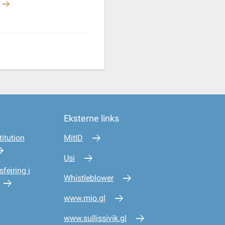
Eksterne links
itution
MitID
Usi
sfejring i
Whistleblower
www.mio.gl
www.sullissivik.gl