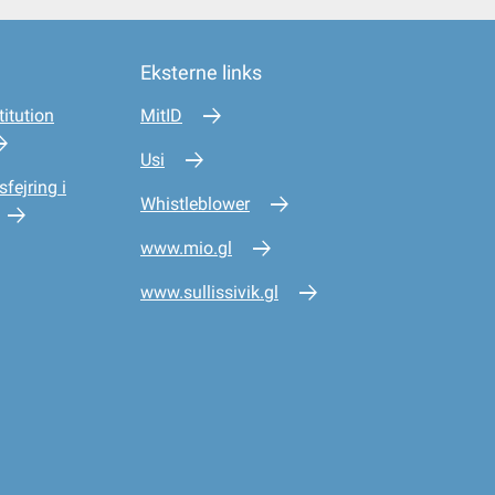
Eksterne links
itution
MitID
Usi
sfejring i
Whistleblower
www.mio.gl
www.sullissivik.gl