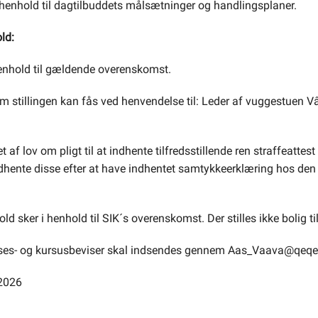
i henhold til dagtilbuddets målsætninger og handlingsplaner.
ld:
i henhold til gældende overenskomst.
om stillingen kan fås ved henvendelse til: Leder af vuggestuen 
t af lov om pligt til at indhente tilfredsstillende ren straffeattes
ndhente disse efter at have indhentet samtykkeerklæring hos den in
d sker i henhold til SIK´s overenskomst. Der stilles ikke bolig til 
ses- og kursusbeviser skal indsendes gennem Aas_Vaava@qeqert
 2026