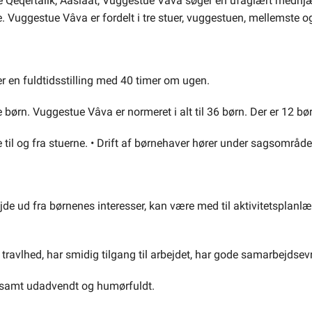
Qeqertalik, Aasiaat, Vuggestue Vâva søger en ufaglært medhjælp
e. Vuggestue Vâva er fordelt i tre stuer, vuggestuen, mellemste o
er en fuldtidsstilling med 40 timer om ugen.
børn. Vuggestue Vâva er normeret i alt til 36 børn. Der er 12 børn
e til og fra stuerne. • Drift af børnehaver hører under sagsområd
jde ud fra børnenes interesser, kan være med til aktivitetsplanlæ
 travlhed, har smidig tilgang til arbejdet, har gode samarbejdsevn
 samt udadvendt og humørfuldt.