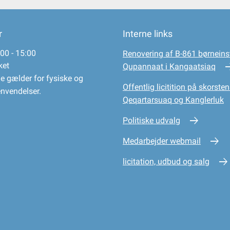
r
Interne links
00 - 15:00
Renovering af B-861 børneinst
ket
Qupannaat i Kangaatsiaq
e gælder for fysiske og
Offentlig licitition på skorsten
envendelser.
Qeqartarsuaq og Kanglerluk
Politiske udvalg
Medarbejder webmail
licitation, udbud og salg