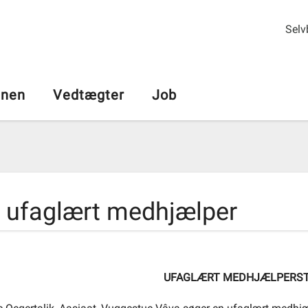
Selv
nen
Vedtægter
Job
 ufaglært medhjælper
UFAGLÆRT MEDHJÆLPERSTI