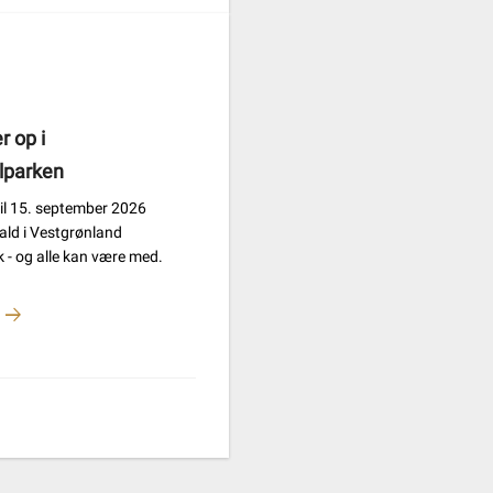
r op i
lparken
 til 15. september 2026
fald i Vestgrønland
 - og alle kan være med.