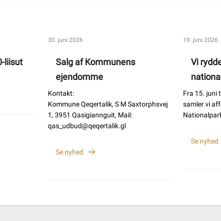
30. juni 2026
19. juni 2026
-liisut
Salg af Kommunens
Vi rydde
ejendomme
nationa
Kontakt:
Fra 15. juni
Kommune Qeqertalik, S M Saxtorphsvej
samler vi af
1, 3951 Qasigiannguit, Mail:
Nationalpark
qas_udbud@qeqertalik.gl
Se nyhed
Se nyhed