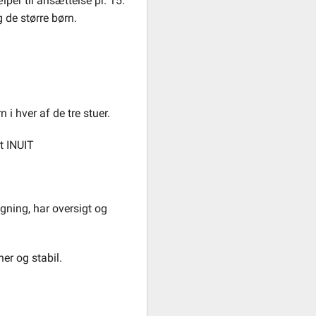
er til ansættelse pr. 15.
g de større børn.
 i hver af de tre stuer.
et INUIT
gning, har oversigt og
er og stabil.