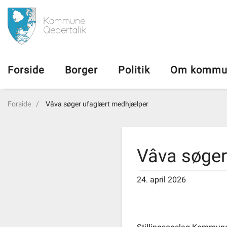
da
Forside
Forside
Borger
Politik
Om kommu
Borger
Forside
Vâva søger ufaglært medhjælper
Politik
Om kommunen
Vâva søger
Vedtægter
24. april 2026
Job