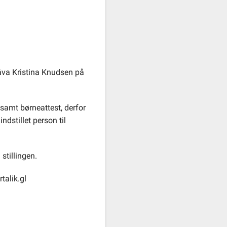
Vâva Kristina Knudsen på
t samt børneattest, derfor
dstillet person til
stillingen.
alik.gl