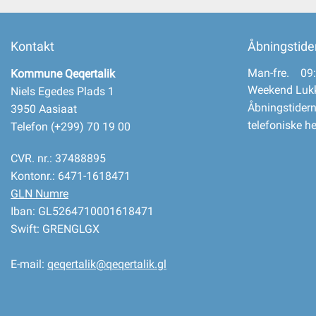
Kontakt
Åbningstide
Man-fre. 09:
Kommune Qeqertalik
Weekend Luk
Niels Egedes Plads 1
Åbningstidern
3950 Aasiaat
telefoniske h
Telefon (+299) 70 19 00
CVR. nr.: 37488895
Kontonr.: 6471-1618471
GLN Numre
Iban: GL5264710001618471
Swift: GRENGLGX
E-mail:
qeqertalik@qeqertalik.gl