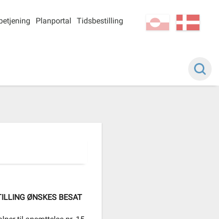
betjening
Planportal
Tidsbestilling
kl-GL
da
LLING ØNSKES BESAT