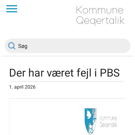
da
Forside
Borger
Politik
Der har været fejl i PBS
1. april 2026
Om kommunen
Vedtægter
Job