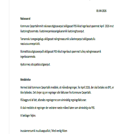
Selvbetjening
Planportal
Tidsbestilling