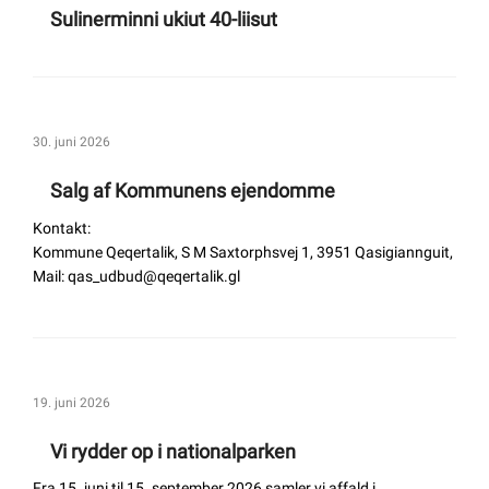
Sulinerminni ukiut 40-liisut
30. juni 2026
Salg af Kommunens ejendomme
Kontakt:
Kommune Qeqertalik, S M Saxtorphsvej 1, 3951 Qasigiannguit,
Mail: qas_udbud@qeqertalik.gl
19. juni 2026
Vi rydder op i nationalparken
Fra 15. juni til 15. september 2026 samler vi affald i