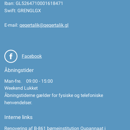
Iban: GL5264710001618471
Swift: GRENGLGX
E-mail:
qeqertalik@qeqertalik.gl
Facebook
Åbningstider
Man-fre. 09:00 - 15:00
Weekend Lukket
Åbningstiderne gælder for fysiske og telefoniske
henvendelser.
Interne links
Renovering af B-861 børneinstitution Qupannaat i