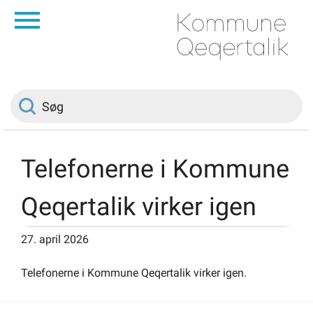
da
Forside
Borger
Politik
Telefonerne i Kommune
Qeqertalik virker igen
Om kommunen
27. april 2026
Vedtægter
Telefonerne i Kommune Qeqertalik virker igen.
Job