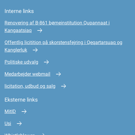
Interne links
Renovering af B-861 børneinstitution Qupannaat i
Kangaatsiaq
Offentlig licitition på skorstensfejring i Qeqartarsuaq og
Kanglerluk
Politiske udvalg
Medarbejder webmail
licitation, udbud og salg
Eksterne links
MitID
Usi