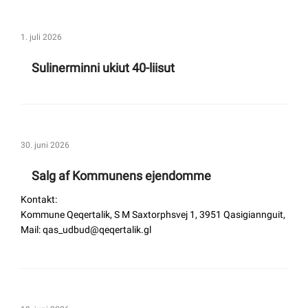
1. juli 2026
Selvbetjening
Sulinerminni ukiut 40-liisut
Planportal
Tidsbestilling
30. juni 2026
Salg af Kommunens ejendomme
Kontakt:
Kommune Qeqertalik, S M Saxtorphsvej 1, 3951 Qasigiannguit,
Mail: qas_udbud@qeqertalik.gl