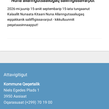
Nuna allanngutsaaliugaq saliiffigissavarput
2026-mi juunip 15-aniit septembarip 15-iata tungaanut
Kalaallit Nunaata Kitaani Nuna Allanngutsaaliugaq
eqqakkanik saliiffigissavarput - kikkulluunniit
peqataasinnaapput!
Attavigitigut
Kommune Qeqertalik
Niels Egedes Plads 1
3950 Aasiaat
Oqarasuaat (+299) 70 19 00