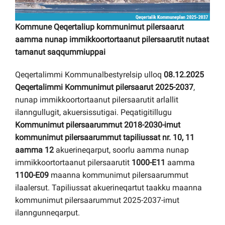
Kommune Qeqertaliup kommunimut pilersaarut
Imminut kiffartuunneq
aamma nunap immikkoortortaanut pilersaarutit nutaat
tamanut saqqummiuppai
Pilersaarutinut isaavik
Qeqertalimmi Kommunalbestyrelsip ulloq
08.12.2025
Piffissamik inniminniineq
Qeqertalimmi Kommunimut pilersaarut 2025-2037
,
nunap immikkoortortaanut pilersaarutit arlallit
ilanngullugit, akuersissutigai. Peqatigitillugu
Kommunimut pilersaarummut 2018-2030-imut
kommunimut pilersaarummut tapiliussat nr. 10, 11
aamma 12
akuerineqarput, soorlu aamma nunap
immikkoortortaanut pilersaarutit
1000-E11
aamma
1100-E09
maanna kommunimut pilersaarummut
ilaalersut. Tapiliussat akuerineqartut taakku maanna
kommunimut pilersaarummut 2025-2037-imut
ilanngunneqarput.