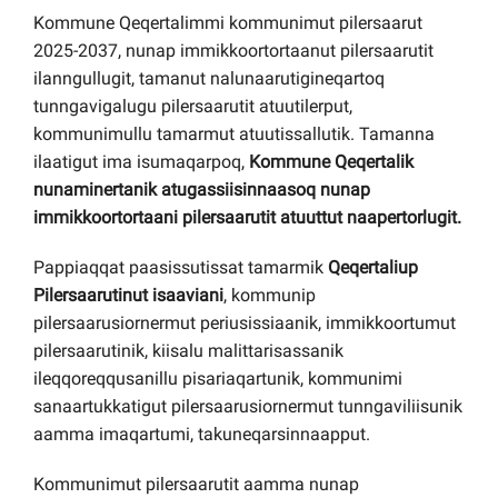
Kommune Qeqertalimmi kommunimut pilersaarut
2025-2037, nunap immikkoortortaanut pilersaarutit
ilanngullugit, tamanut nalunaarutigineqartoq
tunngavigalugu pilersaarutit atuutilerput,
kommunimullu tamarmut atuutissallutik. Tamanna
ilaatigut ima isumaqarpoq,
Kommune Qeqertalik
nunaminertanik atugassiisinnaasoq nunap
immikkoortortaani pilersaarutit atuuttut naapertorlugit.
Pappiaqqat paasissutissat tamarmik
Qeqertaliup
Pilersaarutinut isaaviani
, kommunip
pilersaarusiornermut periusissiaanik, immikkoortumut
pilersaarutinik, kiisalu malittarisassanik
ileqqoreqqusanillu pisariaqartunik, kommunimi
sanaartukkatigut pilersaarusiornermut tunngaviliisunik
aamma imaqartumi, takuneqarsinnaapput.
Kommunimut pilersaarutit aamma nunap