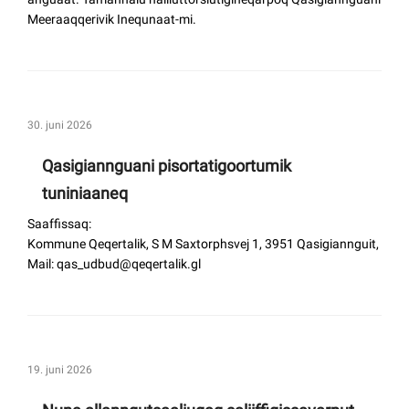
Meeraaqqerivik Inequnaat-mi.
30. juni 2026
Qasigiannguani pisortatigoortumik
tuniniaaneq
Saaffissaq:
Kommune Qeqertalik, S M Saxtorphsvej 1, 3951 Qasigiannguit,
Mail: qas_udbud@qeqertalik.gl
19. juni 2026