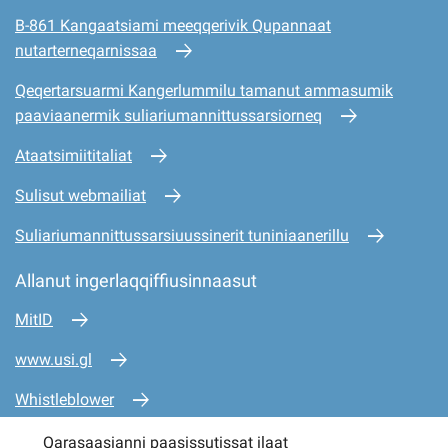
B-861 Kangaatsiami meeqqerivik Qupannaat
nutarterneqarnissaa
Qeqertarsuarmi Kangerlummilu tamanut ammasumik
paaviaanermik suliariumannittussarsiorneq
Ataatsimiititaliat
Sulisut webmailiat
Suliariumannittussarsiuussinerit tuniniaanerillu
Allanut ingerlaqqiffiusinnaasut
MitID
www.usi.gl
Whistleblower
www.mio.gl
Qarasaasianni paasissutissat ilaat