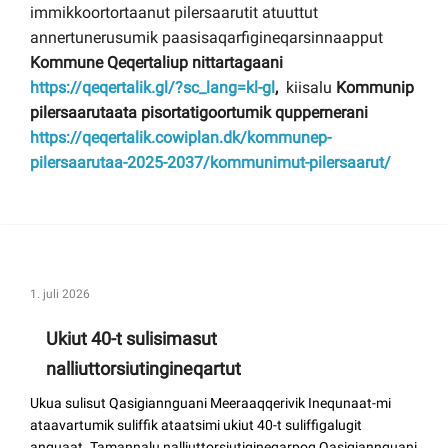
immikkoortortaanut pilersaarutit atuuttut
annertunerusumik paasisaqarfigineqarsinnaapput
Kommune Qeqertaliup nittartagaani
https://qeqertalik.gl/?sc_lang=kl-gl
,
kiisalu
Kommunip
pilersaarutaata pisortatigoortumik quppernerani
https://qeqertalik.cowiplan.dk/kommunep-
pilersaarutaa-2025-2037/kommunimut-pilersaarut/
1. juli 2026
Ukiut 40-t sulisimasut
nalliuttorsiutingineqartut
Ukua sulisut Qasigiannguani Meeraaqqerivik Inequnaat-mi
ataavartumik suliffik ataatsimi ukiut 40-t suliffigalugit
anguaat. Tamannalu nalliuttorsiutigineqarpoq Qasigiannguani