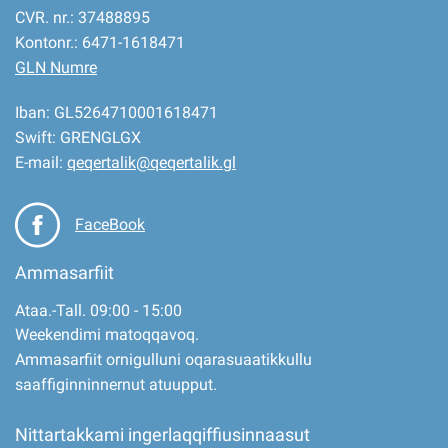
CVR. nr.: 37488895
Kontonr.: 6471-1618471
GLN Numre
Iban: GL5264710001618471
Swift: GRENGLGX
E-mail:
qeqertalik@qeqertalik.gl
FaceBook
Ammasarfiit
Ataa.-Tall. 09:00 - 15:00
Weekendimi matoqqavoq.
Ammasarfiit ornigulluni oqarasuaatikkullu
saaffiginninnernut atuupput.
Nittartakkami ingerlaqqiffiusinnaasut