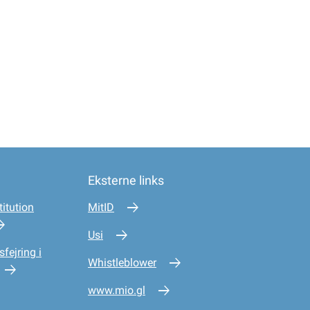
Eksterne links
itution
MitID
Usi
sfejring i
Whistleblower
www.mio.gl