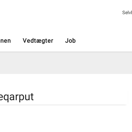
Selv
nen
Vedtægter
Job
eqarput