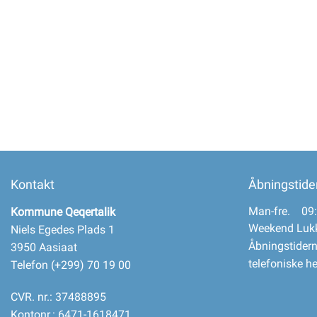
Selvbetjening
Planportal
Tidsbestilling
Kontakt
Åbningstide
Man-fre. 09:
Kommune Qeqertalik
Weekend Luk
Niels Egedes Plads 1
Åbningstidern
3950 Aasiaat
telefoniske h
Telefon (+299) 70 19 00
CVR. nr.: 37488895
Kontonr.: 6471-1618471