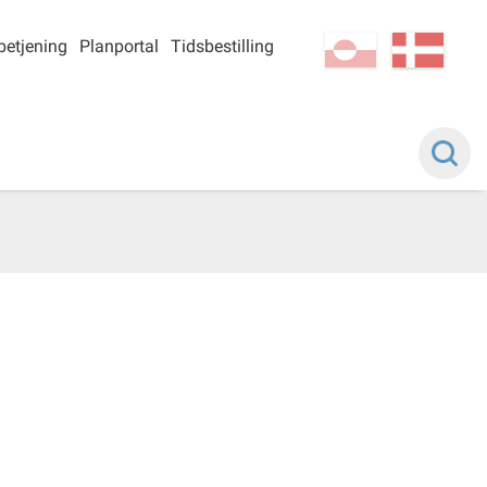
betjening
Planportal
Tidsbestilling
kl-GL
da