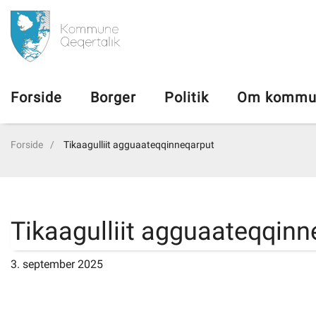
da
Forside
Forside
Borger
Politik
Om kommu
Borger
Forside
Tikaagulliit agguaateqqinneqarput
Politik
Om kommunen
Tikaagulliit agguaateqqinn
Vedtægter
3. september 2025
Job