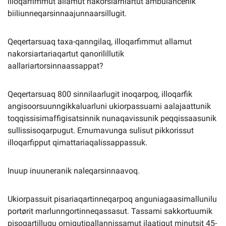
illoqarfimmut allamut nakorsiarniartut ambulancenik
biiliunneqarsinnaajunnaarsillugit.
Qeqertarsuaq taxa-qanngilaq, illoqarfimmut allamut
nakorsiartariaqartut qanorilillutik
aallariartorsinnaassappat?
Qeqertarsuaq 800 sinnilaarlugit inoqarpoq, illoqarfik
angisoorsuunngikkaluarluni ukiorpassuarni aalajaattunik
toqqissisimaffigisatsinnik nunaqavissunik peqqissaasunik
sullissisoqarpugut. Ernumavunga sulisut pikkorissut
illoqarfipput qimattariaqalissappassuk.
Inuup inuuneranik naleqarsinnaavoq.
Ukiorpassuit pisariaqartinneqarpoq anguniagaasimallunilu
portørit marlunngortinneqassasut. Tassami sakkortuumik
pisoqartillugu ornigutipallannissamut ilaatigut minutsit 45-