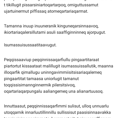
t tikillugit pissarsiniartoqartarpoq, orniguttussamut
ujartuinermut piffissaq atorneqartariaqarmat.
Tamanna inuup inuuneranik kinguneqarsinnaavoq,
ikiortariaqalersillutami asuli saaffiginninneq ajorpugut.
Isumassuisussaatitaavugut.
Peqqissaaviup peqqinnissaqarfiullu pingaartitaraat
piartortut kissaataat malillugit isumassuissallutik, maanna
illoqarfik qimallugu uninngavimmiisitsisariaqalerneq
pingaartitat tamaasa uniorlugit tamanut
toqqissisimannginnermik pilersitsivoq,
oqartariaqarpungalu aaliangerneq una alianartuusoq.
Innuttaasut, peqqinnissaqarfimmi sulisut, ulloq unnuarlu
utoqqarnik innarluutillinnillu sullissisut paasisinnaavakka