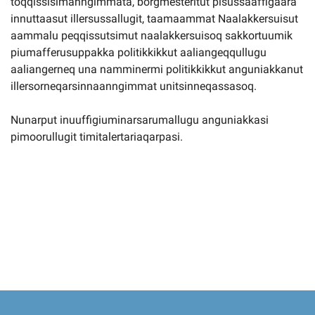
toqqissisimanngimmata, borgmesteritut pisussaaffigaara
innuttaasut illersussallugit, taamaammat Naalakkersuisut
aammalu peqqissutsimut naalakkersuisoq sakkortuumik
piumafferusuppakka politikkikkut aaliangeqqullugu
aaliangerneq una namminermi politikkikkut anguniakkanut
illersorneqarsinnaanngimmat unitsinneqassasoq.
Nunarput inuuffigiuminarsarumallugu anguniakkasi
pimoorullugit timitalertariaqarpasi.