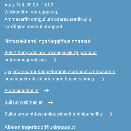
Ataa.-Tall. 09:00 - 15:00
Weekendimi matoqqavoq.
Ammasarfiit ornigulluni oqarasuaatikkullu
saaffiginninnernut atuupput.
Nittartakkami ingerlaqqiffiusinnaasut
B-861 Kangaatsiami meeqqerivik Qupannaat
nutarterneqarnissaa
Qeqertarsuarmi Kangerlummilu tamanut ammasumik
paaviaanermik suliariumannittussarsiorneq
Ataatsimiititaliat
Sulisut webmailiat
Suliariumannittussarsiuussinerit tuniniaanerillu
Allanut ingerlaqqiffiusinnaasut