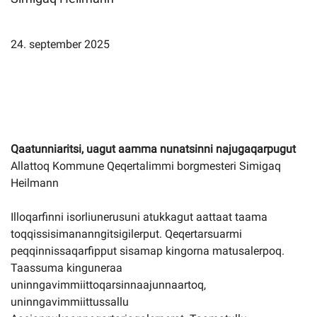
Imminut kiffartuunneq
24. september 2025
Pilersaarutinut isaavik
Piffissamik inniminniineq
Qaatunniaritsi, uagut aamma nunatsinni najugaqarpugut
Allattoq Kommune Qeqertalimmi borgmesteri Simigaq
Heilmann
Illoqarfinni isorliunerusuni atukkagut aattaat taama
toqqissisimananngitsigilerput. Qeqertarsuarmi
peqqinnissaqarfipput sisamap kingorna matusalerpoq.
Taassuma kinguneraa
uninngavimmiittoqarsinnaajunnaartoq,
uninngavimmiittussallu