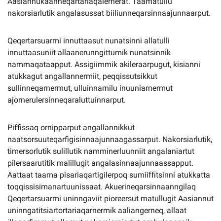
Aasiannukaanneqartariaqalernerat. Taamatullu
nakorsiarlutik angalasussat biiliunneqarsinnaajunnaarput.
Qeqertarsuarmi innuttaasut nunatsinni allatulli
innuttaasuniit allaanerunngittumik nunatsinnik
nammaqataapput. Assigiimmik akileraarpugut, kisianni
atukkagut angallannermiit, peqqissutsikkut
sullinneqarnermut, ulluinnarnilu inuuniarnermut
ajornerulersinneqaraluttuinnarput.
Piffissaq ornipparput angallannikkut
naatsorsuuteqarfigisinnaajunnaagassarput. Nakorsiarlutik,
timersorlutik sulillutik namminerluunniit angalaniartut
pilersaarutitik malillugit angalasinnaajunnaassapput.
Aattaat taama pisariaqartigilerpoq sumiiffitsinni atukkatta
toqqissisimanartuunissaat. Akuerineqarsinnaanngilaq
Qeqertarsuarmi uninngaviit pioreersut matullugit Aasiannut
uninngatitsiartortariaqarnermik aaliangerneq, allaat