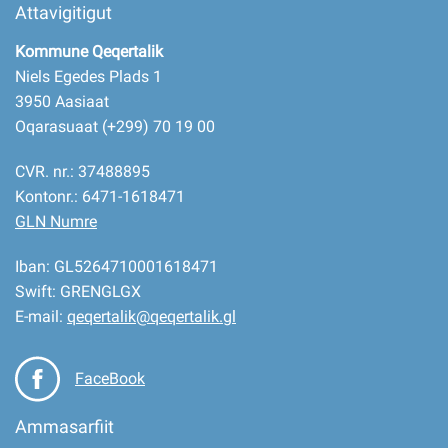
Attavigitigut
Kommune Qeqertalik
Niels Egedes Plads 1
3950 Aasiaat
Oqarasuaat (+299) 70 19 00
CVR. nr.: 37488895
Kontonr.: 6471-1618471
GLN Numre
Iban: GL5264710001618471
Swift: GRENGLGX
E-mail:
qeqertalik@qeqertalik.gl
FaceBook
Ammasarfiit