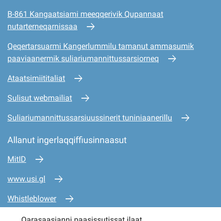
B-861 Kangaatsiami meeqqerivik Qupannaat
nutarterneqarnissaa
Qeqertarsuarmi Kangerlummilu tamanut ammasumik
paaviaanermik suliariumannittussarsiorneq
Ataatsimiititaliat
Sulisut webmailiat
Suliariumannittussarsiuussinerit tuniniaanerillu
Allanut ingerlaqqiffiusinnaasut
MitID
www.usi.gl
Whistleblower
www.mio.gl
Qarasaasianni paasissutissat ilaat