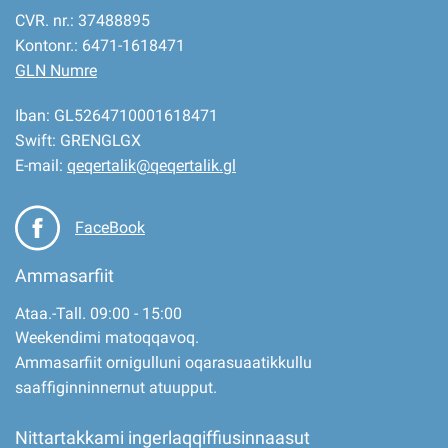
CVR. nr.: 37488895
Kontonr.: 6471-1618471
GLN Numre
Iban: GL5264710001618471
Swift: GRENGLGX
E-mail:
qeqertalik@qeqertalik.gl
FaceBook
Ammasarfiit
Ataa.-Tall. 09:00 - 15:00
Weekendimi matoqqavoq.
Ammasarfiit ornigulluni oqarasuaatikkullu
saaffiginninnernut atuupput.
Nittartakkami ingerlaqqiffiusinnaasut