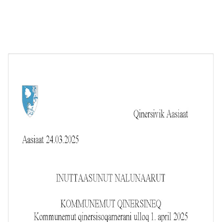
Imminut kiffartuunneq
Pilersaarutinut isaavik
Piffissamik inniminniineq