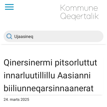
da
Saqqaa
Innuttaasunut
Politikki
Qinersinermi pitsorluttut
Kommuni pillugu
innarluutillillu Aasianni
Ileqqoreqqusat
biiliunneqarsinnaanerat
Atorfiit
24. marts 2025