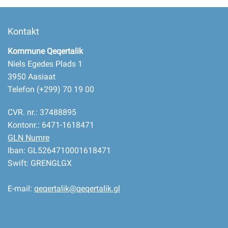
Kontakt
Kommune Qeqertalik
Niels Egedes Plads 1
3950 Aasiaat
Telefon (+299) 70 19 00
CVR. nr.: 37488895
Kontonr.: 6471-1618471
GLN Numre
Iban: GL5264710001618471
Swift: GRENGLGX
E-mail:
qeqertalik@qeqertalik.gl