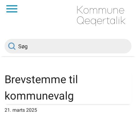
da
Forside
Borger
Politik
Brevstemme til
Om kommunen
kommunevalg
Vedtægter
21. marts 2025
Job