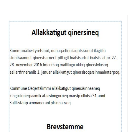
Selvbetjening
Planportal
Tidsbestilling