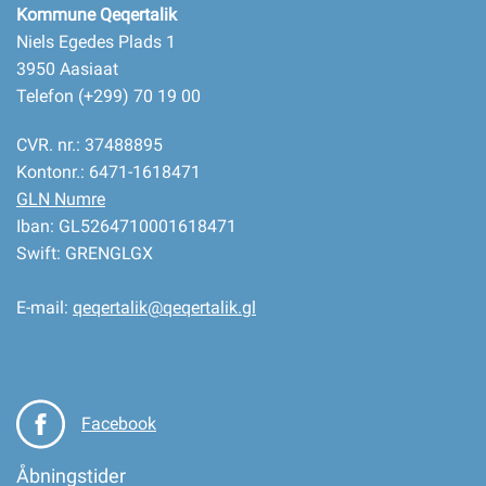
Kommune Qeqertalik
Niels Egedes Plads 1
3950 Aasiaat
Telefon (+299) 70 19 00
CVR. nr.: 37488895
Kontonr.: 6471-1618471
GLN Numre
Iban: GL5264710001618471
Swift: GRENGLGX
E-mail:
qeqertalik@qeqertalik.gl
Facebook
Åbningstider