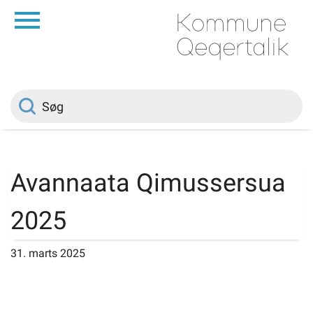
da
Forside
Borger
Politik
Avannaata Qimussersua
Om kommunen
2025
Vedtægter
31. marts 2025
Job