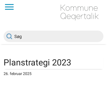
da
Forside
Borger
Politik
Planstrategi 2023
Om kommunen
26. februar 2025
Vedtægter
Job