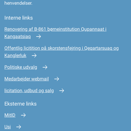
henvendelser.
Interne links
Renovering af B-861 børneinstitution Qupannaat i
Kangaatsiaq
Offentlig licitition på skorstensfejring i Qeqartarsuaq og
Kanglerluk
Politiske udvalg
Medarbejder webmail
licitation, udbud og salg
Eksterne links
MitID
Usi