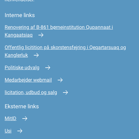
Interne links
Renovering af B-861 børneinstitution Qupannaat i
Kangaatsiaq
Offentlig licitition på skorstensfejring i Qeqartarsuaq og
Kanglerluk
Politiske udvalg
Medarbejder webmail
licitation, udbud og salg
Eksterne links
MitID
Usi