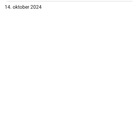
14. oktober 2024
Selvbetjening
Planportal
Tidsbestilling