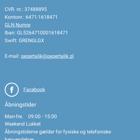
CVR. nr.: 37488895
Kontonr.: 6471-1618471
GLN Numre
Iban: GL5264710001618471
Swift: GRENGLGX
E-mail:
qeqertalik@qeqertalik.gl
Facebook
Åbningstider
Man-fre. 09:00 - 15:00
Weekend Lukket
Åbningstiderne gælder for fysiske og telefoniske
henvendelser.