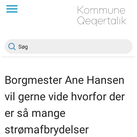
da
Forside
Borger
Politik
Borgmester Ane Hansen
Om kommunen
vil gerne vide hvorfor der
Vedtægter
er så mange
strømafbrydelser
Job