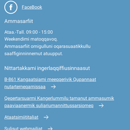
FaceBook
Ammasarfiit
Ataa.-Tall. 09:00 - 15:00
Weekendimi matoqqavoq.
Ammasarfiit ornigulluni oqarasuaatikkullu
saaffiginninnernut atuupput.
Nittartakkami ingerlaqqiffiusinnaasut
B-861 Kangaatsiami meeqqerivik Qupannaat
nutarterneqarnissaa
Qeqertarsuarmi Kangerlummilu tamanut ammasumik
paaviaanermik suliariumannittussarsiorneq
Ataatsimiititaliat
Sulisut webmailiat