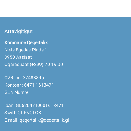
Attavigitigut
Kommune Qeqertalik
Niels Egedes Plads 1
3950 Aasiaat
Oqarasuaat (+299) 70 19 00
CVR. nr.: 37488895
Kontonr.: 6471-1618471
GLN Numre
Iban: GL5264710001618471
Swift: GRENGLGX
E-mail:
qeqertalik@qeqertalik.gl