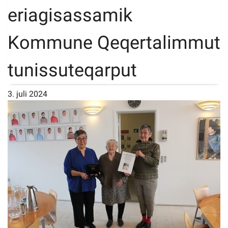
eriagisassamik
Imminut kiffartuunneq
Kommune Qeqertalimmut
Pilersaarutinut isaavik
tunissuteqarput
Piffissamik inniminniineq
3. juli 2024