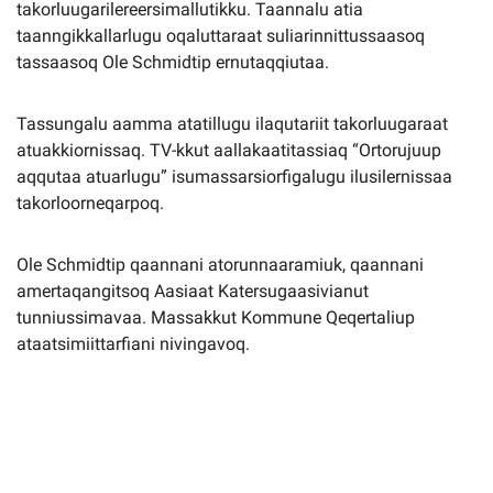
takorluugarilereersimallutikku. Taannalu atia
taanngikkallarlugu oqaluttaraat suliarinnittussaasoq
tassaasoq Ole Schmidtip ernutaqqiutaa.
Tassungalu aamma atatillugu ilaqutariit takorluugaraat
atuakkiornissaq. TV-kkut aallakaatitassiaq “Ortorujuup
aqqutaa atuarlugu” isumassarsiorfigalugu ilusilernissaa
takorloorneqarpoq.
Ole Schmidtip qaannani atorunnaaramiuk, qaannani
amertaqangitsoq Aasiaat Katersugaasivianut
tunniussimavaa. Massakkut Kommune Qeqertaliup
ataatsimiittarfiani nivingavoq.