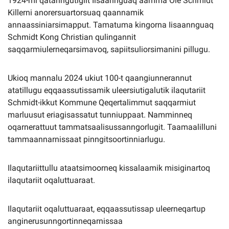
1924-mi qatanngutigiit Iisaannguaq aamma Ole Schmidt
Killerni anorersuartorsuaq qaannamik
annaassiniarsimapput. Tamatuma kingorna Iisaannguaq
Schmidt Kong Christian qulingannit
saqqarmiulerneqarsimavoq, sapiitsuliorsimanini pillugu.
Ukioq mannalu 2024 ukiut 100-t qaangiunnerannut
atatillugu eqqaassutissamik uleersiutigalutik ilaqutariit
Schmidt-ikkut Kommune Qeqertalimmut saqqarmiut
marluusut eriagisassatut tunniuppaat. Namminneq
oqarnerattuut tammatsaalisussanngorlugit. Taamaalilluni
tammaannarnissaat pinngitsoortinniarlugu.
Ilaqutariittullu ataatsimoorneq kissalaamik misiginartoq
ilaqutariit oqaluttuaraat.
Ilaqutariit oqaluttuaraat, eqqaassutissap uleerneqartup
anginerusunngortinneqarnissaa