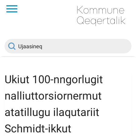
da
Saqqaa
Innuttaasunut
Politikki
Ukiut 100-nngorlugit
Kommuni pillugu
nalliuttorsiornermut
Ileqqoreqqusat
atatillugu ilaqutariit
Schmidt-ikkut
Atorfiit