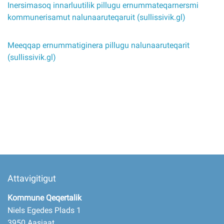
Inersimasoq innarluutilik pillugu ernummateqarnersmi
kommunerisamut nalunaaruteqaruit (sullissivik.gl)
Meeqqap ernummatiginera pillugu nalunaaruteqarit
(sullissivik.gl)
Attavigitigut
Kommune Qeqertalik
Niels Egedes Plads 1
3950 Aasiaat