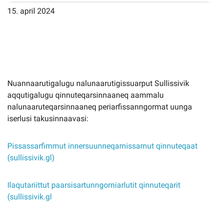
15. april 2024
Imminut kiffartuunneq
Pilersaarutinut isaavik
Nuannaarutigalugu nalunaarutigissuarput Sullissivik
Piffissamik inniminniineq
aqqutigalugu qinnuteqarsinnaaneq aammalu
nalunaaruteqarsinnaaneq periarfissanngormat uunga
iserlusi takusinnaavasi:
Pissassarfimmut innersuunneqarnissarnut qinnuteqaat
(sullissivik.gl)
Ilaqutariittut paarsisartunngorniarlutit qinnuteqarit
(sullissivik.gl