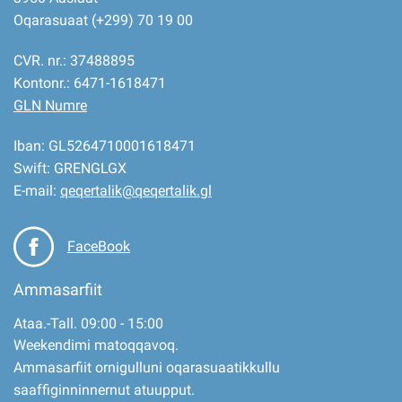
Oqarasuaat (+299) 70 19 00
CVR. nr.: 37488895
Kontonr.: 6471-1618471
GLN Numre
Iban: GL5264710001618471
Swift: GRENGLGX
E-mail:
qeqertalik@qeqertalik.gl
FaceBook
Ammasarfiit
Ataa.-Tall. 09:00 - 15:00
Weekendimi matoqqavoq.
Ammasarfiit ornigulluni oqarasuaatikkullu
saaffiginninnernut atuupput.