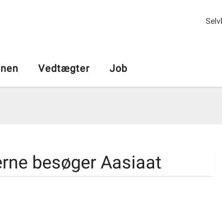
Selv
nen
Vedtægter
Job
terne besøger Aasiaat