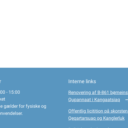
r
Interne links
00 - 15:00
Renovering af B-861 børneinst
ket
Qupannaat i Kangaatsiaq
e gælder for fysiske og
Offentlig licitition på skorsten
envendelser.
Qeqartarsuaq og Kanglerluk