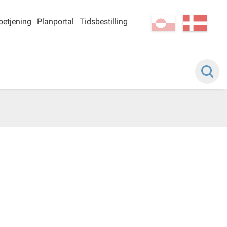
betjening
Planportal
Tidsbestilling
kl-GL
da