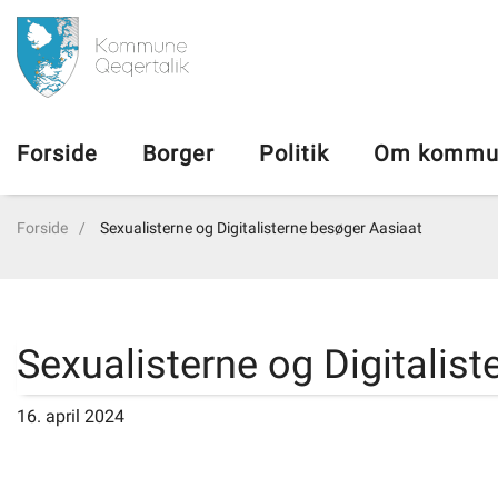
da
Forside
Forside
Borger
Politik
Om kommu
Borger
Forside
Sexualisterne og Digitalisterne besøger Aasiaat
Politik
Om kommunen
Sexualisterne og Digitalis
Vedtægter
16. april 2024
Job