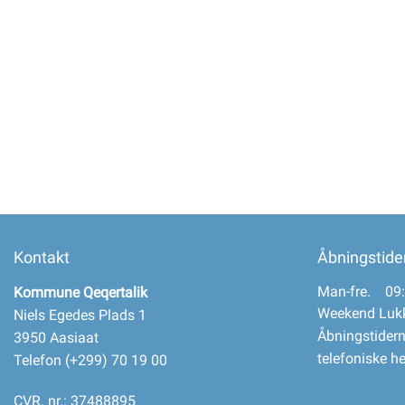
Selvbetjening
Planportal
Tidsbestilling
Kontakt
Åbningstide
Man-fre. 09:
Kommune Qeqertalik
Weekend Luk
Niels Egedes Plads 1
Åbningstidern
3950 Aasiaat
telefoniske h
Telefon (+299) 70 19 00
CVR. nr.: 37488895