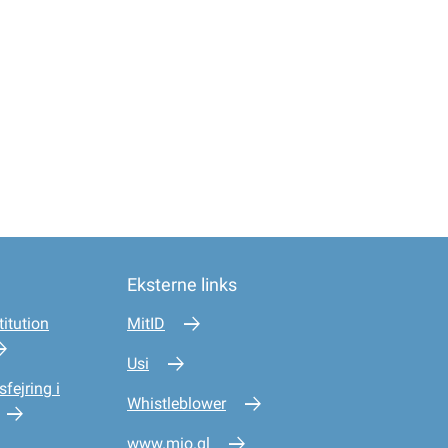
Eksterne links
itution
MitID
Usi
sfejring i
Whistleblower
www.mio.gl