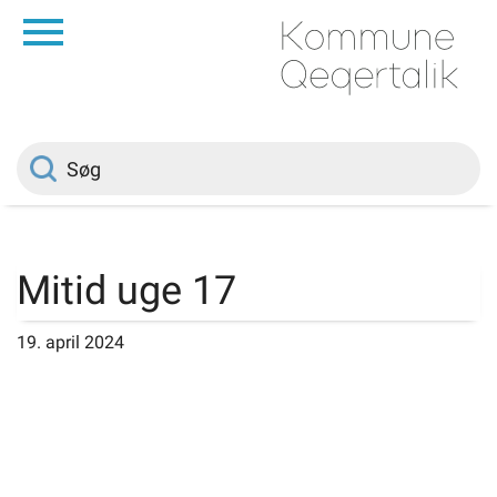
da
Forside
Borger
Politik
Mitid uge 17
Om kommunen
19. april 2024
Vedtægter
Job