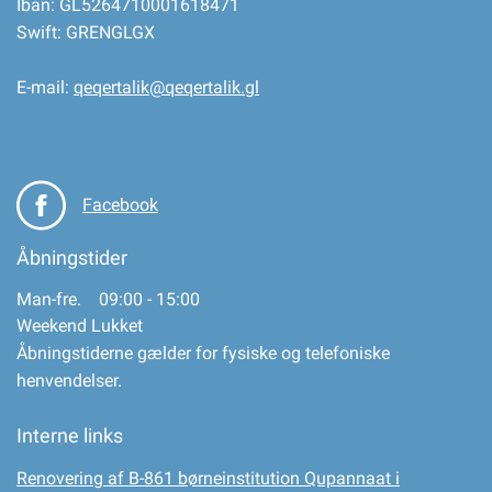
Iban: GL5264710001618471
Swift: GRENGLGX
E-mail:
qeqertalik@qeqertalik.gl
Facebook
Åbningstider
Man-fre. 09:00 - 15:00
Weekend Lukket
Åbningstiderne gælder for fysiske og telefoniske
henvendelser.
Interne links
Renovering af B-861 børneinstitution Qupannaat i