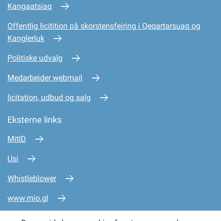
Kangaatsiaq
Offentlig licitition på skorstensfejring i Qeqartarsuaq og
Kanglerluk
Politiske udvalg
Medarbejder webmail
licitation, udbud og salg
Eksterne links
MitID
Usi
Whistleblower
www.mio.gl
www.sullissivik.gl