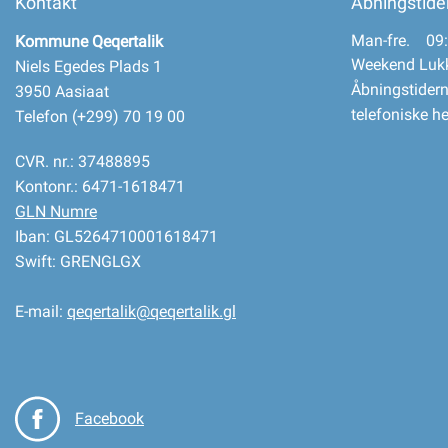
Kontakt
Åbningstide
Man-fre. 09:
Kommune Qeqertalik
Weekend Luk
Niels Egedes Plads 1
Åbningstidern
3950 Aasiaat
telefoniske h
Telefon (+299) 70 19 00
CVR. nr.: 37488895
Kontonr.: 6471-1618471
GLN Numre
Iban: GL5264710001618471
Swift: GRENGLGX
E-mail:
qeqertalik@qeqertalik.gl
Facebook