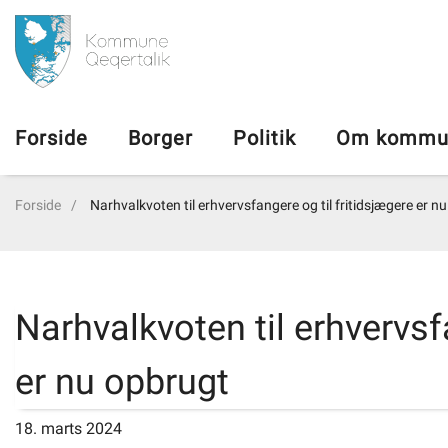
da
Forside
Forside
Borger
Politik
Om kommu
Borger
Forside
Narhvalkvoten til erhvervsfangere og til fritidsjægere er n
Politik
Om kommunen
Narhvalkvoten til erhvervsf
Vedtægter
er nu opbrugt
Job
18. marts 2024