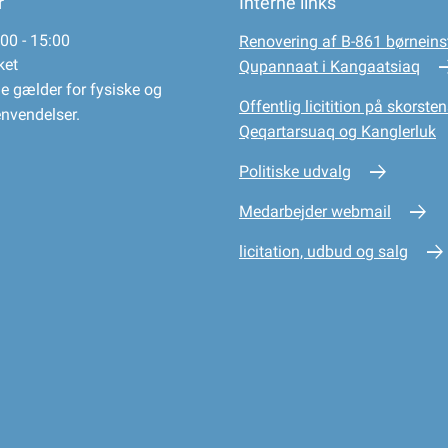
r
Interne links
00 - 15:00
Renovering af B-861 børneinst
ket
Qupannaat i Kangaatsiaq
e gælder for fysiske og
Offentlig licitition på skorsten
envendelser.
Qeqartarsuaq og Kanglerluk
Politiske udvalg
Medarbejder webmail
licitation, udbud og salg