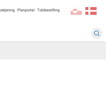
betjening
Planportal
Tidsbestilling
kl-GL
da