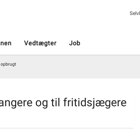
Selv
nen
Vedtægter
Job
u opbrugt
angere og til fritidsjægere