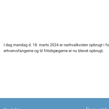
Selvbetjening
Planportal
Tidsbestilling
I dag mandag d. 18. marts 2024 er narhvalkvoten opbrugt i forv
erhvervsfangerne og til fritidsjægerne er nu blevet opbrugt.