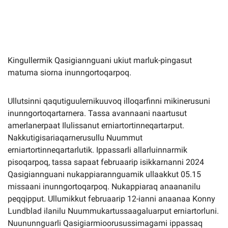
Imminut kiffartuunneq
Pilersaarutinut isaavik
Kingullermik Qasigiannguani ukiut marluk-pingasut
matuma siorna inunngortoqarpoq.
Piffissamik inniminniineq
Ullutsinni qaqutiguulernikuuvoq illoqarfinni mikinerusuni
inunngortoqartarnera. Tassa avannaani naartusut
amerlanerpaat Ilulissanut erniartortinneqartarput.
Nakkutigisariaqarnerusullu Nuummut
erniartortinneqartarlutik. Ippassarli allarluinnarmik
pisoqarpoq, tassa sapaat februaarip isikkarnanni 2024
Qasigiannguani nukappiarannguamik ullaakkut 05.15
missaani inunngortoqarpoq. Nukappiaraq anaananilu
peqqipput. Ullumikkut februaarip 12-ianni anaanaa Konny
Lundblad ilanilu Nuummukartussaagaluarput erniartorluni.
Nuununnguarli Qasigiarmioorusussimagami ippassaq