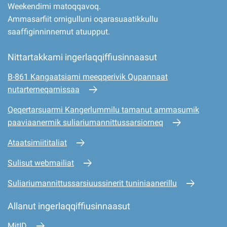
Weekendimi matoqqavoq.
Ammasarfiit ornigulluni oqarasuaatikkullu
saaffiginninnernut atuupput.
Nittartakkami ingerlaqqiffiusinnaasut
B-861 Kangaatsiami meeqqerivik Qupannaat
nutarterneqarnissaa
Qeqertarsuarmi Kangerlummilu tamanut ammasumik
paaviaanermik suliariumannittussarsiorneq
Ataatsimiititaliat
Sulisut webmailiat
Suliariumannittussarsiuussinerit tuniniaanerillu
Allanut ingerlaqqiffiusinnaasut
MitID