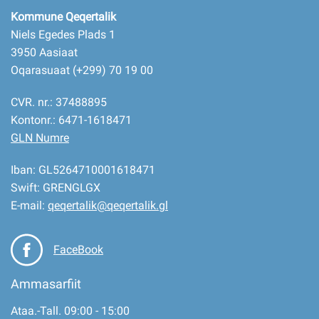
Kommune Qeqertalik
Niels Egedes Plads 1
3950 Aasiaat
Oqarasuaat (+299) 70 19 00
CVR. nr.: 37488895
Kontonr.: 6471-1618471
GLN Numre
Iban: GL5264710001618471
Swift: GRENGLGX
E-mail:
qeqertalik@qeqertalik.gl
FaceBook
Ammasarfiit
Ataa.-Tall. 09:00 - 15:00