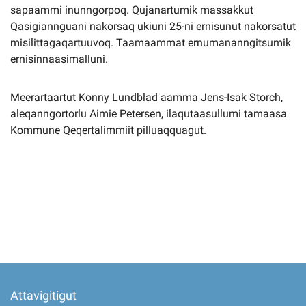
sapaammi inunngorpoq. Qujanartumik massakkut
Qasigiannguani nakorsaq ukiuni 25-ni ernisunut nakorsatut
misilittagaqartuuvoq. Taamaammat ernumananngitsumik
ernisinnaasimalluni.
Meerartaartut Konny Lundblad aamma Jens-Isak Storch,
aleqanngortorlu Aimie Petersen, ilaqutaasullumi tamaasa
Kommune Qeqertalimmiit pilluaqquagut.
Attavigitigut