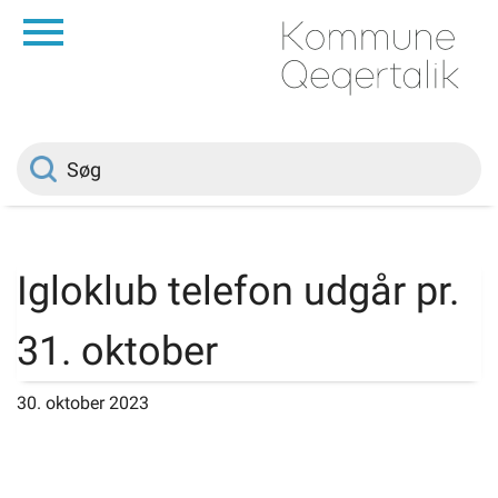
da
Forside
Borger
Politik
Igloklub telefon udgår pr.
Om kommunen
31. oktober
Vedtægter
30. oktober 2023
Job