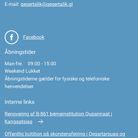
E-mail:
qeqertalik@qeqertalik.gl
Facebook
Åbningstider
Man-fre. 09:00 - 15:00
Weekend Lukket
Åbningstiderne gælder for fysiske og telefoniske
henvendelser.
Interne links
Renovering af B-861 børneinstitution Qupannaat i
Kangaatsiaq
Offentlig licitition på skorstensfejring i Qeqartarsuaq og