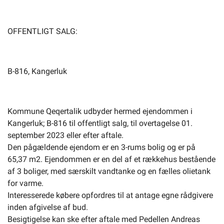
Selvbetjening
OFFENTLIGT SALG:
Planportal
B-816, Kangerluk
Tidsbestilling
Kommune Qeqertalik udbyder hermed ejendommen i
Kangerluk; B-816 til offentligt salg, til overtagelse 01.
september 2023 eller efter aftale.
Den pågældende ejendom er en 3-rums bolig og er på
65,37 m2. Ejendommen er en del af et rækkehus bestående
af 3 boliger, med særskilt vandtanke og en fælles olietank
for varme.
Interesserede købere opfordres til at antage egne rådgivere
inden afgivelse af bud.
Besigtigelse kan ske efter aftale med Pedellen Andreas