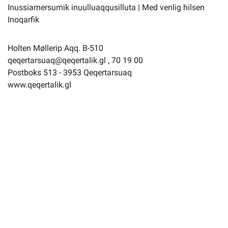
Inussiarnersumik inuulluaqqusilluta | Med venlig hilsen
Inoqarfik
Holten Møllerip Aqq. B-510
qeqertarsuaq@qeqertalik.gl , 70 19 00
Postboks 513 - 3953 Qeqertarsuaq
www.qeqertalik.gl