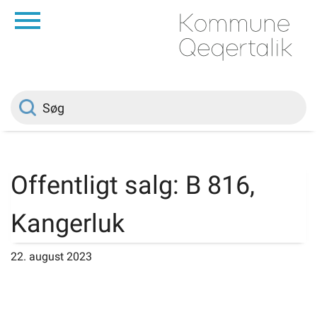
da
Forside
Borger
Politik
Offentligt salg: B 816,
Om kommunen
Kangerluk
Vedtægter
22. august 2023
Job