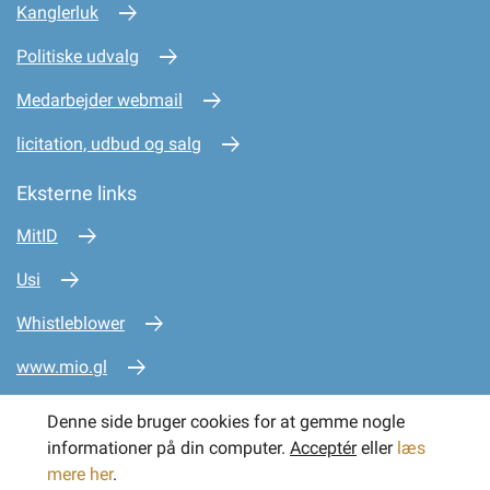
Kanglerluk
Politiske udvalg
Medarbejder webmail
licitation, udbud og salg
Eksterne links
MitID
Usi
Whistleblower
www.mio.gl
www.sullissivik.gl
Denne side bruger cookies for at gemme nogle
informationer på din computer.
Acceptér
eller
læs
mere her
.