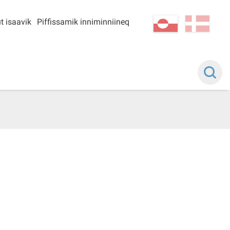
t isaavik
Piffissamik inniminniineq
kl-GL
da