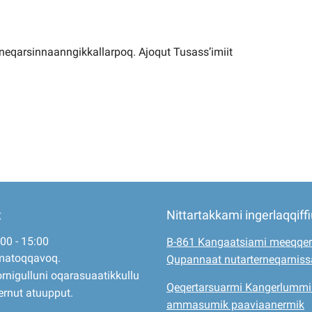
neqarsinnaanngikkallarpoq. Ajoqut Tusass’imiit
t
Nittartakkami ingerlaqqiff
:00 - 15:00
B-861 Kangaatsiami meeqqer
matoqqavoq.
Qupannaat nutarterneqarnis
rnigulluni oqarasuaatikkullu
Qeqertarsuarmi Kangerlummi
ernut atuupput.
ammasumik paaviaanermik