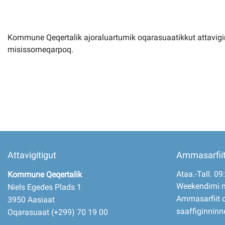
Imminut kiffartuunneq
Kommune Qeqertalik ajoraluartumik oqarasuaatikkut attavigi
misissorneqarpoq.
Pilersaarutinut isaavik
Piffissamik inniminniineq
Attavigitigut
Ammasarfii
Ataa.-Tall. 09
Kommune Qeqertalik
Weekendimi 
Niels Egedes Plads 1
Ammasarfiit o
3950 Aasiaat
saaffiginninn
Oqarasuaat (+299) 70 19 00