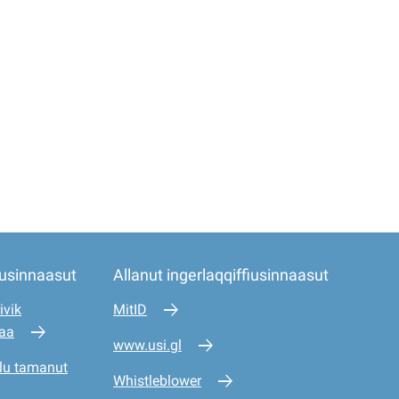
iusinnaasut
Allanut ingerlaqqiffiusinnaasut
ivik
MitID
saa
www.usi.gl
lu tamanut
Whistleblower