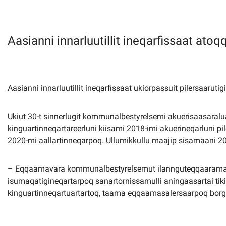
Imminut kiffartuunneq
Aasianni innarluutillit ineqarfissaat ato
Pilersaarutinut isaavik
Piffissamik inniminniineq
Aasianni innarluutillit ineqarfissaat ukiorpassuit pilersaarut
Ukiut 30-t sinnerlugit kommunalbestyrelsemi akuerisaasaraluar
kinguartinneqartareerluni kiisami 2018-imi akuerineqarluni pi
2020-mi aallartinneqarpoq. Ullumikkullu maajip sisamaani 20
– Eqqaamavara kommunalbestyrelsemut ilannguteqqaarama siu
isumaqatigineqartarpoq sanartornissamulli aningaasartai tiki
kinguartinneqartuartartoq, taama eqqaamasalersaarpoq bor