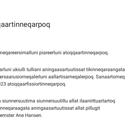
qqaartinneqarpoq
igineqareersimalluni piareerluni atoqqaartinneqarpoq.
luni ukiulli tulliani aningaasartuutissat tikinneqaraangata
lersaarusiorneqalerluni aallartisarneqalerpoq. Sanaartorneq
23 atoqqaarfissiortinneqarpoq.
nnersuutima siunnersuutillu allat ilaaniittuartartoq
nneqaraagata aningaasartuutissat allat pillugit
gemster Ane Hansen.