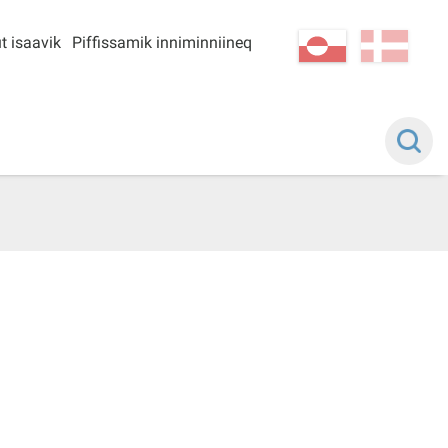
t isaavik
Piffissamik inniminniineq
kl-GL
da