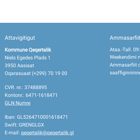
Attavigitigut
Ammasarfii
Ataa.-Tall. 09
Kommune Qeqertalik
Weekendimi 
Niels Egedes Plads 1
Ammasarfiit o
3950 Aasiaat
saaffiginninn
Oqarasuaat (+299) 70 19 00
CVR. nr.: 37488895
Kontonr.: 6471-1618471
GLN Numre
Iban: GL5264710001618471
Swift: GRENGLGX
E-mail:
qeqertalik@qeqertalik.gl