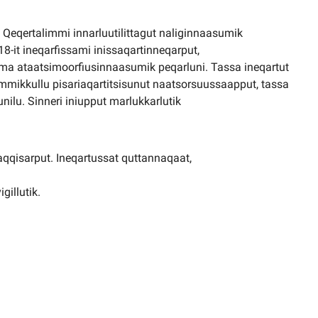
eqertalimmi innarluutilittagut naliginnaasumik
8-it ineqarfissami inissaqartinneqarput,
mma ataatsimoorfiusinnaasumik peqarluni. Tassa ineqartut
mikkullu pisariaqartitsisunut naatsorsuussaapput, tassa
unilu. Sinneri iniupput marlukkarlutik
taqqisarput. Ineqartussat quttannaqaat,
gillutik.