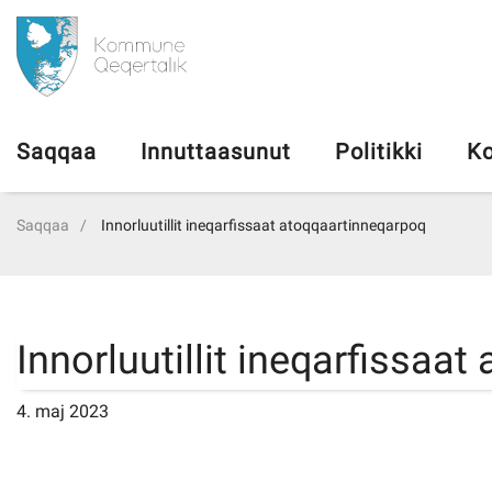
da
Saqqaa
Saqqaa
Innuttaasunut
Politikki
Ko
Innuttaasunut
Saqqaa
Innorluutillit ineqarfissaat atoqqaartinneqarpoq
Politikki
Kommuni pillugu
Innorluutillit ineqarfissaa
Ileqqoreqqusat
4. maj 2023
Atorfiit