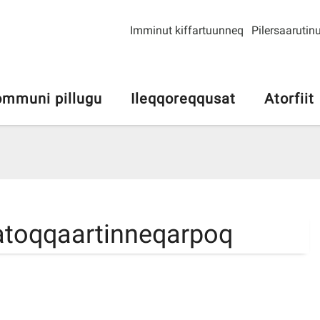
Imminut kiffartuunneq
Pilersaarutinu
mmuni pillugu
Ileqqoreqqusat
Atorfiit
t atoqqaartinneqarpoq