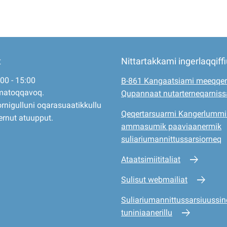
t
Nittartakkami ingerlaqqiff
:00 - 15:00
B-861 Kangaatsiami meeqqer
matoqqavoq.
Qupannaat nutarterneqarnis
rnigulluni oqarasuaatikkullu
Qeqertarsuarmi Kangerlummi
ernut atuupput.
ammasumik paaviaanermik
suliariumannittussarsiorneq
Ataatsimiititaliat
Sulisut webmailiat
Suliariumannittussarsiuussine
tuniniaanerillu