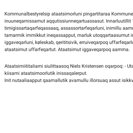
Kommunalbestyrelsip ataatsimorluni pingartitaraa Kommune Q
inuuneqarnissamut aqqutissiunneqartuassasut. Innarluutillit 1
timigissartaqarfeqassaaq, assassortarfeqarluni, inimillu aa
tamarmik immikkut ineqassapput, marluk utoqqartaasumut im
iggaveqarluni, køleskab, qerititsivik, erruiveqarpoq uffarfeqarl
ataatsimut uffarfeqartut. Ataatsimut iggaveqarpoq aamma.
Ataatsimiititaliami siulittaasoq Niels Kristensen oqarpoq: - U
kiisami ataatsimoorlutik inissaqalerput.
Init nutaaliaapput qaamallutik avamullu illorsuaq assut isikkvi