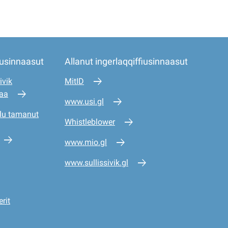
iusinnaasut
Allanut ingerlaqqiffiusinnaasut
ivik
MitID
saa
www.usi.gl
lu tamanut
Whistleblower
www.mio.gl
www.sullissivik.gl
rit