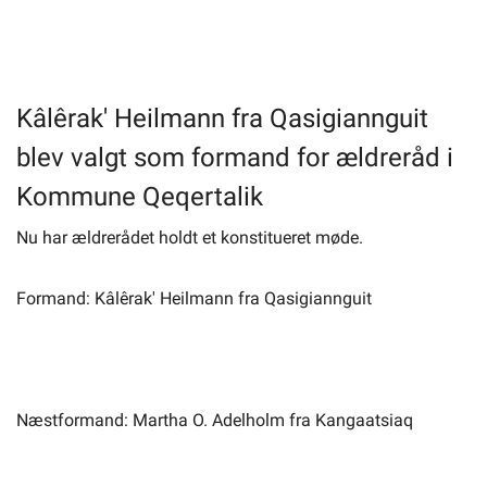
Selvbetjening
Kâlêrak' Heilmann fra Qasigiannguit
Planportal
blev valgt som formand for ældreråd i
Tidsbestilling
Kommune Qeqertalik
Nu har ældrerådet holdt et konstitueret møde.
Formand: Kâlêrak' Heilmann fra Qasigiannguit
Næstformand: Martha O. Adelholm fra Kangaatsiaq