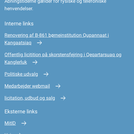
Åbningstiderne gælder for fysiske og telefoniske
henvendelser.
Interne links
Renovering af B-861 børneinstitution Qupannaat i
Kangaatsiaq
Offentlig licitition på skorstensfejring i Qeqartarsuaq og
Kanglerluk
Politiske udvalg
Medarbejder webmail
licitation, udbud og salg
Eksterne links
MitID