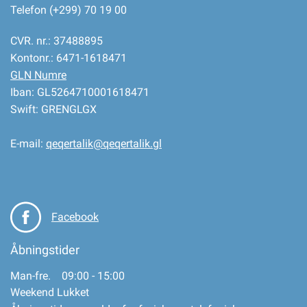
Telefon (+299) 70 19 00
CVR. nr.: 37488895
Kontonr.: 6471-1618471
GLN Numre
Iban: GL5264710001618471
Swift: GRENGLGX
E-mail:
qeqertalik@qeqertalik.gl
Facebook
Åbningstider
Man-fre. 09:00 - 15:00
Weekend Lukket