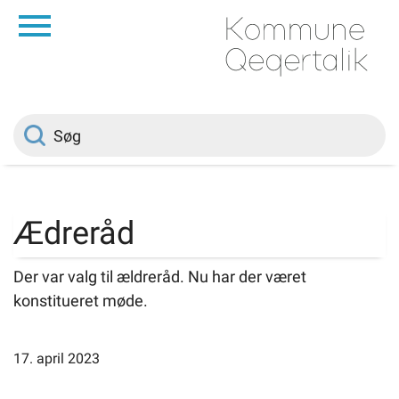
da
Forside
Borger
Politik
Ædreråd
Om kommunen
Der var valg til ældreråd. Nu har der været
konstitueret møde.
Vedtægter
17. april 2023
Job