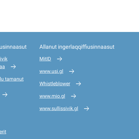
iusinnaasut
Allanut ingerlaqqiffiusinnaasut
ivik
MitID
saa
www.usi.gl
lu tamanut
Whistleblower
www.mio.gl
www.sullissivik.gl
rit