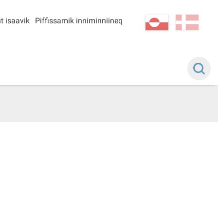
t isaavik
Piffissamik inniminniineq
kl-GL
da