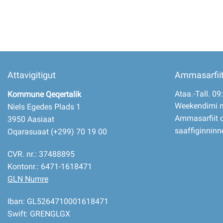
Attavigitigut
Ammasarfii
Ataa.-Tall. 09
Kommune Qeqertalik
Weekendimi 
Niels Egedes Plads 1
Ammasarfiit o
3950 Aasiaat
saaffiginninn
Oqarasuaat (+299) 70 19 00
CVR. nr.: 37488895
Kontonr.: 6471-1618471
GLN Numre
Iban: GL5264710001618471
Swift: GRENGLGX