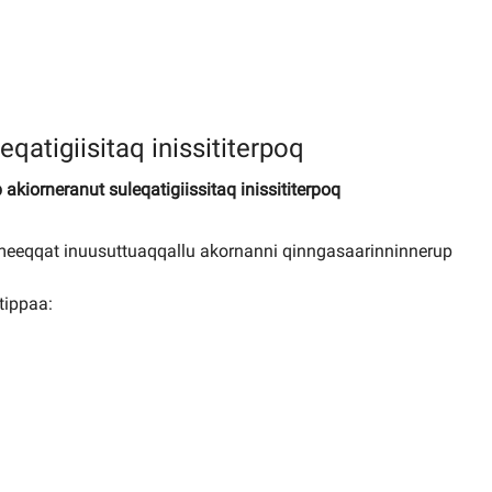
qatigiisitaq inissititerpoq
kiorneranut suleqatigiissitaq inissititerpoq
eeqqat inuusuttuaqqallu akornanni qinngasaarinninnerup
tippaa: