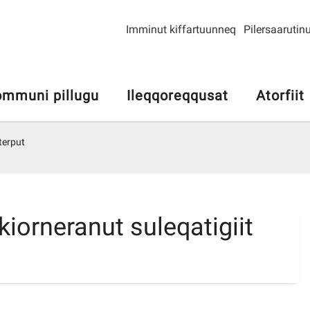
Imminut kiffartuunneq
Pilersaarutinu
mmuni pillugu
Ileqqoreqqusat
Atorfiit
terput
iorneranut suleqatigiit