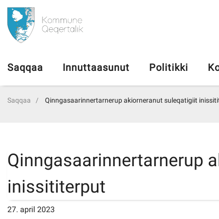
da
Saqqaa
Saqqaa
Innuttaasunut
Politikki
Ko
Innuttaasunut
Saqqaa
Qinngasaarinnertarnerup akiorneranut suleqatigiit inissiti
Politikki
Kommuni pillugu
Qinngasaarinnertarnerup ak
Ileqqoreqqusat
inissititerput
Atorfiit
27. april 2023