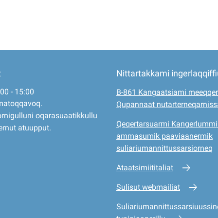
t
Nittartakkami ingerlaqqiff
:00 - 15:00
B-861 Kangaatsiami meeqqer
matoqqavoq.
Qupannaat nutarterneqarnis
rnigulluni oqarasuaatikkullu
Qeqertarsuarmi Kangerlummi
ernut atuupput.
ammasumik paaviaanermik
suliariumannittussarsiorneq
Ataatsimiititaliat
Sulisut webmailiat
Suliariumannittussarsiuussine