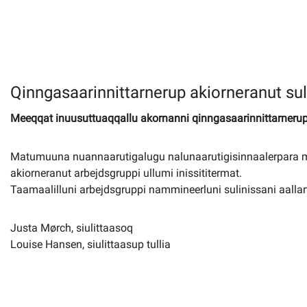
Imminut kiffartuunneq
Pilersaarutinut isaavik
Qinngasaarinnittarnerup akiorneranut sule
Piffissamik inniminniineq
Meeqqat inuusuttuaqqallu akornanni qinngasaarinnittarnerup a
Matumuuna nuannaarutigalugu nalunaarutigisinnaalerpara m
akiorneranut arbejdsgruppi ullumi inissititermat.
Taamaalilluni arbejdsgruppi nammineerluni sulinissani aallar
Justa Mørch, siulittaasoq
Louise Hansen, siulittaasup tullia