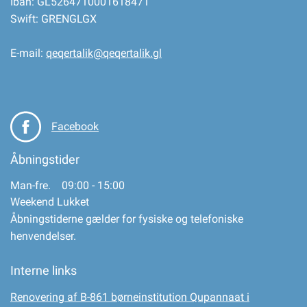
Iban: GL5264710001618471
Swift: GRENGLGX
E-mail:
qeqertalik@qeqertalik.gl
Facebook
Åbningstider
Man-fre. 09:00 - 15:00
Weekend Lukket
Åbningstiderne gælder for fysiske og telefoniske
henvendelser.
Interne links
Renovering af B-861 børneinstitution Qupannaat i