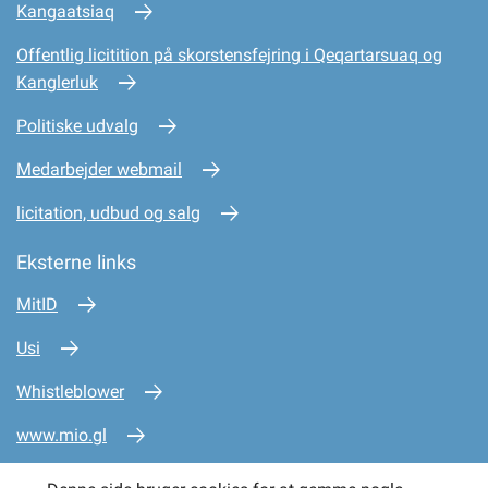
Kangaatsiaq
Offentlig licitition på skorstensfejring i Qeqartarsuaq og
Kanglerluk
Politiske udvalg
Medarbejder webmail
licitation, udbud og salg
Eksterne links
MitID
Usi
Whistleblower
www.mio.gl
www.sullissivik.gl