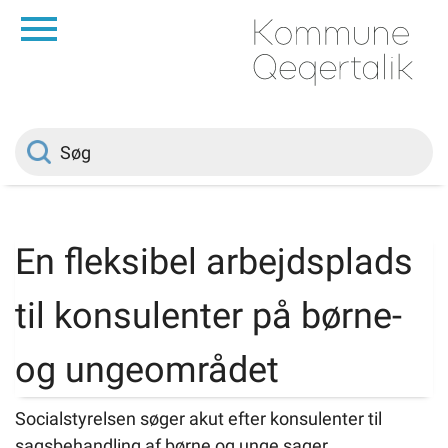
da
Forside
Borger
Politik
En fleksibel arbejdsplads
Om kommunen
til konsulenter på børne-
Vedtægter
og ungeområdet
Job
Socialstyrelsen søger akut efter konsulenter til
sagsbehandling af børne og unge sager.