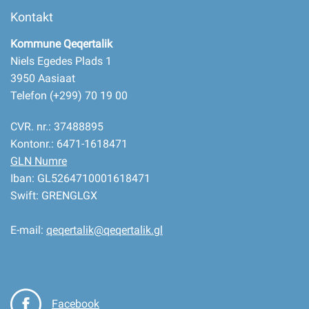
Kontakt
Kommune Qeqertalik
Niels Egedes Plads 1
3950 Aasiaat
Telefon (+299) 70 19 00
CVR. nr.: 37488895
Kontonr.: 6471-1618471
GLN Numre
Iban: GL5264710001618471
Swift: GRENGLGX
E-mail:
qeqertalik@qeqertalik.gl
Facebook