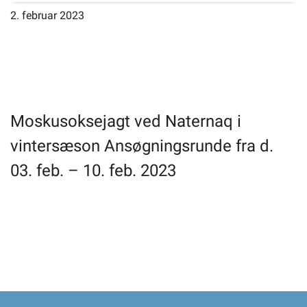
2. februar 2023
Selvbetjening
Planportal
Tidsbestilling
Moskusoksejagt ved Naternaq i
vintersæson Ansøgningsrunde fra d.
03. feb. – 10. feb. 2023