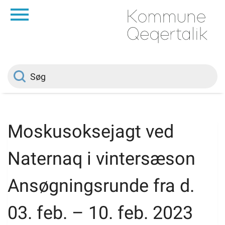
da
Forside
Borger
Politik
Moskusoksejagt ved
Om kommunen
Naternaq i vintersæson
Vedtægter
Ansøgningsrunde fra d.
03. feb. – 10. feb. 2023
Job