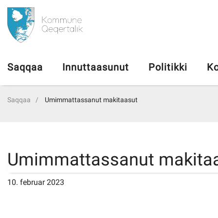
da
Saqqaa
Saqqaa
Innuttaasunut
Politikki
Ko
Innuttaasunut
Saqqaa
Umimmattassanut makitaasut
Politikki
Kommuni pillugu
Umimmattassanut makita
Ileqqoreqqusat
10. februar 2023
Atorfiit