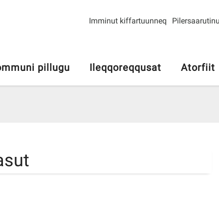
Imminut kiffartuunneq
Pilersaarutinu
mmuni pillugu
Ileqqoreqqusat
Atorfiit
asut