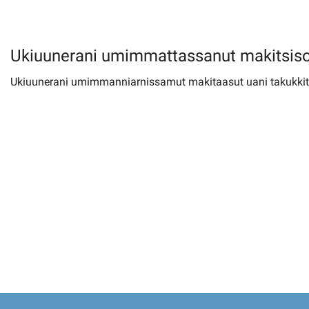
Imminut kiffartuunneq
Ukiuunerani umimmattassanut makitsis
Pilersaarutinut isaavik
Ukiuunerani umimmanniarnissamut makitaasut uani takukkit
Piffissamik inniminniineq