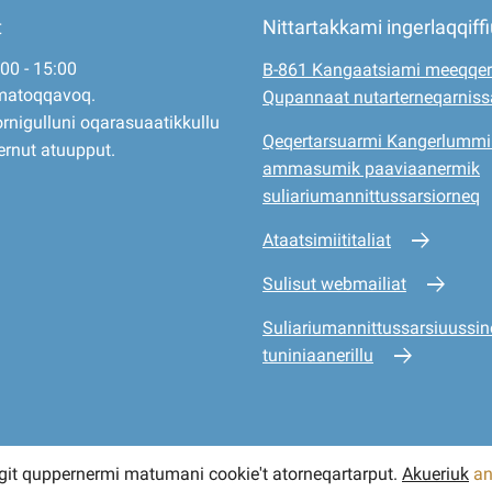
t
Nittartakkami ingerlaqqiff
:00 - 15:00
B-861 Kangaatsiami meeqqer
matoqqavoq.
Qupannaat nutarterneqarnis
rnigulluni oqarasuaatikkullu
Qeqertarsuarmi Kangerlummi
ernut atuupput.
ammasumik paaviaanermik
suliariumannittussarsiorneq
Ataatsimiititaliat
Sulisut webmailiat
Suliariumannittussarsiuussine
tuniniaanerillu
git quppernermi matumani cookie't atorneqartarput.
Akueriuk
an