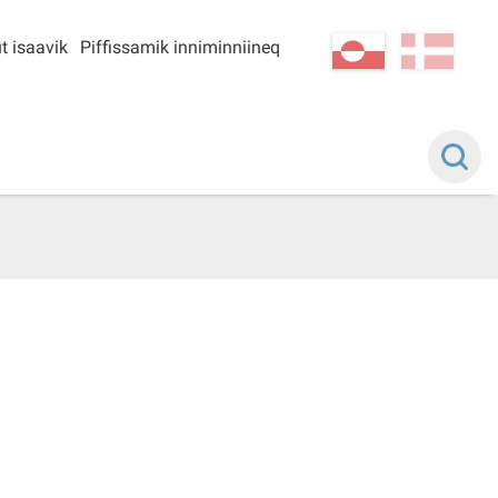
t isaavik
Piffissamik inniminniineq
kl-GL
da