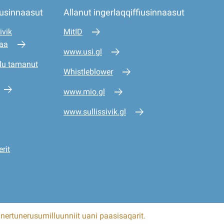
iusinnaasut
Allanut ingerlaqqiffiusinnaasut
ivik
MitID
saa
www.usi.gl
lu tamanut
Whistleblower
www.mio.gl
www.sullissivik.gl
rit
nertunerusumilluunniit uani paasisaqarit.