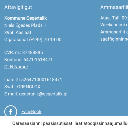
Attavigitigut
Ammasarfii
Ataa.-Tall. 09
Kommune Qeqertalik
Weekendimi 
Niels Egedes Plads 1
Ammasarfiit o
3950 Aasiaat
saaffiginninn
Oqarasuaat (+299) 70 19 00
CVR. nr.: 37488895
Kontonr.: 6471-1618471
GLN Numre
Iban: GL5264710001618471
Swift: GRENGLGX
E-mail:
qeqertalik@qeqertalik.gl
FaceBook
Qarasaasianni paasissutissat ilaat atoqqissinnaajumallu