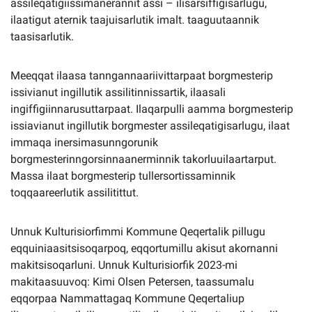
assileqatigiissimanerannit assi – ilisarsiffigisarlugu,
ilaatigut aternik taajuisarlutik imalt. taaguutaannik
taasisarlutik.
Meeqqat ilaasa tanngannaariivittarpaat borgmesterip
issivianut ingillutik assilitinnissartik, ilaasali
ingiffigiinnarusuttarpaat. Ilaqarpulli aamma borgmesterip
issiavianut ingillutik borgmester assileqatigisarlugu, ilaat
immaqa inersimasunngorunik
borgmesterinngorsinnaanerminnik takorluuilaartarput.
Massa ilaat borgmesterip tullersortissaminnik
toqqaareerlutik assilitittut.
Unnuk Kulturisiorfimmi Kommune Qeqertalik pillugu
eqquiniaasitsisoqarpoq, eqqortumillu akisut akornanni
makitsisoqarluni. Unnuk Kulturisiorfik 2023-mi
makitaasuuvoq: Kimi Olsen Petersen, taassumalu
eqqorpaa Nammattagaq Kommune Qeqertaliup