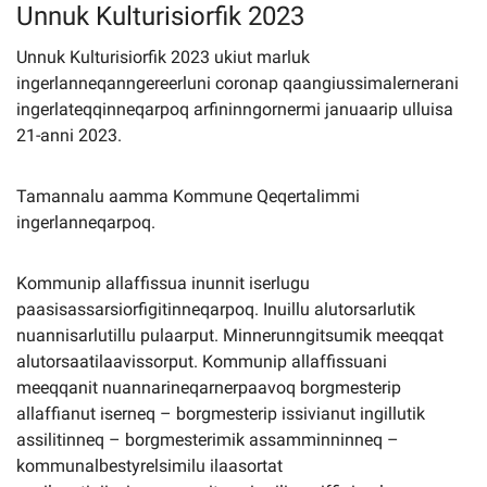
Unnuk Kulturisiorfik 2023
Unnuk Kulturisiorfik 2023 ukiut marluk
Imminut kiffartuunneq
ingerlanneqanngereerluni coronap qaangiussimalernerani
ingerlateqqinneqarpoq arfininngornermi januaarip ulluisa
Pilersaarutinut isaavik
21-anni 2023.
Piffissamik inniminniineq
Tamannalu aamma Kommune Qeqertalimmi
ingerlanneqarpoq.
Kommunip allaffissua inunnit iserlugu
paasisassarsiorfigitinneqarpoq. Inuillu alutorsarlutik
nuannisarlutillu pulaarput. Minnerunngitsumik meeqqat
alutorsaatilaavissorput. Kommunip allaffissuani
meeqqanit nuannarineqarnerpaavoq borgmesterip
allaffianut iserneq – borgmesterip issivianut ingillutik
assilitinneq – borgmesterimik assamminninneq –
kommunalbestyrelsimilu ilaasortat