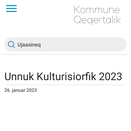
da
Saqqaa
Innuttaasunut
Politikki
Unnuk Kulturisiorfik 2023
Kommuni pillugu
26. januar 2023
Ileqqoreqqusat
Atorfiit