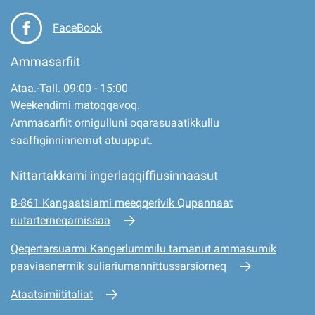
FaceBook
Ammasarfiit
Ataa.-Tall. 09:00 - 15:00
Weekendimi matoqqavoq.
Ammasarfiit ornigulluni oqarasuaatikkullu
saaffiginninnernut atuupput.
Nittartakkami ingerlaqqiffiusinnaasut
B-861 Kangaatsiami meeqqerivik Qupannaat
nutarterneqarnissaa
Qeqertarsuarmi Kangerlummilu tamanut ammasumik
paaviaanermik suliariumannittussarsiorneq
Ataatsimiititaliat