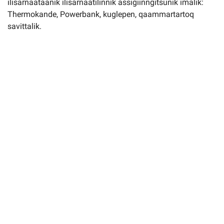
ilisarnaataanik ilisarnaatilinnik assigiinngitsunik imalik:
Thermokande, Powerbank, kuglepen, qaammartartoq
savittalik.