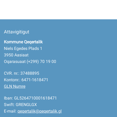
Attavigitigut
Kommune Qeqertalik
Niels Egedes Plads 1
3950 Aasiaat
Oqarasuaat (+299) 70 19 00
CVR. nr.: 37488895
Kontonr.: 6471-1618471
GLN Numre
Iban: GL5264710001618471
Swift: GRENGLGX
E-mail:
qeqertalik@qeqertalik.gl