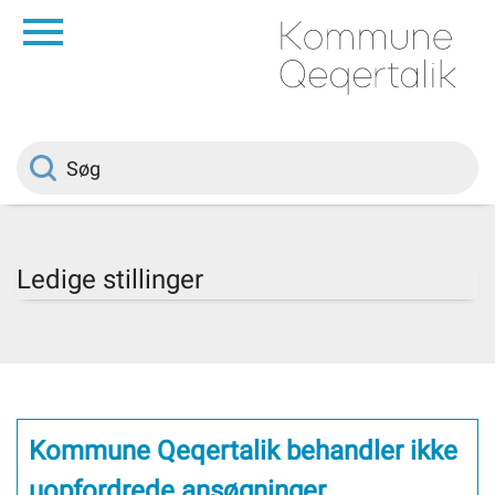
da
Forside
Borger
Politik
Ledige stillinger
Om kommunen
Vedtægter
Kommune Qeqertalik behandler ikke
Job
uopfordrede ansøgninger.