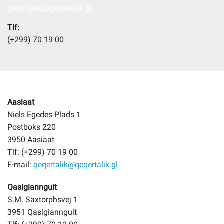
qeqertalik@qeqertalik.gl
Tlf:
Selvbetjening
(+299) 70 19 00
Planportal
Tidsbestilling
Aasiaat
Niels Egedes Plads 1
Postboks 220
3950 Aasiaat
Tlf: (+299) 70 19 00
E-mail:
qeqertalik@qeqertalik.gl
Qasigiannguit
S.M. Saxtorphsvej 1
3951 Qasigiannguit