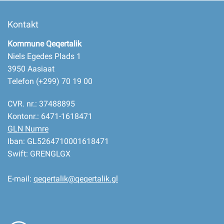
Kontakt
Kommune Qeqertalik
Niels Egedes Plads 1
3950 Aasiaat
Telefon (+299) 70 19 00
CVR. nr.: 37488895
Kontonr.: 6471-1618471
GLN Numre
Iban: GL5264710001618471
Swift: GRENGLGX
E-mail:
qeqertalik@qeqertalik.gl