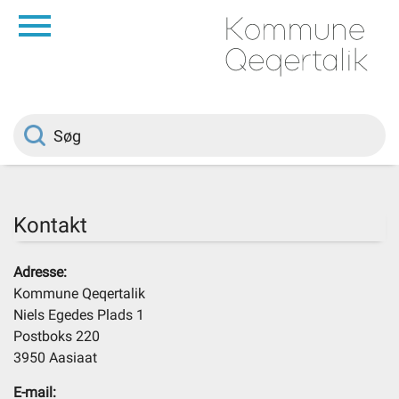
da
Forside
Borger
Politik
Kontakt
Om kommunen
Adresse:
Kommune Qeqertalik
Vedtægter
Niels Egedes Plads 1
Postboks 220
3950 Aasiaat
Job
E-mail: