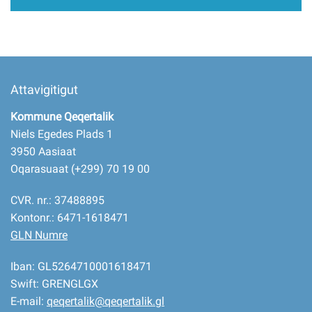
Attavigitigut
Kommune Qeqertalik
Niels Egedes Plads 1
3950 Aasiaat
Oqarasuaat (+299) 70 19 00
CVR. nr.: 37488895
Kontonr.: 6471-1618471
GLN Numre
Iban: GL5264710001618471
Swift: GRENGLGX
E-mail:
qeqertalik@qeqertalik.gl