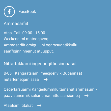
FaceBook
Ammasarfiit
Ataa.-Tall. 09:00 - 15:00
Weekendimi matoqqavoq.
Ammasarfiit ornigulluni oqarasuaatikkullu
saaffiginninnernut atuupput.
Nittartakkami ingerlaqqiffiusinnaasut
B-861 Kangaatsiami meeqqerivik Qupannaat
nutarterneqarnissaa
Qeqertarsuarmi Kangerlummilu tamanut ammasumik
paaviaanermik suliariumannittussarsiorneq
Ataatsimiititaliat