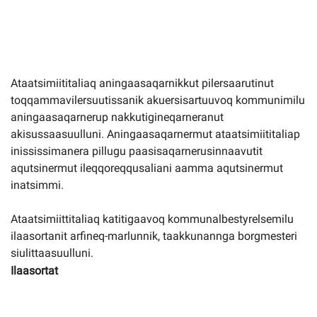
Imminut kiffartuunneq
Pilersaarutinut isaavik
Ataatsimiititaliaq aningaasaqarnikkut pilersaarutinut
toqqammavilersuutissanik akuersisartuuvoq kommunimilu
aningaasaqarnerup nakkutigineqarneranut
Piffissamik inniminniineq
akisussaasuulluni. Aningaasaqarnermut ataatsimiititaliap
inississimanera pillugu paasisaqarnerusinnaavutit
aqutsinermut ileqqoreqqusaliani aamma aqutsinermut
inatsimmi.
Ataatsimiittitaliaq katitigaavoq kommunalbestyrelsemilu
ilaasortanit arfineq-marlunnik, taakkunannga borgmesteri
siulittaasuulluni.
Ilaasortat