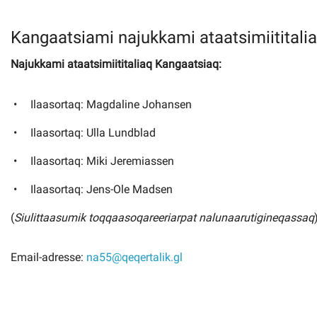
Kangaatsiami najukkami ataatsimiititali
Najukkami ataatsimiititaliaq Kangaatsiaq:
Ilaasortaq: Magdaline Johansen
Ilaasortaq: Ulla Lundblad
Ilaasortaq: Miki Jeremiassen
Ilaasortaq: Jens-Ole Madsen
(
Siulittaasumik toqqaasoqareeriarpat nalunaarutigineqassaq
Email-adresse:
na55@qeqertalik.gl