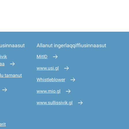
iusinnaasut
Allanut ingerlaqqiffiusinnaasut
ivik
MitID
saa
www.usi.gl
lu tamanut
Whistleblower
www.mio.gl
www.sullissivik.gl
rit