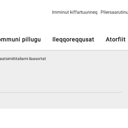
Imminut kiffartuunneq
Pilersaarutinu
mmuni pillugu
Ileqqoreqqusat
Atorfiit
atsimiititaliami ilaasortat