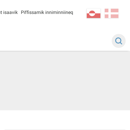
t isaavik
Piffissamik inniminniineq
kl-GL
da