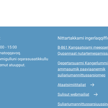
t
Nittartakkami ingerlaqqiff
:00 - 15:00
B-861 Kangaatsiami meeqqer
matoqqavoq.
Qupannaat nutarterneqarnis
rnigulluni oqarasuaatikkullu
Qeqertarsuarmi Kangerlummi
ernut atuupput.
ammasumik paaviaanermik
suliariumannittussarsiorneq
Ataatsimiititaliat
Sulisut webmailiat
Suliariumannittussarsiuussine