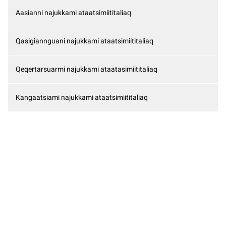
Aasianni najukkami ataatsimiititaliaq
Qasigiannguani najukkami ataatsimiititaliaq
Qeqertarsuarmi najukkami ataatasimiititaliaq
Kangaatsiami najukkami ataatsimiititaliaq