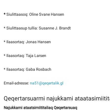
*
Siulittaasoq: Oline Svane Hansen
* S
iulittaasup tullia: Susanne J. Brandt
*
Ilaasortaq: Jonas Hansen
*
Ilaasortaq: Taja Larsen
* Ilaasortaq: Gaba Rosbach
Email-adresse:
na51@qeqertalik.gl
Qeqertarsuarmi najukkami ataatasimiitit
Najukkami ataatsimiititaliaq Qeqertarsuaq