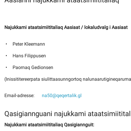
Aasianni najukkami ataatsimiititaliaq
Imminut kiffartuunneq
Najukkami ataatsimiititaliaq Aasiaat / lokaludvalg i Aasiaat
Pilersaarutinut isaavik
Peter Kleemann
Piffissamik inniminniineq
Hans Filippusen
Paornaq Gedionsen
(Inissititereerpata siulittaasunngortoq nalunaarutigineqarum
Email-adresse:
na50@qeqertalik.gl
Qasigiannguani najukkami ataatsimiitital
Najukkami ataatsimiititaliaq Qasigiannguit: