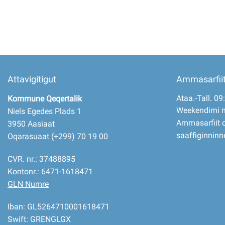
Attavigitigut
Ammasarfii
Ataa.-Tall. 09
Kommune Qeqertalik
Weekendimi 
Niels Egedes Plads 1
Ammasarfiit o
3950 Aasiaat
saaffiginninn
Oqarasuaat (+299) 70 19 00
CVR. nr.: 37488895
Kontonr.: 6471-1618471
GLN Numre
Iban: GL5264710001618471
Swift: GRENGLGX