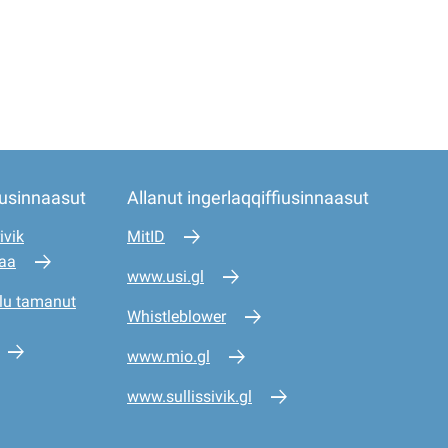
iusinnaasut
Allanut ingerlaqqiffiusinnaasut
ivik
MitID
saa
www.usi.gl
lu tamanut
Whistleblower
www.mio.gl
www.sullissivik.gl