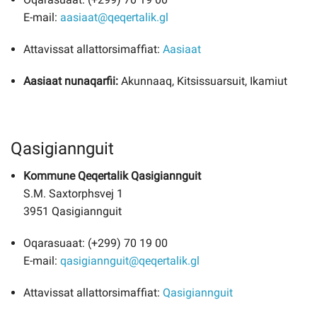
E-mail:
aasiaat@qeqertalik.gl
Attavissat allattorsimaffiat:
Aasiaat
Aasiaat nunaqarfii:
Akunnaaq, Kitsissuarsuit, Ikamiut
Qasigiannguit
Kommune Qeqertalik Qasigiannguit
S.M. Saxtorphsvej 1
3951 Qasigiannguit
Oqarasuaat: (+299) 70 19 00
E-mail:
qasigiannguit@qeqertalik.gl
Attavissat allattorsimaffiat:
Qasigiannguit