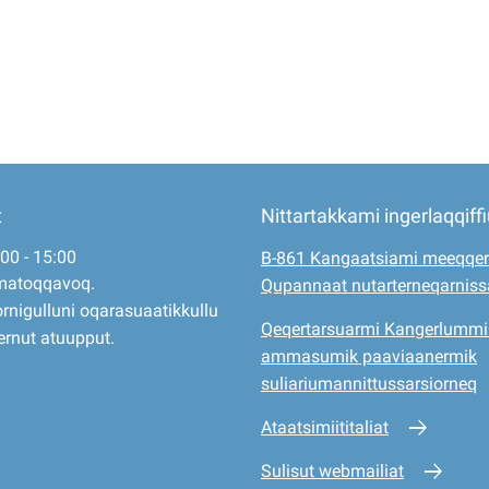
t
Nittartakkami ingerlaqqiff
:00 - 15:00
B-861 Kangaatsiami meeqqer
matoqqavoq.
Qupannaat nutarterneqarnis
rnigulluni oqarasuaatikkullu
Qeqertarsuarmi Kangerlummi
ernut atuupput.
ammasumik paaviaanermik
suliariumannittussarsiorneq
Ataatsimiititaliat
Sulisut webmailiat