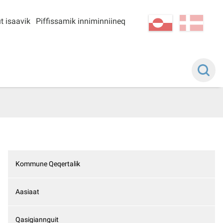
t isaavik
Piffissamik inniminniineq
kl-GL
da
Kommune Qeqertalik
Aasiaat
Qasigiannguit