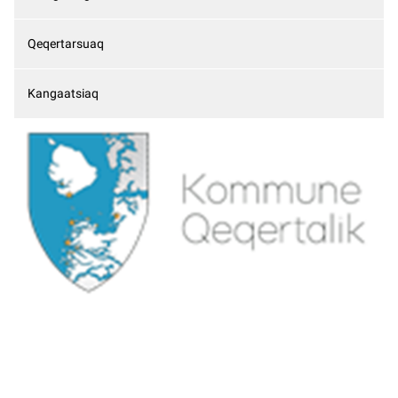
Qeqertarsuaq
Kangaatsiaq