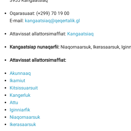
3955 Kangaatsiaq
Oqarasuaat: (+299) 70 19 00
E-mail:
kangaatsiaq@qeqertalik.gl
Attavissat allattorsimaffiat:
Kangaatsiaq
Kangaatsiap nunaqarfii:
Niaqornaarsuk, Ikerasaarsuk, Iginni
Attavissat allattorsimaffiat:
Akunnaaq
Ikamiut
Kitsissuarsuit
Kangerluk
Attu
Iginniarfik
Niaqornaarsuk
Ikerasaarsuk