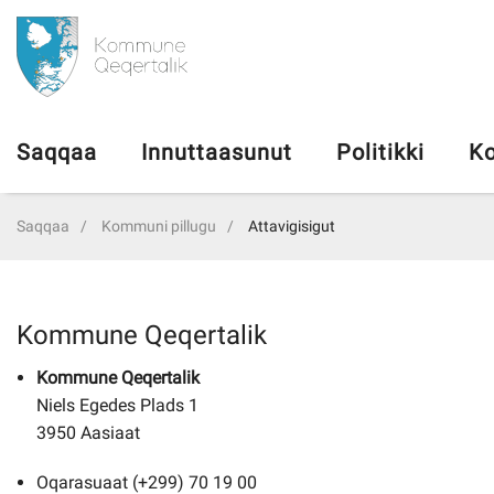
da
Saqqaa
Saqqaa
Innuttaasunut
Politikki
Ko
Innuttaasunut
Saqqaa
Kommuni pillugu
Attavigisigut
Politikki
Kommuni pillugu
Kommune Qeqertalik
Kommune Qeqertalik
Ileqqoreqqusat
Niels Egedes Plads 1
3950 Aasiaat
Atorfiit
Oqarasuaat (+299) 70 19 00