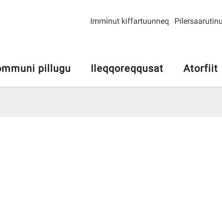
Imminut kiffartuunneq
Pilersaarutinu
mmuni pillugu
Ileqqoreqqusat
Atorfiit