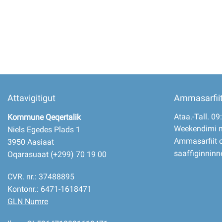
Attavigitigut
Ammasarfii
Ataa.-Tall. 09
Kommune Qeqertalik
Weekendimi 
Niels Egedes Plads 1
Ammasarfiit o
3950 Aasiaat
saaffiginninn
Oqarasuaat (+299) 70 19 00
CVR. nr.: 37488895
Kontonr.: 6471-1618471
GLN Numre