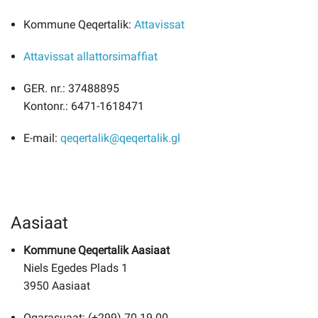
Kommune Qeqertalik:
Attavissat
Imminut kiffartuunneq
Attavissat allattorsimaffiat
Pilersaarutinut isaavik
GER. nr.: 37488895
Kontonr.: 6471-1618471
Piffissamik inniminniineq
E-mail:
qeqertalik@qeqertalik.gl
Aasiaat
Kommune Qeqertalik Aasiaat
Niels Egedes Plads 1
3950 Aasiaat
Oqarasuaat: (+299) 70 19 00