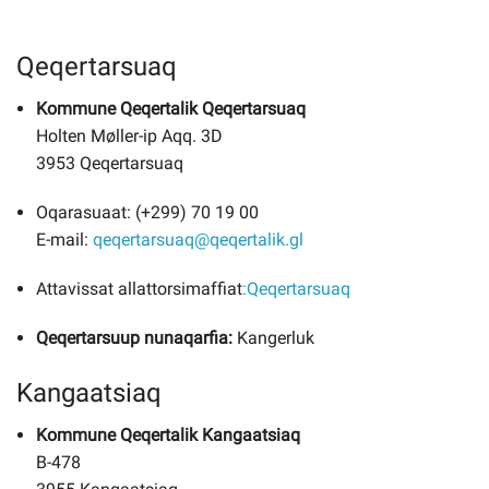
Qeqertarsuaq
Kommune Qeqertalik Qeqertarsuaq
Holten Møller-ip Aqq. 3D
3953 Qeqertarsuaq
Oqarasuaat: (+299) 70 19 00
E-mail:
qeqertarsuaq@qeqertalik.gl
Attavissat allattorsimaffiat
:
Qeqertarsuaq
Qeqertarsuup nunaqarfia:
Kangerluk
Kangaatsiaq
Kommune Qeqertalik Kangaatsiaq
B-478