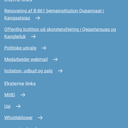
Renovering af B-861 børneinstitution Qupannaat i
Kangaatsiaq
Offentlig licitition på skorstensfejring i Qeqartarsuaq og
Kanglerluk
Politiske udvalg
Medarbejder webmail
licitation, udbud og salg
Eksterne links
MitID
Usi
Whistleblower