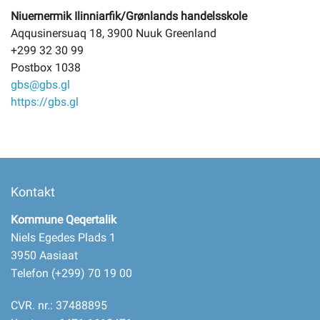
Niuernermik Ilinniarfik/Grønlands handelsskole
Aqqusinersuaq 18, 3900 Nuuk Greenland
+299 32 30 99
Postbox 1038
gbs@gbs.gl
https://gbs.gl
Kontakt
Kommune Qeqertalik
Niels Egedes Plads 1
3950 Aasiaat
Telefon (+299) 70 19 00
CVR. nr.: 37488895