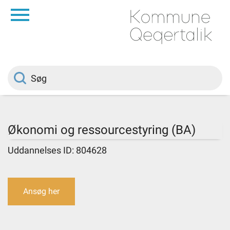
da
Forside
Borger
Politik
Økonomi og ressourcestyring (BA)
Om kommunen
Uddannelses ID: 804628
Vedtægter
Ansøg her
Job