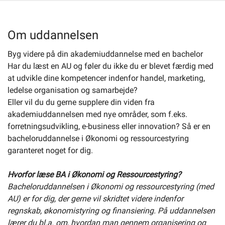
Selvbetjening
Om uddannelsen
Byg videre på din akademiuddannelse med en bachelor
Planportal
Har du læst en AU og føler du ikke du er blevet færdig med
at udvikle dine kompetencer indenfor handel, marketing,
Tidsbestilling
ledelse organisation og samarbejde?
Eller vil du du gerne supplere din viden fra
akademiuddannelsen med nye områder, som f.eks.
forretningsudvikling, e-business eller innovation? Så er en
bacheloruddannelse i Økonomi og ressourcestyring
garanteret noget for dig.
Hvorfor læse BA i Økonomi og Ressourcestyring?
Bacheloruddannelsen i Økonomi og ressourcestyring (med
AU) er for dig, der gerne vil skridtet videre indenfor
regnskab, økonomistyring og finansiering. På uddannelsen
lærer du bl.a. om, hvordan man gennem organisering og