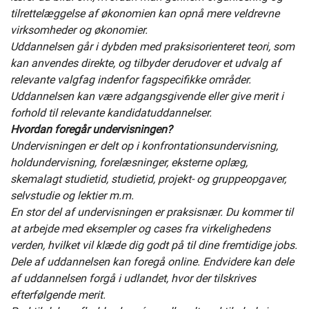
tilrettelæggelse af økonomien kan opnå mere veldrevne
virksomheder og økonomier.
Uddannelsen går i dybden med praksisorienteret teori, som
kan anvendes direkte, og tilbyder derudover et udvalg af
relevante valgfag indenfor fagspecifikke områder.
Uddannelsen kan være adgangsgivende eller give merit i
forhold til relevante kandidatuddannelser.
Hvordan foregår undervisningen?
Undervisningen er delt op i konfrontationsundervisning,
holdundervisning, forelæsninger, eksterne oplæg,
skemalagt studietid, studietid, projekt- og gruppeopgaver,
selvstudie og lektier m.m.
En stor del af undervisningen er praksisnær. Du kommer til
at arbejde med eksempler og cases fra virkelighedens
verden, hvilket vil klæde dig godt på til dine fremtidige jobs.
Dele af uddannelsen kan foregå online. Endvidere kan dele
af uddannelsen forgå i udlandet, hvor der tilskrives
efterfølgende merit.